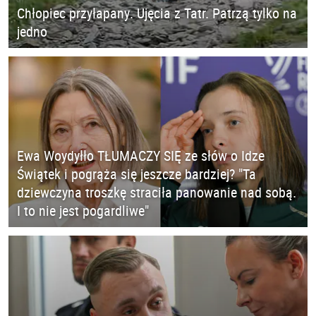
Chłopiec przyłapany. Ujęcia z Tatr. Patrzą tylko na
jedno
Ewa Woydyłło TŁUMACZY SIĘ ze słów o Idze
Świątek i pogrąża się jeszcze bardziej? "Ta
dziewczyna troszkę straciła panowanie nad sobą.
I to nie jest pogardliwe"