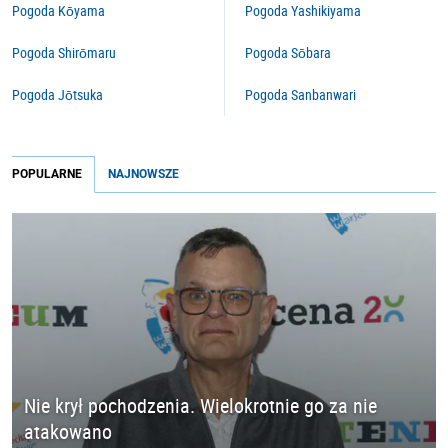
Pogoda Kōyama
Pogoda Yashikiyama
Pogoda Shirōmaru
Pogoda Sōbara
Pogoda Jōtsuka
Pogoda Sanbanwari
POPULARNE
NAJNOWSZE
Nie krył pochodzenia. Wielokrotnie go za nie
atakowano