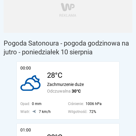
Pogoda Satonoura - pogoda godzinowa na
jutro
- poniedziałek 10 sierpnia
00:00
28°C
Zachmurzenie duże
Odczuwalna
30°C
Opad:
0 mm
Ciśnienie:
1006 hPa
Wiatr:
7 km/h
Wilgotność:
72%
01:00