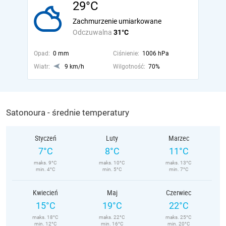
29°C
Zachmurzenie umiarkowane
Odczuwalna
31°C
Opad:
0 mm
Ciśnienie:
1006 hPa
Wiatr:
9 km/h
Wilgotność:
70%
Satonoura - średnie temperatury
Styczeń
Luty
Marzec
7°C
8°C
11°C
maks. 9°C
maks. 10°C
maks. 13°C
min. 4°C
min. 5°C
min. 7°C
Kwiecień
Maj
Czerwiec
15°C
19°C
22°C
maks. 18°C
maks. 22°C
maks. 25°C
min. 12°C
min. 16°C
min. 20°C