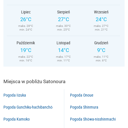
Lipiec
Sierpień
Wrzesień
26°C
27°C
24°C
maks. 28°C
maks. 30°C
maks. 27°C
min. 24°C
min. 25°C
min. 21°C
Październik
Listopad
Grudzień
19°C
14°C
9°C
maks. 22°C
maks. 17°C
maks. 11°C
min. 16°C
min. 11°C
min. 6°C
Miejsca w pobliżu Satonoura
Pogoda Iizuka
Pogoda Onoue
Pogoda Gunchiku-hachibanchō
Pogoda Shinmura
Pogoda Kamoko
Pogoda Shōwa-nisshinmachi