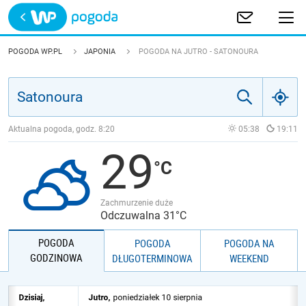
Trwa ładowanie
POLSKA
POGODA WP.PL
JAPONIA
POGODA NA JUTRO - SATONOURA
EUROPA
ŚWIAT
Aktualna pogoda, godz.
8:20
05:38
19:11
29
JAKOŚĆ POWIETRZA
Zachmurzenie duże
Odczuwalna 31°C
POGODA
POGODA
POGODA NA
GODZINOWA
DŁUGOTERMINOWA
WEEKEND