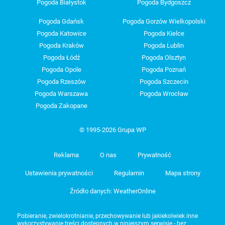
Pogoda Białystok
Pogoda Bydgoszcz
Pogoda Gdańsk
Pogoda Gorzów Wielkopolski
Pogoda Katowice
Pogoda Kielce
Pogoda Kraków
Pogoda Lublin
Pogoda Łódź
Pogoda Olsztyn
Pogoda Opole
Pogoda Poznań
Pogoda Rzeszów
Pogoda Szczecin
Pogoda Warszawa
Pogoda Wrocław
Pogoda Zakopane
© 1995-2026 Grupa WP
Reklama
O nas
Prywatność
Ustawienia prywatności
Regulamin
Mapa strony
Źródło danych: WeatherOnline
Pobieranie, zwielokrotnianie, przechowywanie lub jakiekolwiek inne
wykorzystywanie treści dostępnych w niniejszym serwisie - bez