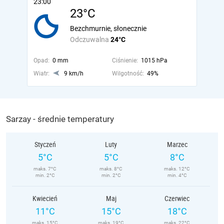
23:00
23°C
Bezchmurnie, słonecznie
Odczuwalna
24°C
Opad:
0 mm
Ciśnienie:
1015 hPa
Wiatr:
9 km/h
Wilgotność:
49%
Sarzay - średnie temperatury
Styczeń
Luty
Marzec
5°C
5°C
8°C
maks. 7°C
maks. 8°C
maks. 12°C
min. 2°C
min. 2°C
min. 4°C
Kwiecień
Maj
Czerwiec
11°C
15°C
18°C
maks. 15°C
maks. 19°C
maks. 22°C