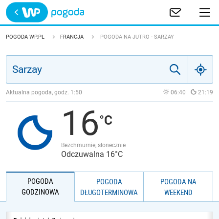
Trwa ładowanie
POLSKA
POGODA WP.PL
FRANCJA
POGODA NA JUTRO - SARZAY
EUROPA
ŚWIAT
Aktualna pogoda, godz.
1:50
06:40
21:19
16
JAKOŚĆ POWIETRZA
Bezchmurnie, słonecznie
Odczuwalna 16°C
POGODA
POGODA
POGODA NA
GODZINOWA
DŁUGOTERMINOWA
WEEKEND