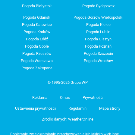
Pogoda Białystok
Pogoda Bydgoszcz
Pogoda Gdańsk
Pogoda Gorzów Wielkopolski
Pogoda Katowice
Pogoda Kielce
Pogoda Kraków
Pogoda Lublin
Pogoda Łódź
Pogoda Olsztyn
Pogoda Opole
Pogoda Poznań
Pogoda Rzeszów
Pogoda Szczecin
Pogoda Warszawa
Pogoda Wrocław
Pogoda Zakopane
© 1995-2026 Grupa WP
Reklama
O nas
Prywatność
Ustawienia prywatności
Regulamin
Mapa strony
Źródło danych: WeatherOnline
Pobieranie, zwielokrotnianie, przechowywanie lub jakiekolwiek inne