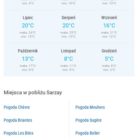
min. 6°C
min. 10°C
min. 13°C
Lipiec
Sierpień
Wrzesień
20°C
20°C
16°C
maks. 24°C
maks. 25°C
maks. 21°C
min. 15°C
min. 15°C
min. 12°C
Październik
Listopad
Grudzień
13°C
8°C
5°C
maks. 17°C
maks. 11°C
maks. 8°C
min. 9°C
min. 5°C
min. 2°C
Miejsca w pobliżu Sarzay
Pogoda Chèvre
Pogoda Mouhers
Pogoda Briantes
Pogoda Sugère
Pogoda Les Blins
Pogoda Bellet