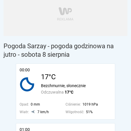
Pogoda Sarzay - pogoda godzinowa na
jutro
- sobota 8 sierpnia
00:00
17°C
Bezchmurnie, słonecznie
Odczuwalna
17°C
Opad:
0 mm
Ciśnienie:
1019 hPa
Wiatr:
7 km/h
Wilgotność:
51%
01:00