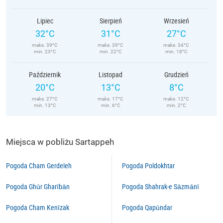
Lipiec
Sierpień
Wrzesień
32°C
31°C
27°C
maks. 39°C
maks. 39°C
maks. 34°C
min. 23°C
min. 22°C
min. 18°C
Październik
Listopad
Grudzień
20°C
13°C
8°C
maks. 27°C
maks. 17°C
maks. 12°C
min. 13°C
min. 6°C
min. 2°C
Miejsca w pobliżu Sartappeh
Pogoda Cham Gerdeleh
Pogoda Poldokhtar
Pogoda Ghūr Gharībān
Pogoda Shahrak-e Sāzmānī
Pogoda Cham Kenīzak
Pogoda Qapūndar