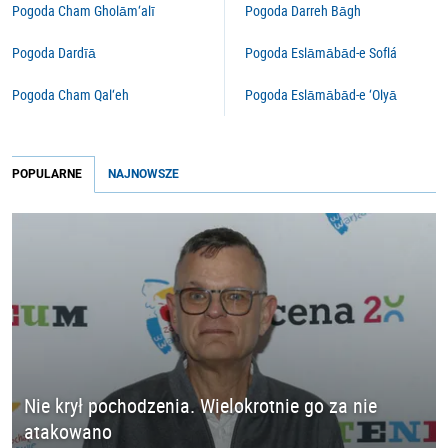
Pogoda Cham Gholām‘alī
Pogoda Darreh Bāgh
Pogoda Dardīā
Pogoda Eslāmābād-e Soflá
Pogoda Cham Qal‘eh
Pogoda Eslāmābād-e ‘Olyā
POPULARNE
NAJNOWSZE
Nie krył pochodzenia. Wielokrotnie go za nie
atakowano