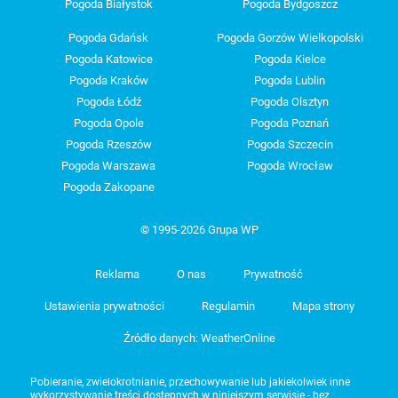
Pogoda Białystok
Pogoda Bydgoszcz
Pogoda Gdańsk
Pogoda Gorzów Wielkopolski
Pogoda Katowice
Pogoda Kielce
Pogoda Kraków
Pogoda Lublin
Pogoda Łódź
Pogoda Olsztyn
Pogoda Opole
Pogoda Poznań
Pogoda Rzeszów
Pogoda Szczecin
Pogoda Warszawa
Pogoda Wrocław
Pogoda Zakopane
© 1995-2026 Grupa WP
Reklama
O nas
Prywatność
Ustawienia prywatności
Regulamin
Mapa strony
Źródło danych: WeatherOnline
Pobieranie, zwielokrotnianie, przechowywanie lub jakiekolwiek inne
wykorzystywanie treści dostępnych w niniejszym serwisie - bez