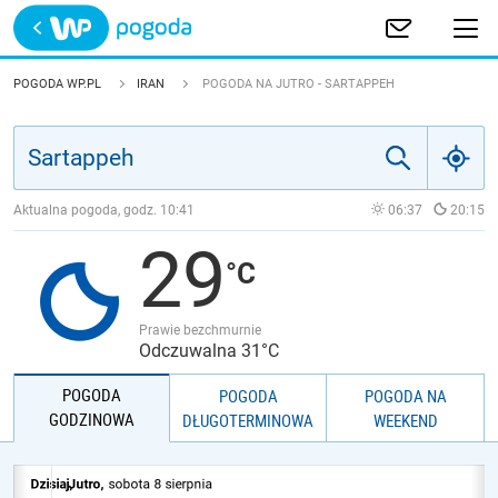
Trwa ładowanie
POLSKA
POGODA WP.PL
IRAN
POGODA NA JUTRO - SARTAPPEH
EUROPA
ŚWIAT
Aktualna pogoda, godz.
10:41
06:37
20:15
29
JAKOŚĆ POWIETRZA
Prawie bezchmurnie
Odczuwalna 31°C
POGODA
POGODA
POGODA NA
GODZINOWA
DŁUGOTERMINOWA
WEEKEND