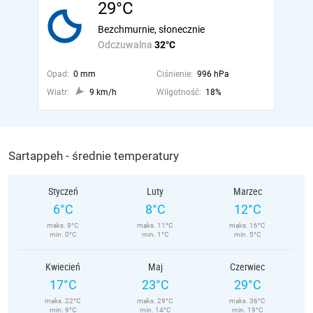
29°C
Bezchmurnie, słonecznie
Odczuwalna
32°C
Opad:
0 mm
Ciśnienie:
996 hPa
Wiatr:
9 km/h
Wilgotność:
18%
Sartappeh - średnie temperatury
Styczeń
Luty
Marzec
6°C
8°C
12°C
maks. 9°C
maks. 11°C
maks. 16°C
min. 0°C
min. 1°C
min. 5°C
Kwiecień
Maj
Czerwiec
17°C
23°C
29°C
maks. 22°C
maks. 29°C
maks. 36°C
min. 9°C
min. 14°C
min. 19°C