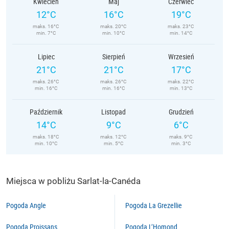
Kwiecień
Maj
Czerwiec
12°C
16°C
19°C
maks. 16°C
maks. 20°C
maks. 23°C
min. 7°C
min. 10°C
min. 14°C
Lipiec
Sierpień
Wrzesień
21°C
21°C
17°C
maks. 26°C
maks. 26°C
maks. 22°C
min. 16°C
min. 16°C
min. 13°C
Październik
Listopad
Grudzień
14°C
9°C
6°C
maks. 18°C
maks. 12°C
maks. 9°C
min. 10°C
min. 5°C
min. 3°C
Miejsca w pobliżu Sarlat-la-Canéda
Pogoda Angle
Pogoda La Grezellie
Pogoda Proissans
Pogoda L’Homond