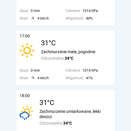
Opad:
0 mm
Ciśnienie:
1014 hPa
Wiatr:
4 km/h
Wilgotność:
40%
17:00
31°C
Zachmurzenie małe, pogodnie
Odczuwalna
34°C
Opad:
0 mm
Ciśnienie:
1014 hPa
Wiatr:
4 km/h
Wilgotność:
41%
18:00
31°C
Zachmurzenie umiarkowane, lekki
deszcz
Odczuwalna
34°C