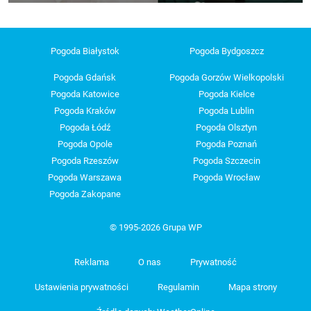
Pogoda Białystok
Pogoda Bydgoszcz
Pogoda Gdańsk
Pogoda Gorzów Wielkopolski
Pogoda Katowice
Pogoda Kielce
Pogoda Kraków
Pogoda Lublin
Pogoda Łódź
Pogoda Olsztyn
Pogoda Opole
Pogoda Poznań
Pogoda Rzeszów
Pogoda Szczecin
Pogoda Warszawa
Pogoda Wrocław
Pogoda Zakopane
© 1995-2026 Grupa WP
Reklama
O nas
Prywatność
Ustawienia prywatności
Regulamin
Mapa strony