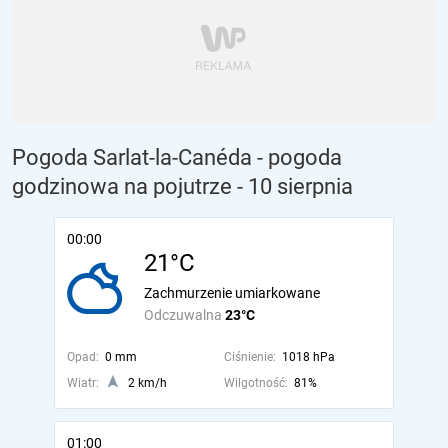
Pogoda Sarlat-la-Canéda - pogoda
godzinowa na pojutrze
- 10 sierpnia
00:00
21°C
Zachmurzenie umiarkowane
Odczuwalna
23°C
Opad:
0 mm
Ciśnienie:
1018 hPa
Wiatr:
2 km/h
Wilgotność:
81%
01:00