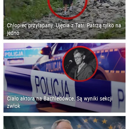
Chłopiec przyłapany. Ujęcia z Tatr. Patrzą tylko na
jedno
Ciało aktora na Bachledówce. Są wyniki sekcji
zwłok