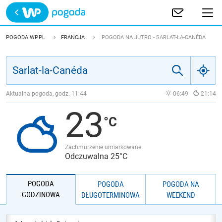
Trwa ładowanie
POLSKA
POGODA WP.PL
FRANCJA
POGODA NA JUTRO - SARLAT-LA-CANÉDA
EUROPA
ŚWIAT
Aktualna pogoda, godz.
11:44
06:49
21:14
23
JAKOŚĆ POWIETRZA
Zachmurzenie umiarkowane
Odczuwalna 25°C
POGODA
POGODA
POGODA NA
GODZINOWA
DŁUGOTERMINOWA
WEEKEND