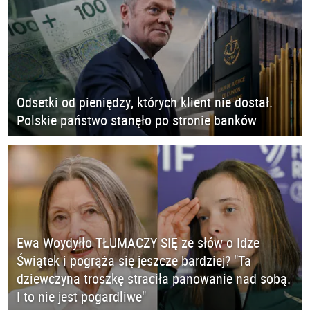
Odsetki od pieniędzy, których klient nie dostał.
Polskie państwo stanęło po stronie banków
Ewa Woydyłło TŁUMACZY SIĘ ze słów o Idze
Świątek i pogrąża się jeszcze bardziej? "Ta
dziewczyna troszkę straciła panowanie nad sobą.
I to nie jest pogardliwe"