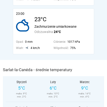
23:00
23°C
Zachmurzenie umiarkowane
Odczuwalna
24°C
Opad:
0 mm
Ciśnienie:
1017 hPa
Wiatr:
4 km/h
Wilgotność:
75%
Sarlat-la-Canéda - średnie temperatury
Styczeń
Luty
Marzec
5°C
6°C
9°C
maks. 9°C
maks. 10°C
maks. 14°C
min. 2°C
min. 2°C
min. 4°C