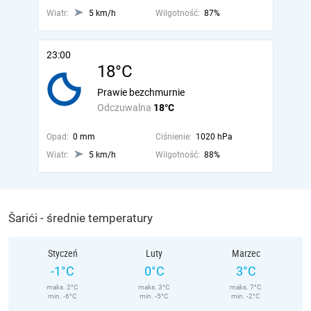
Wiatr:
5 km/h
Wilgotność:
87%
23:00
18°C
Prawie bezchmurnie
Odczuwalna
18°C
Opad:
0 mm
Ciśnienie:
1020 hPa
Wiatr:
5 km/h
Wilgotność:
88%
Šarići - średnie temperatury
Styczeń
Luty
Marzec
-1°C
0°C
3°C
maks. 2°C
maks. 3°C
maks. 7°C
min. -6°C
min. -5°C
min. -2°C