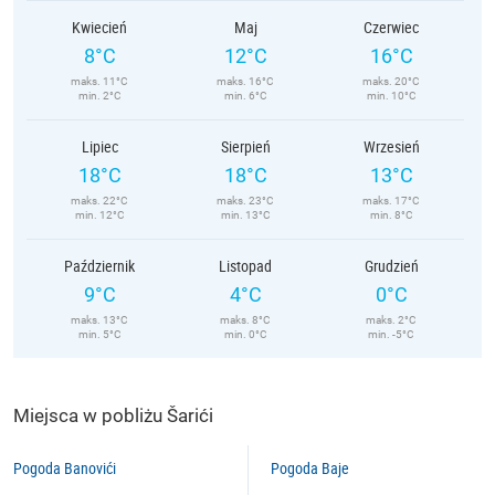
Kwiecień
Maj
Czerwiec
8°C
12°C
16°C
maks. 11°C
maks. 16°C
maks. 20°C
min. 2°C
min. 6°C
min. 10°C
Lipiec
Sierpień
Wrzesień
18°C
18°C
13°C
maks. 22°C
maks. 23°C
maks. 17°C
min. 12°C
min. 13°C
min. 8°C
Październik
Listopad
Grudzień
9°C
4°C
0°C
maks. 13°C
maks. 8°C
maks. 2°C
min. 5°C
min. 0°C
min. -5°C
Miejsca w pobliżu Šarići
Pogoda Banovići
Pogoda Baje