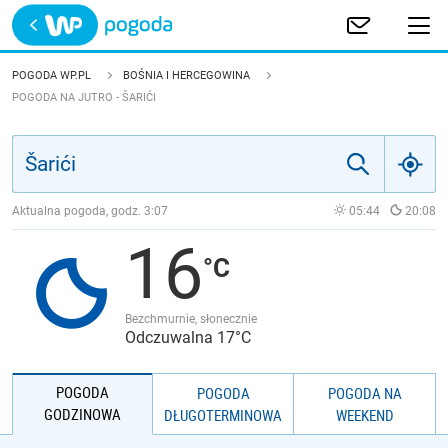
Trwa ładowanie
POLSKA
POGODA WP.PL
BOŚNIA I HERCEGOWINA
POGODA NA JUTRO - ŠARIĆI
EUROPA
ŚWIAT
Aktualna pogoda, godz.
3:07
05:44
20:08
JAKOŚĆ POWIETRZA
16
Bezchmurnie, słonecznie
Odczuwalna 17°C
POGODA
POGODA
POGODA NA
GODZINOWA
DŁUGOTERMINOWA
WEEKEND