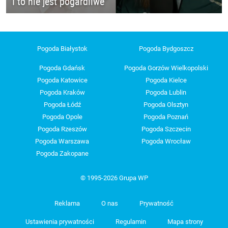
I to nie jest pogardliwe"
Pogoda Białystok
Pogoda Bydgoszcz
Pogoda Gdańsk
Pogoda Gorzów Wielkopolski
Pogoda Katowice
Pogoda Kielce
Pogoda Kraków
Pogoda Lublin
Pogoda Łódź
Pogoda Olsztyn
Pogoda Opole
Pogoda Poznań
Pogoda Rzeszów
Pogoda Szczecin
Pogoda Warszawa
Pogoda Wrocław
Pogoda Zakopane
© 1995-2026 Grupa WP
Reklama
O nas
Prywatność
Ustawienia prywatności
Regulamin
Mapa strony