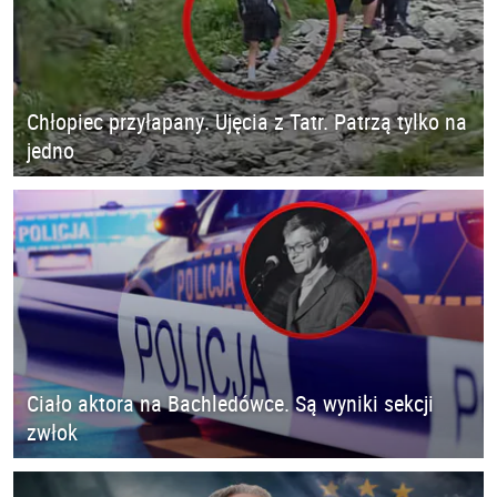
Chłopiec przyłapany. Ujęcia z Tatr. Patrzą tylko na
jedno
Ciało aktora na Bachledówce. Są wyniki sekcji
zwłok