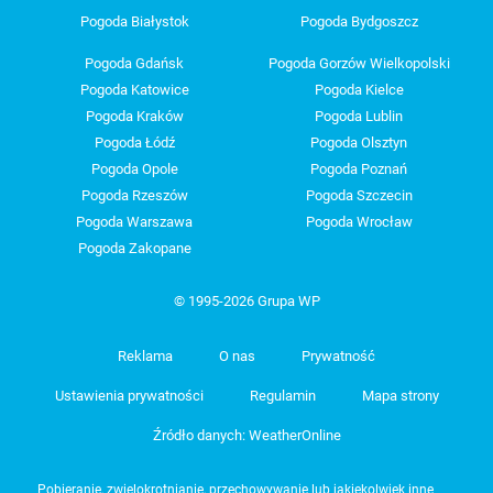
Pogoda Białystok
Pogoda Bydgoszcz
Pogoda Gdańsk
Pogoda Gorzów Wielkopolski
Pogoda Katowice
Pogoda Kielce
Pogoda Kraków
Pogoda Lublin
Pogoda Łódź
Pogoda Olsztyn
Pogoda Opole
Pogoda Poznań
Pogoda Rzeszów
Pogoda Szczecin
Pogoda Warszawa
Pogoda Wrocław
Pogoda Zakopane
© 1995-2026 Grupa WP
Reklama
O nas
Prywatność
Ustawienia prywatności
Regulamin
Mapa strony
Źródło danych: WeatherOnline
Pobieranie, zwielokrotnianie, przechowywanie lub jakiekolwiek inne