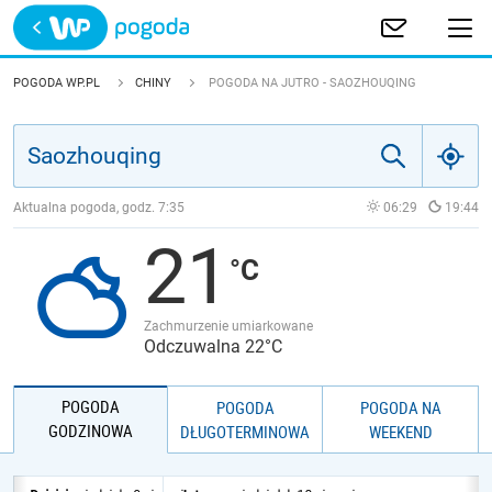
Trwa ładowanie
POLSKA
POGODA WP.PL
CHINY
POGODA NA JUTRO - SAOZHOUQING
EUROPA
ŚWIAT
Aktualna pogoda, godz.
7:35
06:29
19:44
21
JAKOŚĆ POWIETRZA
Zachmurzenie umiarkowane
Odczuwalna 22°C
POGODA
POGODA
POGODA NA
GODZINOWA
DŁUGOTERMINOWA
WEEKEND