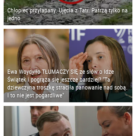
Chłopiec przyłapany. Ujęcia z Tatr. Patrzą tylko na
jedno
Ewa Woydyłło TŁUMACZY SIĘ ze słów o Idze
Świątek i pogrąża się jeszcze bardziej? "Ta
dziewczyna troszkę straciła panowanie nad sobą.
I to nie jest pogardliwe"