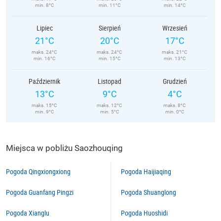
min. 8°C
min. 11°C
min. 14°C
Lipiec
Sierpień
Wrzesień
21°C
20°C
17°C
maks. 24°C
maks. 24°C
maks. 21°C
min. 16°C
min. 15°C
min. 13°C
Październik
Listopad
Grudzień
13°C
9°C
4°C
maks. 15°C
maks. 12°C
maks. 8°C
min. 9°C
min. 5°C
min. 0°C
Miejsca w pobliżu Saozhouqing
Pogoda Qingxiongxiong
Pogoda Haijiaqing
Pogoda Guanfang Pingzi
Pogoda Shuanglong
Pogoda Xianglu
Pogoda Huoshidi