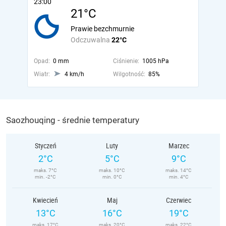
23:00
21°C
Prawie bezchmurnie
Odczuwalna
22°C
Opad:
0 mm
Ciśnienie:
1005 hPa
Wiatr:
4 km/h
Wilgotność:
85%
Saozhouqing - średnie temperatury
Styczeń
Luty
Marzec
2°C
5°C
9°C
maks. 7°C
maks. 10°C
maks. 14°C
min. -2°C
min. 0°C
min. 4°C
Kwiecień
Maj
Czerwiec
13°C
16°C
19°C
maks. 17°C
maks. 20°C
maks. 22°C