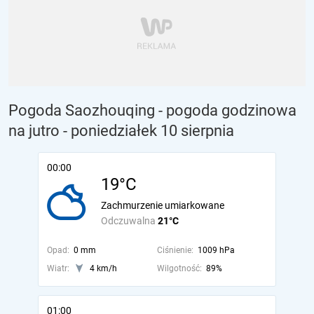
Pogoda Saozhouqing - pogoda godzinowa
na jutro
- poniedziałek 10 sierpnia
00:00
19°C
Zachmurzenie umiarkowane
Odczuwalna
21°C
Opad:
0 mm
Ciśnienie:
1009 hPa
Wiatr:
4 km/h
Wilgotność:
89%
01:00