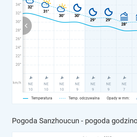
34°
32°
30°
28°
26°
24°
22°
20°
km/h
Temperatura
Temp. odczuwalna
Opady w mm:
Pogoda Sanzhoucun - pogoda godzino