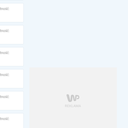
tność:
tność:
tność:
tność:
tność:
tność: