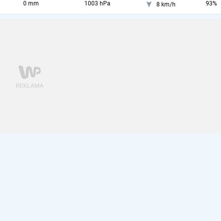
0 mm
1003 hPa
93%
8 km/h