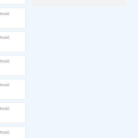
tność:
tność:
tność:
tność:
tność:
tność: