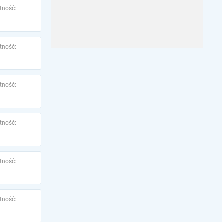
tność:
tność:
tność:
tność:
tność:
tność: