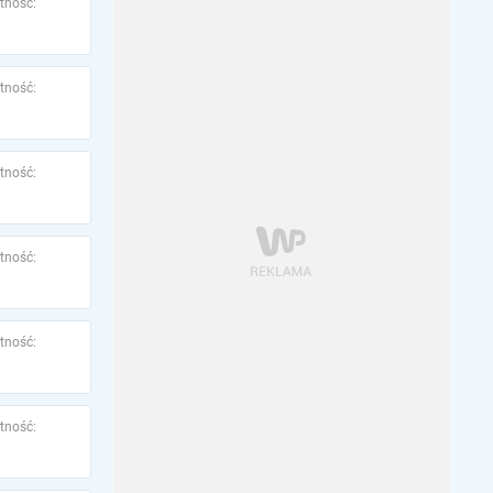
tność:
tność:
tność:
tność:
tność:
tność: