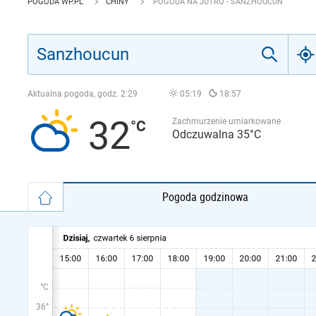
POGODA WP.PL
CHINY
POGODA NA JUTRO - SANZHOUCUN
Aktualna pogoda, godz.
2:29
05:19
18:57
32
Zachmurzenie umiarkowane
Odczuwalna 35°C
Pogoda godzinowa
°C
36°