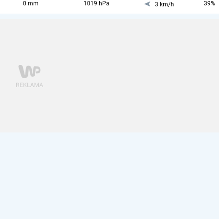
0 mm
1019 hPa
39%
3 km/h