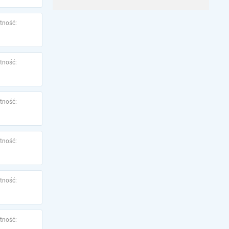
tność:
tność:
tność:
tność:
tność:
tność: