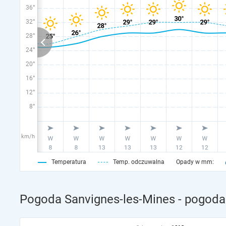
36°
32°
28°
24°
20°
16°
12°
8°
km/h
Temperatura
Temp. odczuwalna
Opady w mm:
Pogoda Sanvignes-les-Mines - pogoda