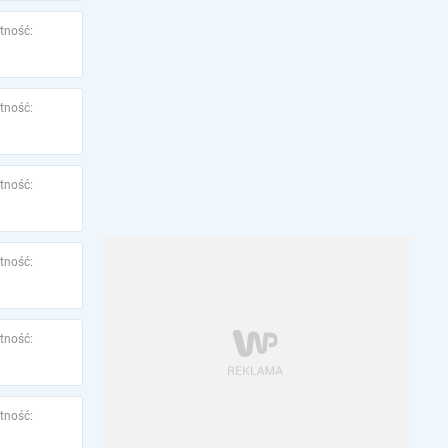
tność:
tność:
tność:
tność:
tność:
tność: