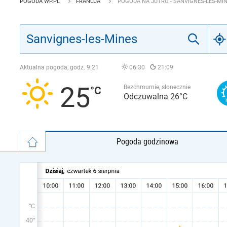
POGODA WP.PL
FRANCJA
POGODA NA JUTRO - SANVIGNES-LES-MI
Aktualna pogoda, godz.
9:21
06:30
21:09
25
Bezchmurnie, słonecznie
Odczuwalna 26°C
Pogoda godzinowa
°C
40°