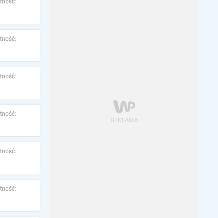
tność:
tność:
tność:
tność:
tność:
tność: