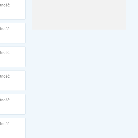
tność:
tność:
tność:
tność:
tność:
tność: