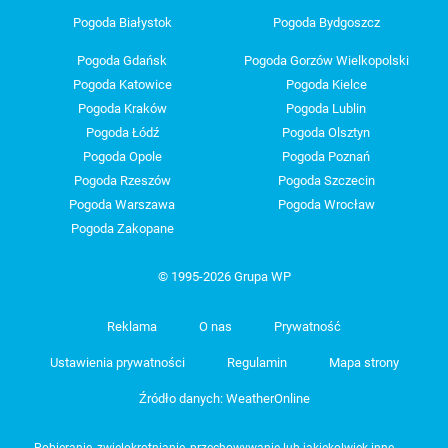
Pogoda Białystok
Pogoda Bydgoszcz
Pogoda Gdańsk
Pogoda Gorzów Wielkopolski
Pogoda Katowice
Pogoda Kielce
Pogoda Kraków
Pogoda Lublin
Pogoda Łódź
Pogoda Olsztyn
Pogoda Opole
Pogoda Poznań
Pogoda Rzeszów
Pogoda Szczecin
Pogoda Warszawa
Pogoda Wrocław
Pogoda Zakopane
© 1995-2026 Grupa WP
Reklama
O nas
Prywatność
Ustawienia prywatności
Regulamin
Mapa strony
Źródło danych: WeatherOnline
Pobieranie, zwielokrotnianie, przechowywanie lub jakiekolwiek inne