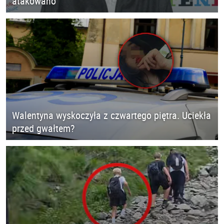
atakowano
Walentyna wyskoczyła z czwartego piętra. Uciekła
przed gwałtem?