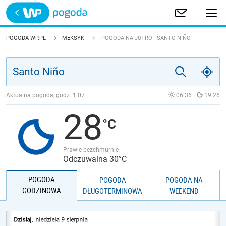
Trwa ładowanie
POLSKA
POGODA WP.PL
MEKSYK
POGODA NA JUTRO - SANTO NIÑO
EUROPA
ŚWIAT
Aktualna pogoda, godz.
1:07
06:36
19:26
28
JAKOŚĆ POWIETRZA
Prawie bezchmurnie
Odczuwalna 30°C
POGODA
POGODA
POGODA NA
GODZINOWA
DŁUGOTERMINOWA
WEEKEND