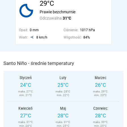
29°C
Prawie bezchmurnie
Odczuwalna
31°C
Opad:
0 mm
Ciśnienie:
1017 hPa
Wiatr:
8 km/h
Wilgotność:
84%
Santo Niño - średnie temperatury
Styczeń
Luty
Marzec
24°C
25°C
26°C
maks. 27°C
maks. 28°C
maks. 29°C
min. 21°C
min. 22°C
min. 23°C
Kwiecień
Maj
Czerwiec
27°C
28°C
28°C
maks. 31°C
maks. 31°C
maks. 30°C
min. 24°C
min. 25°C
min. 25°C