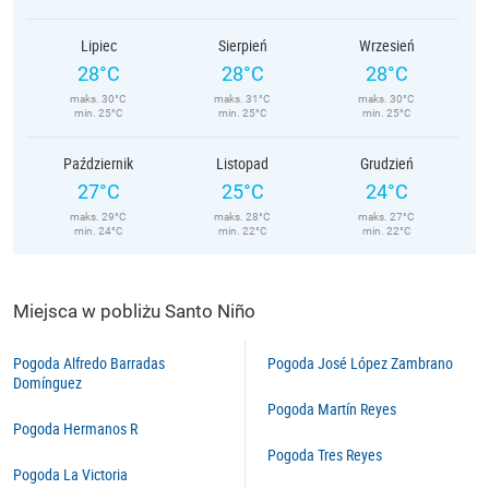
Lipiec
Sierpień
Wrzesień
28°C
28°C
28°C
maks. 30°C
maks. 31°C
maks. 30°C
min. 25°C
min. 25°C
min. 25°C
Październik
Listopad
Grudzień
27°C
25°C
24°C
maks. 29°C
maks. 28°C
maks. 27°C
min. 24°C
min. 22°C
min. 22°C
Miejsca w pobliżu Santo Niño
Pogoda Alfredo Barradas
Pogoda José López Zambrano
Domínguez
Pogoda Martín Reyes
Pogoda Hermanos R
Pogoda Tres Reyes
Pogoda La Victoria