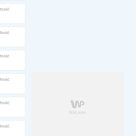
tność:
tność:
tność:
tność:
tność:
tność: