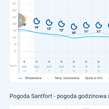
35°
30°
25°
20°
15°
10°
5°
0°
km/h
Temperatura
Temp. odczuwalna
Opady w mm:
Pogoda Santfort - pogoda godzinowa n