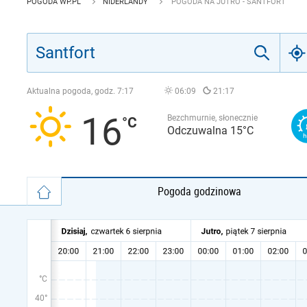
POGODA WP.PL
NIDERLANDY
POGODA NA JUTRO - SANTFORT
Aktualna pogoda, godz.
7:17
06:09
21:17
16
Bezchmurnie, słonecznie
Odczuwalna 15°C
Pogoda godzinowa
°C
40°