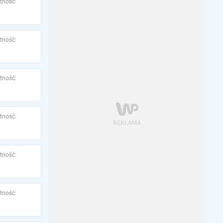
tność:
tność:
tność:
tność:
tność:
tność: