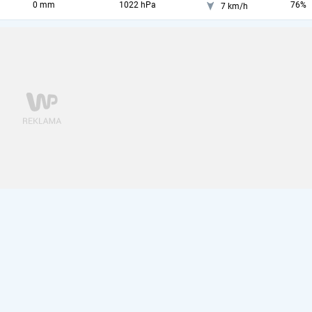
0 mm
1022 hPa
76%
7 km/h