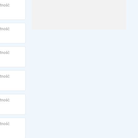
tność:
tność:
tność:
tność:
tność:
tność: