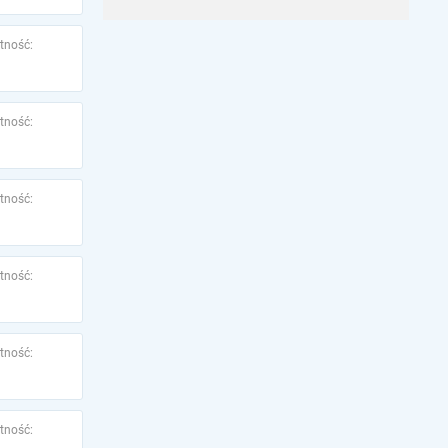
tność:
tność:
tność:
tność:
tność:
tność: