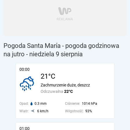
Pogoda Santa María - pogoda godzinowa
na jutro
- niedziela 9 sierpnia
00:00
21°C
Zachmurzenie duże, deszcz
Odczuwalna
22°C
Opad:
0.3 mm
Ciśnienie:
1014 hPa
Wiatr:
6 km/h
Wilgotność:
93%
01:00