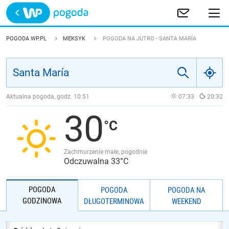
Trwa ładowanie
POLSKA
POGODA WP.PL
MEKSYK
POGODA NA JUTRO - SANTA MARÍA
EUROPA
ŚWIAT
Aktualna pogoda, godz.
10:51
07:33
20:32
30
JAKOŚĆ POWIETRZA
Zachmurzenie małe, pogodnie
Odczuwalna 33°C
POGODA
POGODA
POGODA NA
GODZINOWA
DŁUGOTERMINOWA
WEEKEND