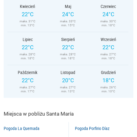
Kwiecień
Maj
Czerwiec
22°C
24°C
24°C
maks. 31°C
maks. 33°C
maks. 30°C
min. 13°C
min. 15°C
min. 18°C
Lipiec
Sierpień
Wrzesień
22°C
22°C
22°C
maks. 28°C
maks. 28°C
maks. 27°C
min. 18°C
min. 18°C
min. 18°C
Październik
Listopad
Grudzień
22°C
20°C
18°C
maks. 27°C
maks. 27°C
maks. 26°C
min. 17°C
min. 13°C
min. 10°C
Miejsca w pobliżu Santa María
Pogoda La Quemada
Pogoda Porfirio Díaz