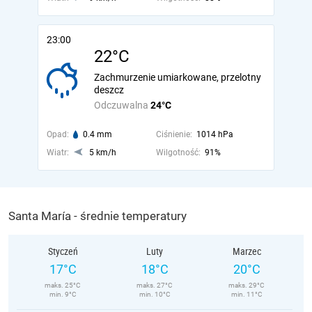
23:00
22°C
Zachmurzenie umiarkowane, przelotny
deszcz
Odczuwalna
24°C
Opad:
0.4 mm
Ciśnienie:
1014 hPa
Wiatr:
5 km/h
Wilgotność:
91%
Santa María - średnie temperatury
Styczeń
Luty
Marzec
17°C
18°C
20°C
maks. 25°C
maks. 27°C
maks. 29°C
min. 9°C
min. 10°C
min. 11°C