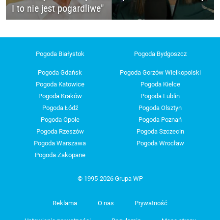
I to nie jest pogardliwe"
Pogoda Białystok
Pogoda Bydgoszcz
Pogoda Gdańsk
Pogoda Gorzów Wielkopolski
Pogoda Katowice
Pogoda Kielce
Pogoda Kraków
Pogoda Lublin
Pogoda Łódź
Pogoda Olsztyn
Pogoda Opole
Pogoda Poznań
Pogoda Rzeszów
Pogoda Szczecin
Pogoda Warszawa
Pogoda Wrocław
Pogoda Zakopane
© 1995-2026 Grupa WP
Reklama
O nas
Prywatność