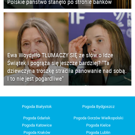
Polskie państwo stanęło po stronie banków
Ewa Woydyłło TŁUMACZY SIĘ ze słów o Idze
Świątek i pogrąża się jeszcze bardziej? "Ta
dziewczyna troszkę straciła panowanie nad sobą.
I to nie jest pogardliwe"
Pogoda Białystok
Pogoda Bydgoszcz
Pogoda Gdańsk
Pogoda Gorzów Wielkopolski
Pogoda Katowice
Pogoda Kielce
Pogoda Kraków
Pogoda Lublin