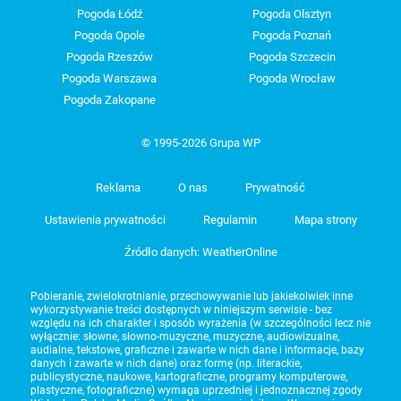
Pogoda Łódź
Pogoda Olsztyn
Pogoda Opole
Pogoda Poznań
Pogoda Rzeszów
Pogoda Szczecin
Pogoda Warszawa
Pogoda Wrocław
Pogoda Zakopane
© 1995-2026 Grupa WP
Reklama
O nas
Prywatność
Ustawienia prywatności
Regulamin
Mapa strony
Źródło danych: WeatherOnline
Pobieranie, zwielokrotnianie, przechowywanie lub jakiekolwiek inne
wykorzystywanie treści dostępnych w niniejszym serwisie - bez
względu na ich charakter i sposób wyrażenia (w szczególności lecz nie
wyłącznie: słowne, słowno-muzyczne, muzyczne, audiowizualne,
audialne, tekstowe, graficzne i zawarte w nich dane i informacje, bazy
danych i zawarte w nich dane) oraz formę (np. literackie,
publicystyczne, naukowe, kartograficzne, programy komputerowe,
plastyczne, fotograficzne) wymaga uprzedniej i jednoznacznej zgody