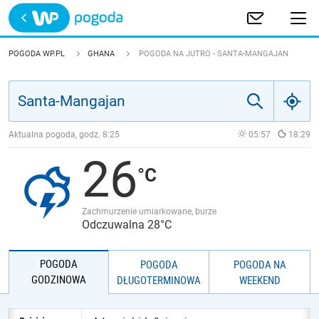
Trwa ładowanie
POLSKA
POGODA WP.PL
GHANA
POGODA NA JUTRO - SANTA-MANGAJAN
EUROPA
ŚWIAT
Aktualna pogoda, godz.
8:25
05:57
18:29
26
JAKOŚĆ POWIETRZA
Zachmurzenie umiarkowane, burze
Odczuwalna 28°C
POGODA
POGODA
POGODA NA
GODZINOWA
DŁUGOTERMINOWA
WEEKEND