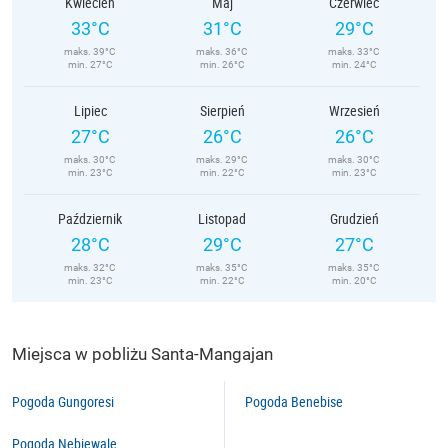
Kwiecień
Maj
Czerwiec
33°C
31°C
29°C
maks. 39°C
maks. 36°C
maks. 33°C
min. 27°C
min. 26°C
min. 24°C
Lipiec
Sierpień
Wrzesień
27°C
26°C
26°C
maks. 30°C
maks. 29°C
maks. 30°C
min. 23°C
min. 22°C
min. 23°C
Październik
Listopad
Grudzień
28°C
29°C
27°C
maks. 32°C
maks. 35°C
maks. 35°C
min. 23°C
min. 22°C
min. 20°C
Miejsca w pobliżu Santa-Mangajan
Pogoda Gungoresi
Pogoda Benebise
Pogoda Nebiewale