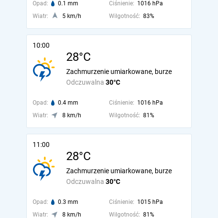
Opad:
0.1 mm
Ciśnienie:
1016 hPa
Wiatr:
5 km/h
Wilgotność:
83%
10:00
28°C
Zachmurzenie umiarkowane, burze
Odczuwalna
30°C
Opad:
0.4 mm
Ciśnienie:
1016 hPa
Wiatr:
8 km/h
Wilgotność:
81%
11:00
28°C
Zachmurzenie umiarkowane, burze
Odczuwalna
30°C
Opad:
0.3 mm
Ciśnienie:
1015 hPa
Wiatr:
8 km/h
Wilgotność:
81%