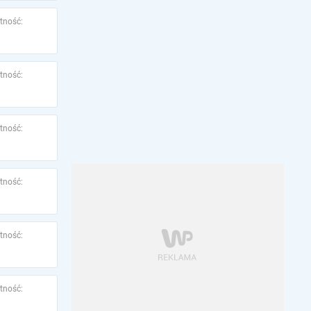
tność:
tność:
tność:
tność:
tność:
tność: