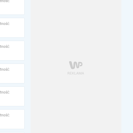
tność:
tność:
tność:
tność:
tność:
tność: