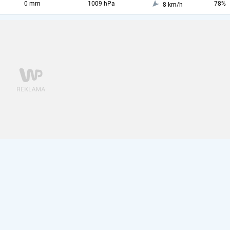
0 mm
1009 hPa
78%
8 km/h