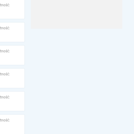
tność:
tność:
tność:
tność:
tność:
tność: