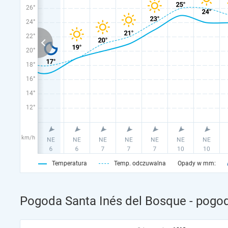
26°
24°
22°
20°
18°
16°
14°
12°
km/h
Temperatura
Temp. odczuwalna
Opady w mm:
Pogoda Santa Inés del Bosque - pogo