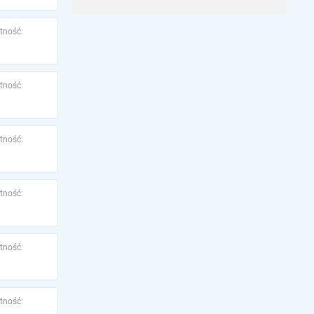
tność:
tność:
tność:
tność:
tność:
tność: