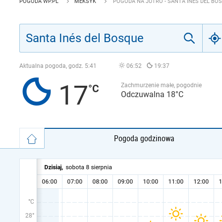
POGODA WP.PL
MEKSYK
POGODA NA JUTRO - SANTA INÉS DEL BO
Aktualna pogoda, godz.
5:41
06:52
19:37
17
Zachmurzenie małe, pogodnie
Odczuwalna 18°C
Pogoda godzinowa
°C
28°