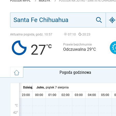
POGODA WP.PL
MEKSYK
POGODA NA JUTRO - SANTA FE CHIHUAHU
Aktualna pogoda, godz.
10:57
07:10
20:23
27
Prawie bezchmurnie
Odczuwalna 29°C
Pogoda godzinowa
°C
42°