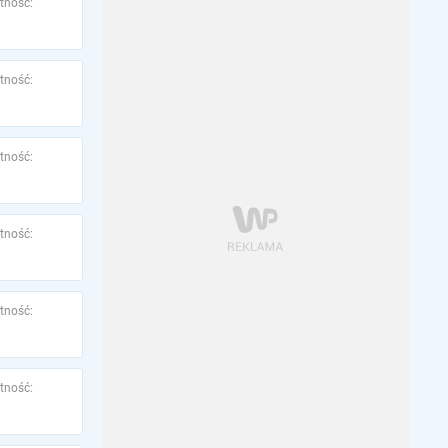
tność:
tność:
tność:
tność:
tność:
tność: