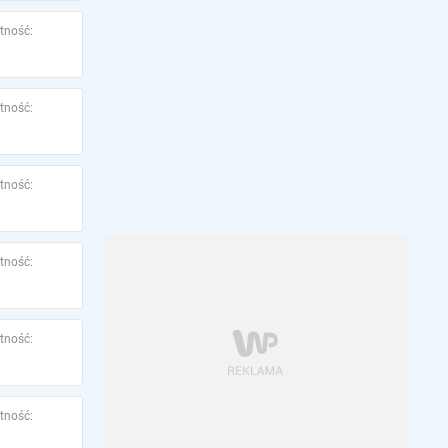
tność:
tność:
tność:
tność:
tność:
tność: