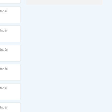
tność:
tność:
tność:
tność:
tność:
tność: