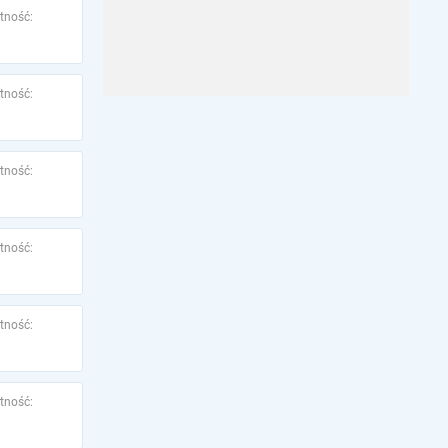
tność:
tność:
tność:
tność:
tność:
tność: