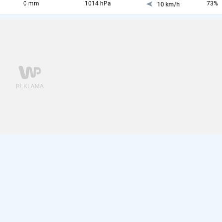
0 mm
1014 hPa
73%
10 km/h