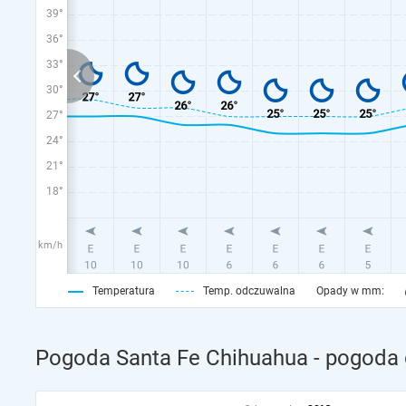
39°
36°
33°
30°
27°
24°
21°
18°
km/h
Temperatura
Temp. odczuwalna
Opady w mm:
Pogoda Santa Fe Chihuahua - pogoda 