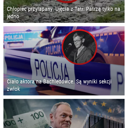
Chłopiec przyłapany. Ujęcia z Tatr. Patrzą tylko na
jedno
Ciało aktora na Bachledówce. Są wyniki sekcji
zwłok