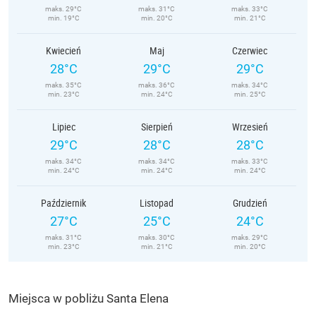
maks. 29°C
maks. 31°C
maks. 33°C
min. 19°C
min. 20°C
min. 21°C
Kwiecień
Maj
Czerwiec
28°C
29°C
29°C
maks. 35°C
maks. 36°C
maks. 34°C
min. 23°C
min. 24°C
min. 25°C
Lipiec
Sierpień
Wrzesień
29°C
28°C
28°C
maks. 34°C
maks. 34°C
maks. 33°C
min. 24°C
min. 24°C
min. 24°C
Październik
Listopad
Grudzień
27°C
25°C
24°C
maks. 31°C
maks. 30°C
maks. 29°C
min. 23°C
min. 21°C
min. 20°C
Miejsca w pobliżu Santa Elena