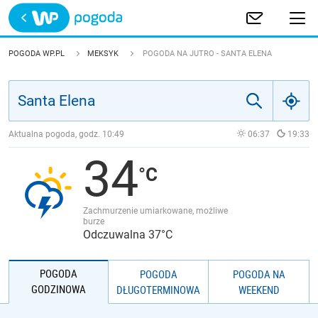
Trwa ładowanie
POLSKA
POGODA WP.PL
MEKSYK
POGODA NA JUTRO - SANTA ELENA
EUROPA
ŚWIAT
Aktualna pogoda, godz.
10:49
06:37
19:33
34
JAKOŚĆ POWIETRZA
Zachmurzenie umiarkowane, możliwe
burze
Odczuwalna 37°C
POGODA
POGODA
POGODA NA
GODZINOWA
DŁUGOTERMINOWA
WEEKEND