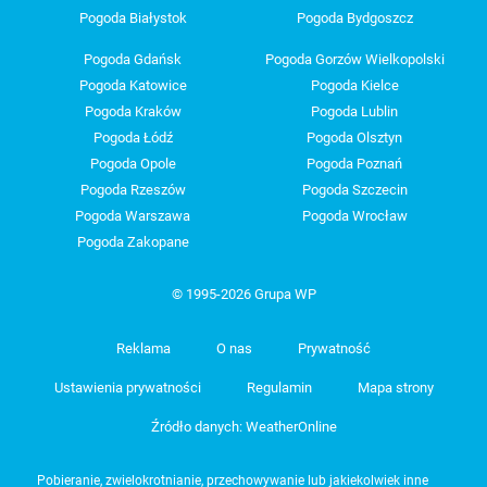
Pogoda Białystok
Pogoda Bydgoszcz
Pogoda Gdańsk
Pogoda Gorzów Wielkopolski
Pogoda Katowice
Pogoda Kielce
Pogoda Kraków
Pogoda Lublin
Pogoda Łódź
Pogoda Olsztyn
Pogoda Opole
Pogoda Poznań
Pogoda Rzeszów
Pogoda Szczecin
Pogoda Warszawa
Pogoda Wrocław
Pogoda Zakopane
© 1995-2026 Grupa WP
Reklama
O nas
Prywatność
Ustawienia prywatności
Regulamin
Mapa strony
Źródło danych: WeatherOnline
Pobieranie, zwielokrotnianie, przechowywanie lub jakiekolwiek inne