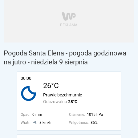
Pogoda Santa Elena - pogoda godzinowa
na jutro
- niedziela 9 sierpnia
00:00
26°C
Prawie bezchmurnie
Odczuwalna
28°C
Opad:
0 mm
Ciśnienie:
1015 hPa
Wiatr:
8 km/h
Wilgotność:
85%