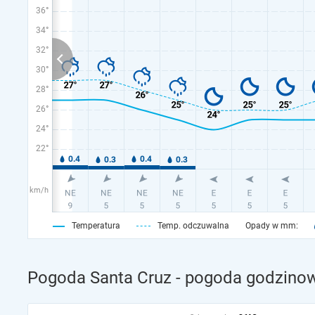
36°
34°
32°
30°
28°
26°
24°
22°
km/h
Temperatura
Temp. odczuwalna
Opady w mm:
Pogoda Santa Cruz - pogoda godzinow