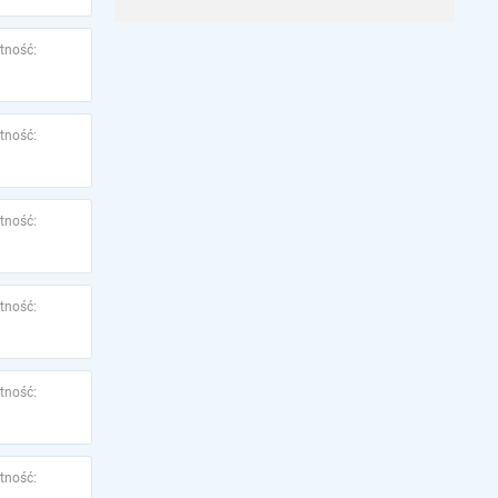
tność:
tność:
tność:
tność:
tność:
tność: