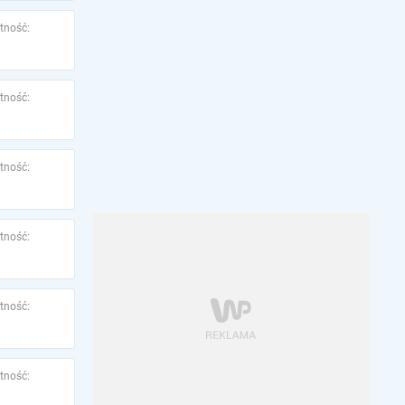
tność:
tność:
tność:
tność:
tność:
tność: