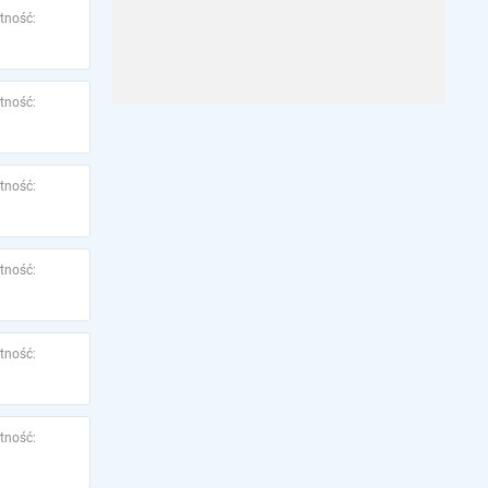
tność:
tność:
tność:
tność:
tność:
tność: