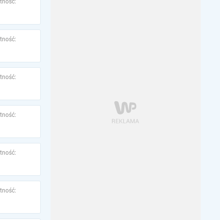
tność:
tność:
tność:
tność:
tność:
tność: