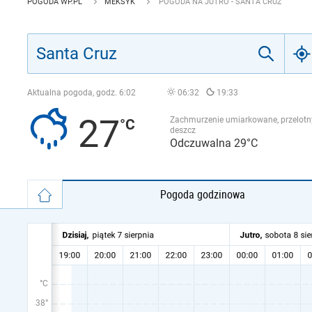
POGODA WP.PL
MEKSYK
POGODA NA JUTRO - SANTA CRUZ
Aktualna pogoda, godz.
6:02
06:32
19:33
27
Zachmurzenie umiarkowane, przelotn
deszcz
Odczuwalna 29°C
Pogoda godzinowa
°C
38°