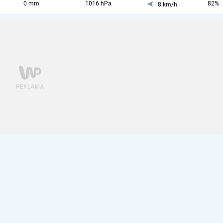
0 mm
1016 hPa
82%
8 km/h