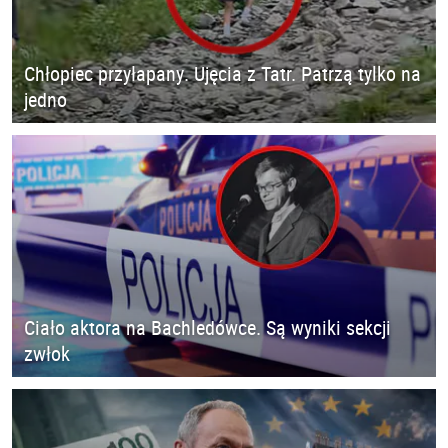
Chłopiec przyłapany. Ujęcia z Tatr. Patrzą tylko na
jedno
Ciało aktora na Bachledówce. Są wyniki sekcji
zwłok