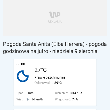
Pogoda Santa Anita (Elba Herrera) - pogoda
godzinowa na jutro
- niedziela 9 sierpnia
00:00
27°C
Prawie bezchmurnie
Odczuwalna
29°C
Opad:
0 mm
Ciśnienie:
1014 hPa
Wiatr:
14 km/h
Wilgotność:
74%