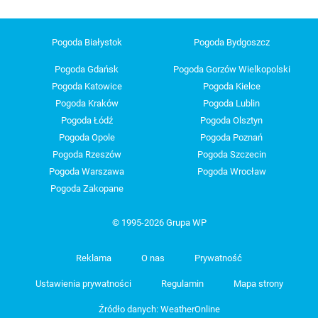
Pogoda Białystok
Pogoda Bydgoszcz
Pogoda Gdańsk
Pogoda Gorzów Wielkopolski
Pogoda Katowice
Pogoda Kielce
Pogoda Kraków
Pogoda Lublin
Pogoda Łódź
Pogoda Olsztyn
Pogoda Opole
Pogoda Poznań
Pogoda Rzeszów
Pogoda Szczecin
Pogoda Warszawa
Pogoda Wrocław
Pogoda Zakopane
© 1995-2026 Grupa WP
Reklama
O nas
Prywatność
Ustawienia prywatności
Regulamin
Mapa strony
Źródło danych: WeatherOnline