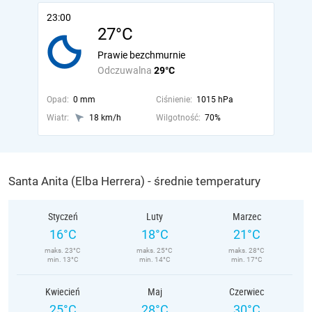
23:00
27°C
Prawie bezchmurnie
Odczuwalna
29°C
Opad:
0 mm
Ciśnienie:
1015 hPa
Wiatr:
18 km/h
Wilgotność:
70%
Santa Anita (Elba Herrera) - średnie temperatury
Styczeń
Luty
Marzec
16°C
18°C
21°C
maks. 23°C
maks. 25°C
maks. 28°C
min. 13°C
min. 14°C
min. 17°C
Kwiecień
Maj
Czerwiec
25°C
28°C
30°C