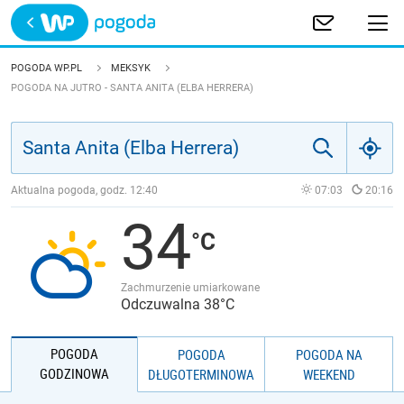
Trwa ładowanie
POLSKA
POGODA WP.PL
MEKSYK
POGODA NA JUTRO - SANTA ANITA (ELBA HERRERA)
EUROPA
ŚWIAT
Aktualna pogoda, godz.
12:40
07:03
20:16
JAKOŚĆ POWIETRZA
34
Zachmurzenie umiarkowane
Odczuwalna 38°C
POGODA
POGODA
POGODA NA
GODZINOWA
DŁUGOTERMINOWA
WEEKEND