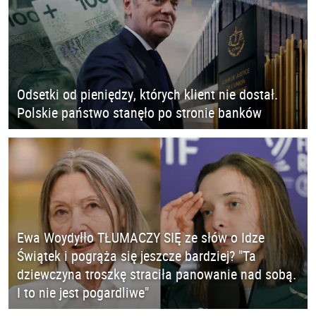
Odsetki od pieniędzy, których klient nie dostał.
Polskie państwo stanęło po stronie banków
Ewa Woydyłło TŁUMACZY SIĘ ze słów o Idze
Świątek i pogrąża się jeszcze bardziej? "Ta
dziewczyna troszkę straciła panowanie nad sobą.
I to nie jest pogardliwe"