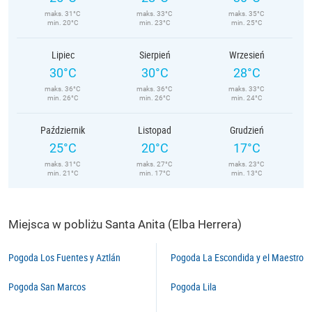
maks. 31°C
maks. 33°C
maks. 35°C
min. 20°C
min. 23°C
min. 25°C
Lipiec
Sierpień
Wrzesień
30°C
30°C
28°C
maks. 36°C
maks. 36°C
maks. 33°C
min. 26°C
min. 26°C
min. 24°C
Październik
Listopad
Grudzień
25°C
20°C
17°C
maks. 31°C
maks. 27°C
maks. 23°C
min. 21°C
min. 17°C
min. 13°C
Miejsca w pobliżu Santa Anita (Elba Herrera)
Pogoda Los Fuentes y Aztlán
Pogoda La Escondida y el Maestro
Pogoda San Marcos
Pogoda Lila