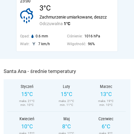
23:00
3°C
Zachmurzenie umiarkowane, deszcz
Odczuwalna
1°C
Opad:
0.6 mm
Ciśnienie:
1016 hPa
Wiatr:
7 km/h
Wilgotność:
96%
Santa Ana - średnie temperatury
Styczeń
Luty
Marzec
15°C
15°C
13°C
maks. 21°C
maks. 21°C
maks. 19°C
min. 10°C
min. 11°C
min. 10°C
Kwiecień
Maj
Czerwiec
10°C
8°C
6°C
maks. 15°C
maks. 12°C
maks. 9°C