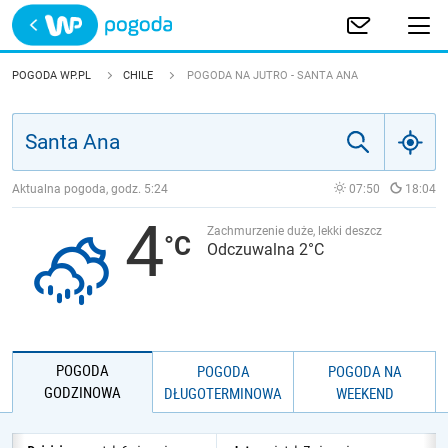
Trwa ładowanie
POLSKA
POGODA WP.PL
CHILE
POGODA NA JUTRO - SANTA ANA
EUROPA
ŚWIAT
Aktualna pogoda, godz.
5:24
07:50
18:04
4
JAKOŚĆ POWIETRZA
Zachmurzenie duże, lekki deszcz
Odczuwalna 2°C
POGODA
POGODA
POGODA NA
GODZINOWA
DŁUGOTERMINOWA
WEEKEND