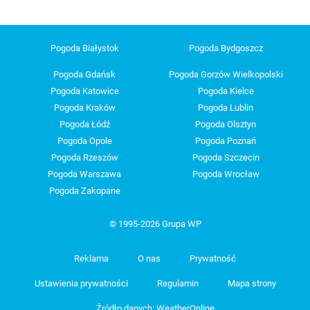
Pogoda Białystok
Pogoda Bydgoszcz
Pogoda Gdańsk
Pogoda Gorzów Wielkopolski
Pogoda Katowice
Pogoda Kielce
Pogoda Kraków
Pogoda Lublin
Pogoda Łódź
Pogoda Olsztyn
Pogoda Opole
Pogoda Poznań
Pogoda Rzeszów
Pogoda Szczecin
Pogoda Warszawa
Pogoda Wrocław
Pogoda Zakopane
© 1995-2026 Grupa WP
Reklama
O nas
Prywatność
Ustawienia prywatności
Regulamin
Mapa strony
Źródło danych: WeatherOnline