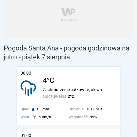
Pogoda Santa Ana - pogoda godzinowa na
jutro
- piątek 7 sierpnia
00:00
4°C
Zachmurzenie całkowite, ulewa
Odczuwalna
2°C
Opad:
1.3 mm
Ciśnienie:
1017 hPa
Wiatr:
9 km/h
Wilgotność:
99%
01:00