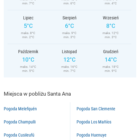
min. 7°C
min. 6°C
min. 4°C
Lipiec
Sierpień
Wrzesień
5°C
6°C
8°C
maks. 8°C
maks. 9°C
maks. 12°C
min. 2°C
min. 3°C
min. 3°C
Październik
Listopad
Grudzień
10°C
12°C
14°C
maks. 14°C
maks. 16°C
maks. 18°C
min. 5°C
min. 7°C
min. 9°C
Miejsca w pobliżu Santa Ana
Pogoda Melefquén
Pogoda San Clemente
Pogoda Champulli
Pogoda Los Mañíos
Pogoda Cusileufú
Pogoda Huenuye