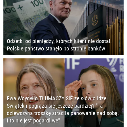
Odsetki od pieniędzy, których klient nie dostał.
Polskie państwo stanęło po stronie banków
Ewa Woydyłło TŁUMACZY SIĘ ze słów o Idze
Świątek i pogrąża się jeszcze bardziej? "Ta
dziewczyna troszkę straciła panowanie nad sobą.
I to nie jest pogardliwe"