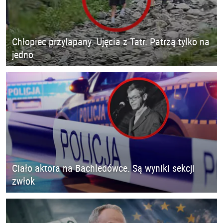
Chłopiec przyłapany. Ujęcia z Tatr. Patrzą tylko na
jedno
Ciało aktora na Bachledówce. Są wyniki sekcji
zwłok