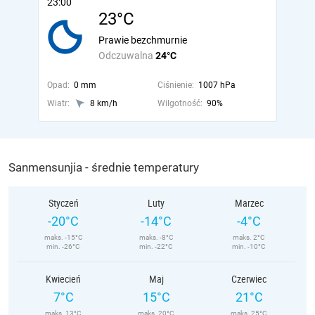
23:00
23°C
Prawie bezchmurnie
Odczuwalna
24°C
Opad:
0 mm
Ciśnienie:
1007 hPa
Wiatr:
8 km/h
Wilgotność:
90%
Sanmensunjia - średnie temperatury
Styczeń
Luty
Marzec
-20°C
-14°C
-4°C
maks. -15°C
maks. -8°C
maks. 2°C
min. -26°C
min. -22°C
min. -10°C
Kwiecień
Maj
Czerwiec
7°C
15°C
21°C
maks. 13°C
maks. 20°C
maks. 25°C