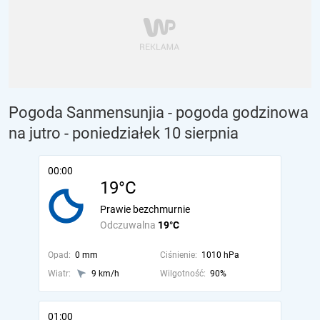
Pogoda Sanmensunjia - pogoda godzinowa
na jutro
- poniedziałek 10 sierpnia
00:00
19°C
Prawie bezchmurnie
Odczuwalna
19°C
Opad:
0 mm
Ciśnienie:
1010 hPa
Wiatr:
9 km/h
Wilgotność:
90%
01:00