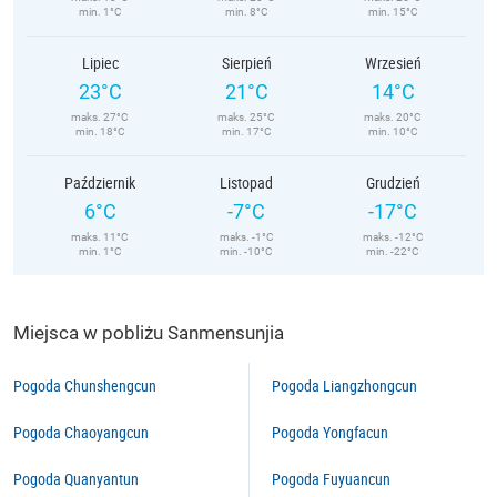
min. 1°C
min. 8°C
min. 15°C
Lipiec
Sierpień
Wrzesień
23°C
21°C
14°C
maks. 27°C
maks. 25°C
maks. 20°C
min. 18°C
min. 17°C
min. 10°C
Październik
Listopad
Grudzień
6°C
-7°C
-17°C
maks. 11°C
maks. -1°C
maks. -12°C
min. 1°C
min. -10°C
min. -22°C
Miejsca w pobliżu Sanmensunjia
Pogoda Chunshengcun
Pogoda Liangzhongcun
Pogoda Chaoyangcun
Pogoda Yongfacun
Pogoda Quanyantun
Pogoda Fuyuancun