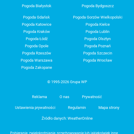
Pogoda Białystok
Pogoda Bydgoszcz
Pogoda Gdańsk
Pogoda Gorzów Wielkopolski
Pogoda Katowice
Pogoda Kielce
Pogoda Kraków
Pogoda Lublin
Pogoda Łódź
Pogoda Olsztyn
Pogoda Opole
Pogoda Poznań
Pogoda Rzeszów
Pogoda Szczecin
Pogoda Warszawa
Pogoda Wrocław
Pogoda Zakopane
© 1995-2026 Grupa WP
Reklama
O nas
Prywatność
Ustawienia prywatności
Regulamin
Mapa strony
Źródło danych: WeatherOnline
Pobieranie, zwielokrotnianie, przechowywanie lub jakiekolwiek inne