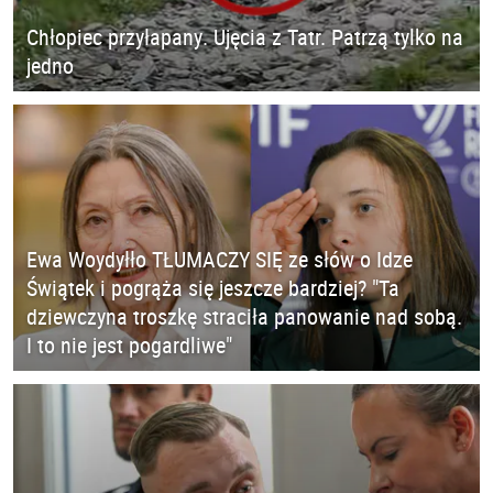
Chłopiec przyłapany. Ujęcia z Tatr. Patrzą tylko na
jedno
Ewa Woydyłło TŁUMACZY SIĘ ze słów o Idze
Świątek i pogrąża się jeszcze bardziej? "Ta
dziewczyna troszkę straciła panowanie nad sobą.
I to nie jest pogardliwe"