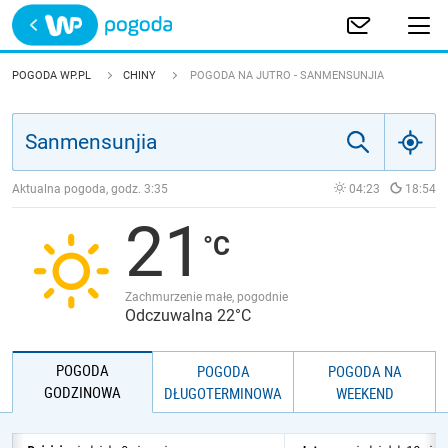
Trwa ładowanie
POLSKA
POGODA WP.PL
CHINY
POGODA NA JUTRO - SANMENSUNJIA
EUROPA
ŚWIAT
Aktualna pogoda, godz.
3:35
04:23
18:54
21
JAKOŚĆ POWIETRZA
Zachmurzenie małe, pogodnie
Odczuwalna 22°C
POGODA
POGODA
POGODA NA
GODZINOWA
DŁUGOTERMINOWA
WEEKEND