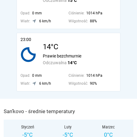
Odczuwalna
15°C
Opad:
0 mm
Ciśnienie:
1014 hPa
Wiatr:
6 km/h
Wilgotność:
88%
23:00
14°C
Prawie bezchmurnie
Odczuwalna
14°C
Opad:
0 mm
Ciśnienie:
1014 hPa
Wiatr:
6 km/h
Wilgotność:
90%
San’kovo - średnie temperatury
Styczeń
Luty
Marzec
-5°C
-5°C
0°C