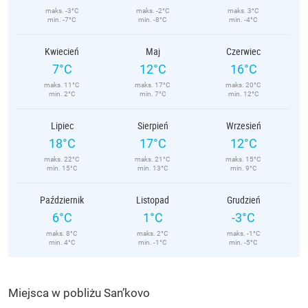
maks. -3°C
maks. -2°C
maks. 3°C
min. -7°C
min. -8°C
min. -4°C
Kwiecień
Maj
Czerwiec
7°C
12°C
16°C
maks. 11°C
maks. 17°C
maks. 20°C
min. 2°C
min. 7°C
min. 12°C
Lipiec
Sierpień
Wrzesień
18°C
17°C
12°C
maks. 22°C
maks. 21°C
maks. 15°C
min. 15°C
min. 13°C
min. 9°C
Październik
Listopad
Grudzień
6°C
1°C
-3°C
maks. 8°C
maks. 2°C
maks. -1°C
min. 4°C
min. -1°C
min. -5°C
Miejsca w pobliżu San’kovo