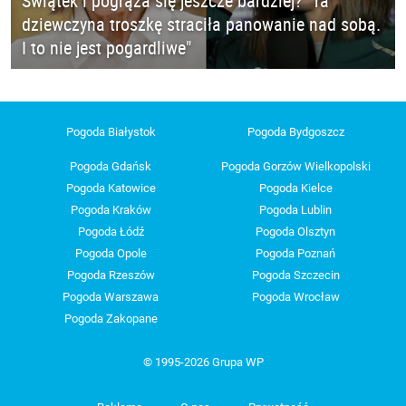
Świątek i pogrąża się jeszcze bardziej? "Ta
dziewczyna troszkę straciła panowanie nad sobą.
I to nie jest pogardliwe"
Pogoda Białystok
Pogoda Bydgoszcz
Pogoda Gdańsk
Pogoda Gorzów Wielkopolski
Pogoda Katowice
Pogoda Kielce
Pogoda Kraków
Pogoda Lublin
Pogoda Łódź
Pogoda Olsztyn
Pogoda Opole
Pogoda Poznań
Pogoda Rzeszów
Pogoda Szczecin
Pogoda Warszawa
Pogoda Wrocław
Pogoda Zakopane
© 1995-2026 Grupa WP