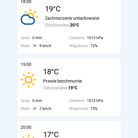
18:00
19°C
Zachmurzenie umiarkowane
Odczuwalna
20°C
Opad:
0 mm
Ciśnienie:
1013 hPa
Wiatr:
9 km/h
Wilgotność:
72%
19:00
18°C
Prawie bezchmurnie
Odczuwalna
19°C
Opad:
0 mm
Ciśnienie:
1013 hPa
Wiatr:
7 km/h
Wilgotność:
75%
20:00
17°C