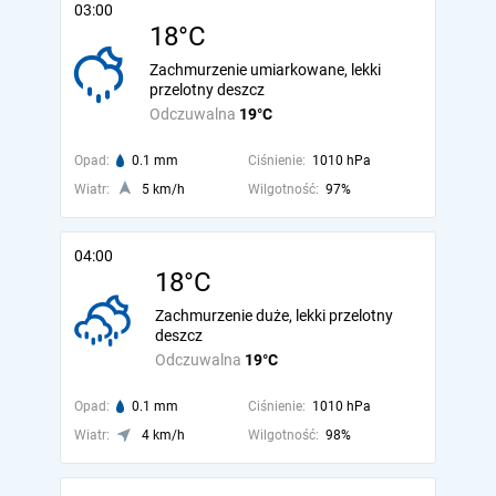
03:00
18°C
Zachmurzenie umiarkowane, lekki
przelotny deszcz
Odczuwalna
19°C
Opad:
0.1 mm
Ciśnienie:
1010 hPa
Wiatr:
5 km/h
Wilgotność:
97%
04:00
18°C
Zachmurzenie duże, lekki przelotny
deszcz
Odczuwalna
19°C
Opad:
0.1 mm
Ciśnienie:
1010 hPa
Wiatr:
4 km/h
Wilgotność:
98%