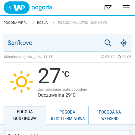
Trwa ładowanie
POLSKA
POGODA WP.PL
ROSJA
POGODA NA JUTRO - SAN’KOVO
EUROPA
ŚWIAT
Aktualna pogoda, godz.
11:15
05:12
21:06
27
JAKOŚĆ POWIETRZA
Zachmurzenie małe, pogodnie
Odczuwalna 29°C
POGODA
POGODA
POGODA NA
GODZINOWA
DŁUGOTERMINOWA
WEEKEND