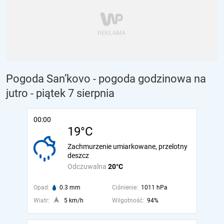
Pogoda San’kovo - pogoda godzinowa na
jutro
- piątek 7 sierpnia
00:00
19°C
Zachmurzenie umiarkowane, przelotny
deszcz
Odczuwalna
20°C
Opad:
0.3 mm
Ciśnienie:
1011 hPa
Wiatr:
5 km/h
Wilgotność:
94%