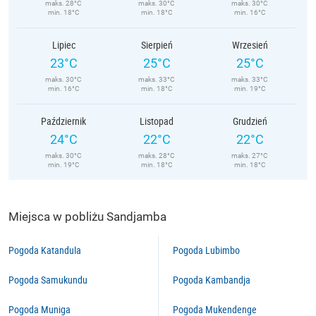
maks. 28°C
maks. 30°C
maks. 30°C
min. 18°C
min. 18°C
min. 16°C
Lipiec
Sierpień
Wrzesień
23°C
25°C
25°C
maks. 30°C
maks. 33°C
maks. 33°C
min. 16°C
min. 18°C
min. 19°C
Październik
Listopad
Grudzień
24°C
22°C
22°C
maks. 30°C
maks. 28°C
maks. 27°C
min. 19°C
min. 18°C
min. 18°C
Miejsca w pobliżu Sandjamba
Pogoda Katandula
Pogoda Lubimbo
Pogoda Samukundu
Pogoda Kambandja
Pogoda Muniga
Pogoda Mukendenge