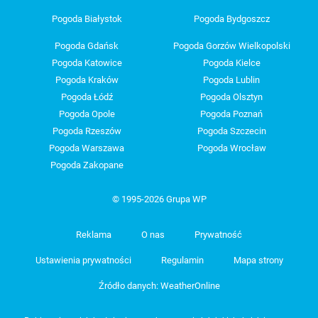
Pogoda Białystok
Pogoda Bydgoszcz
Pogoda Gdańsk
Pogoda Gorzów Wielkopolski
Pogoda Katowice
Pogoda Kielce
Pogoda Kraków
Pogoda Lublin
Pogoda Łódź
Pogoda Olsztyn
Pogoda Opole
Pogoda Poznań
Pogoda Rzeszów
Pogoda Szczecin
Pogoda Warszawa
Pogoda Wrocław
Pogoda Zakopane
© 1995-2026 Grupa WP
Reklama
O nas
Prywatność
Ustawienia prywatności
Regulamin
Mapa strony
Źródło danych: WeatherOnline