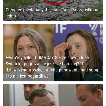
Chłopiec przyłapany. Ujęcia z Tatr. Patrzą tylko na
jedno
Ewa Woydyłło TŁUMACZY SIĘ ze słów o Idze
Świątek i pogrąża się jeszcze bardziej? "Ta
dziewczyna troszkę straciła panowanie nad sobą.
I to nie jest pogardliwe"