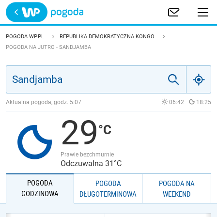
Trwa ładowanie
POLSKA
POGODA WP.PL
REPUBLIKA DEMOKRATYCZNA KONGO
POGODA NA JUTRO - SANDJAMBA
EUROPA
ŚWIAT
Aktualna pogoda, godz.
5:07
06:42
18:25
JAKOŚĆ POWIETRZA
29
Prawie bezchmurnie
Odczuwalna 31°C
POGODA
POGODA
POGODA NA
GODZINOWA
DŁUGOTERMINOWA
WEEKEND