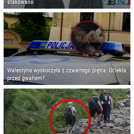
atakowano
Walentyna wyskoczyła z czwartego piętra. Uciekła
przed gwałtem?