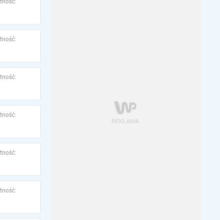
tność:
tność:
tność:
tność:
tność:
tność: