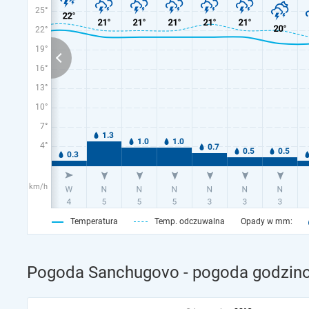
25°
22°
19°
16°
13°
10°
7°
4°
km/h
Temperatura
Temp. odczuwalna
Opady w mm:
Pogoda Sanchugovo - pogoda godzino