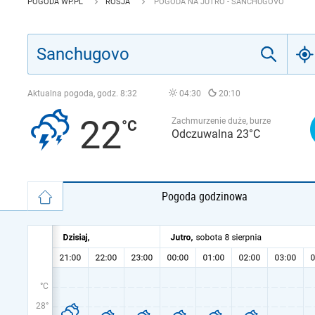
POGODA WP.PL
ROSJA
POGODA NA JUTRO - SANCHUGOVO
Aktualna pogoda, godz.
8:32
04:30
20:10
22
Zachmurzenie duże, burze
Odczuwalna 23°C
Pogoda godzinowa
°C
28°