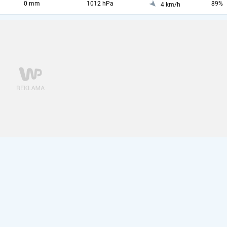
0 mm
1012 hPa
89%
4 km/h