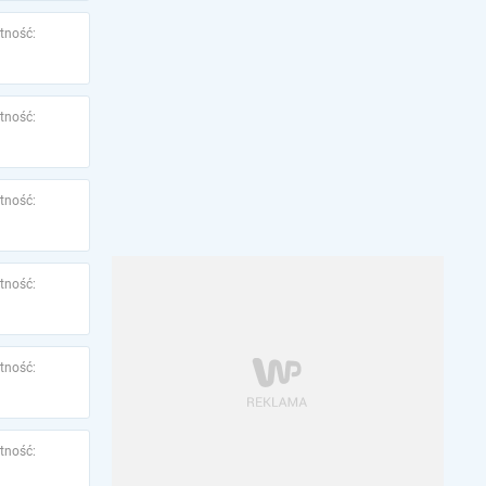
tność:
tność:
tność:
tność:
tność:
tność: