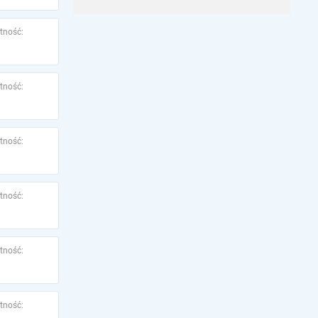
tność:
tność:
tność:
tność:
tność:
tność: