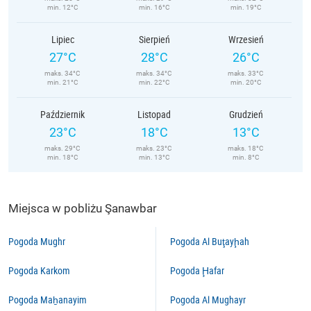
min. 12°C
min. 16°C
min. 19°C
Lipiec
Sierpień
Wrzesień
27°C
28°C
26°C
maks. 34°C
maks. 34°C
maks. 33°C
min. 21°C
min. 22°C
min. 20°C
Październik
Listopad
Grudzień
23°C
18°C
13°C
maks. 29°C
maks. 23°C
maks. 18°C
min. 18°C
min. 13°C
min. 8°C
Miejsca w pobliżu Şanawbar
Pogoda Mughr
Pogoda Al Buţayḩah
Pogoda Karkom
Pogoda Ḩafar
Pogoda Maẖanayim
Pogoda Al Mughayr