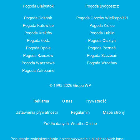
Pogoda Białystok
Pogoda Bydgoszcz
Pogoda Gdańsk
Pogoda Gorzów Wielkopolski
Pogoda Katowice
Pogoda Kielce
Pogoda Kraków
Pogoda Lublin
Pogoda Łódź
Pogoda Olsztyn
Pogoda Opole
Pogoda Poznań
Pogoda Rzeszów
Pogoda Szczecin
Pogoda Warszawa
Pogoda Wrocław
Pogoda Zakopane
© 1995-2026 Grupa WP
Reklama
O nas
Prywatność
Ustawienia prywatności
Regulamin
Mapa strony
Źródło danych: WeatherOnline
Pobieranie, zwielokrotnianie, przechowywanie lub jakiekolwiek inne