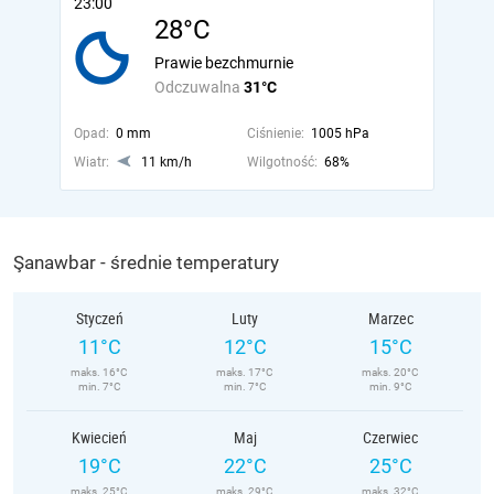
23:00
28°C
Prawie bezchmurnie
Odczuwalna
31°C
Opad:
0 mm
Ciśnienie:
1005 hPa
Wiatr:
11 km/h
Wilgotność:
68%
Şanawbar - średnie temperatury
Styczeń
Luty
Marzec
11°C
12°C
15°C
maks. 16°C
maks. 17°C
maks. 20°C
min. 7°C
min. 7°C
min. 9°C
Kwiecień
Maj
Czerwiec
19°C
22°C
25°C
maks. 25°C
maks. 29°C
maks. 32°C