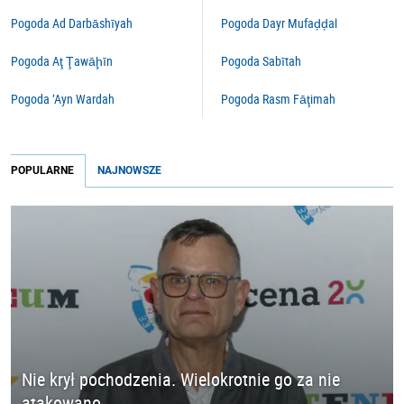
Pogoda Ad Darbāshīyah
Pogoda Dayr Mufaḑḑal
Pogoda Aţ Ţawāḩīn
Pogoda Sabītah
Pogoda ‘Ayn Wardah
Pogoda Rasm Fāţimah
POPULARNE
NAJNOWSZE
Nie krył pochodzenia. Wielokrotnie go za nie
atakowano