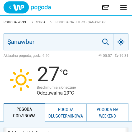
Trwa ładowanie
POLSKA
POGODA WP.PL
SYRIA
POGODA NA JUTRO - ŞANAWBAR
EUROPA
ŚWIAT
Aktualna pogoda, godz.
6:50
05:57
19:31
27
JAKOŚĆ POWIETRZA
Bezchmurnie, słonecznie
Odczuwalna 29°C
POGODA
POGODA
POGODA NA
GODZINOWA
DŁUGOTERMINOWA
WEEKEND