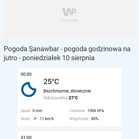
Pogoda Şanawbar - pogoda godzinowa na
jutro
- poniedziałek 10 sierpnia
00:00
25°C
Bezchmurnie, słonecznie
Odczuwalna
27°C
Opad:
0 mm
Ciśnienie:
1006 hPa
Wiatr:
11 km/h
Wilgotność:
80%
01:00