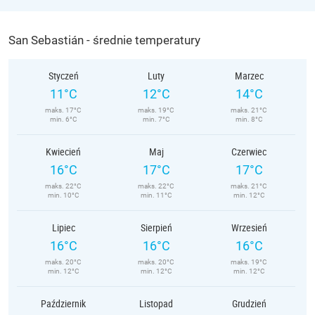
San Sebastián - średnie temperatury
Styczeń
Luty
Marzec
11°C
12°C
14°C
maks. 17°C
maks. 19°C
maks. 21°C
min. 6°C
min. 7°C
min. 8°C
Kwiecień
Maj
Czerwiec
16°C
17°C
17°C
maks. 22°C
maks. 22°C
maks. 21°C
min. 10°C
min. 11°C
min. 12°C
Lipiec
Sierpień
Wrzesień
16°C
16°C
16°C
maks. 20°C
maks. 20°C
maks. 19°C
min. 12°C
min. 12°C
min. 12°C
Październik
Listopad
Grudzień