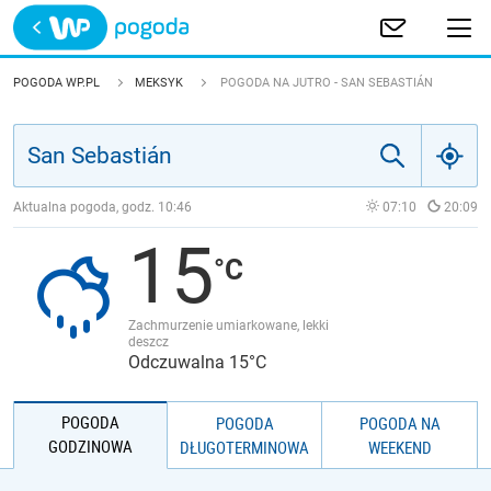
Trwa ładowanie
POLSKA
POGODA WP.PL
MEKSYK
POGODA NA JUTRO - SAN SEBASTIÁN
EUROPA
ŚWIAT
Aktualna pogoda, godz.
10:46
07:10
20:09
15
JAKOŚĆ POWIETRZA
Zachmurzenie umiarkowane, lekki
deszcz
Odczuwalna 15°C
POGODA
POGODA
POGODA NA
GODZINOWA
DŁUGOTERMINOWA
WEEKEND