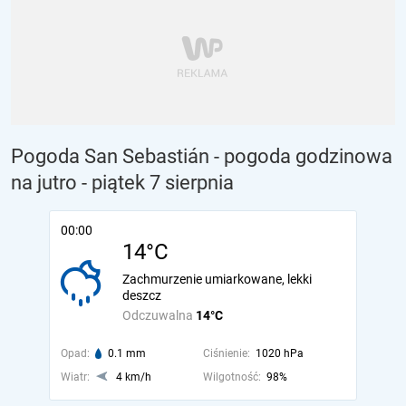
Pogoda San Sebastián - pogoda godzinowa
na jutro
- piątek 7 sierpnia
00:00
14°C
Zachmurzenie umiarkowane, lekki
deszcz
Odczuwalna
14°C
Opad:
0.1 mm
Ciśnienie:
1020 hPa
Wiatr:
4 km/h
Wilgotność:
98%