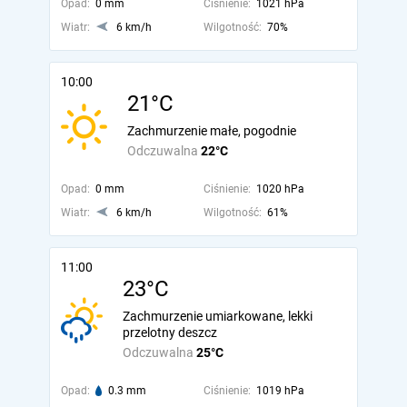
Opad:
0 mm
Ciśnienie:
1021 hPa
Wiatr:
6 km/h
Wilgotność:
70%
10:00
21°C
Zachmurzenie małe, pogodnie
Odczuwalna
22°C
Opad:
0 mm
Ciśnienie:
1020 hPa
Wiatr:
6 km/h
Wilgotność:
61%
11:00
23°C
Zachmurzenie umiarkowane, lekki
przelotny deszcz
Odczuwalna
25°C
Opad:
0.3 mm
Ciśnienie:
1019 hPa