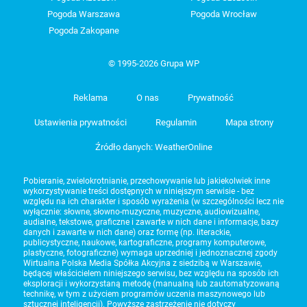
Pogoda Warszawa
Pogoda Wrocław
Pogoda Zakopane
© 1995-2026 Grupa WP
Reklama
O nas
Prywatność
Ustawienia prywatności
Regulamin
Mapa strony
Źródło danych: WeatherOnline
Pobieranie, zwielokrotnianie, przechowywanie lub jakiekolwiek inne
wykorzystywanie treści dostępnych w niniejszym serwisie - bez
względu na ich charakter i sposób wyrażenia (w szczególności lecz nie
wyłącznie: słowne, słowno-muzyczne, muzyczne, audiowizualne,
audialne, tekstowe, graficzne i zawarte w nich dane i informacje, bazy
danych i zawarte w nich dane) oraz formę (np. literackie,
publicystyczne, naukowe, kartograficzne, programy komputerowe,
plastyczne, fotograficzne) wymaga uprzedniej i jednoznacznej zgody
Wirtualna Polska Media Spółka Akcyjna z siedzibą w Warszawie,
będącej właścicielem niniejszego serwisu, bez względu na sposób ich
eksploracji i wykorzystaną metodę (manualną lub zautomatyzowaną
technikę, w tym z użyciem programów uczenia maszynowego lub
sztucznej inteligencji). Powyższe zastrzeżenie nie dotyczy