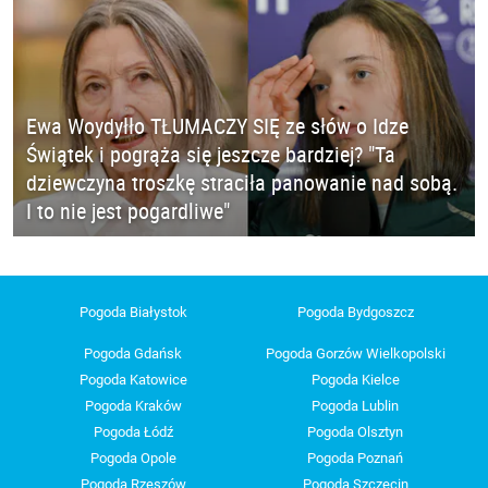
Ewa Woydyłło TŁUMACZY SIĘ ze słów o Idze
Świątek i pogrąża się jeszcze bardziej? "Ta
dziewczyna troszkę straciła panowanie nad sobą.
I to nie jest pogardliwe"
Pogoda Białystok
Pogoda Bydgoszcz
Pogoda Gdańsk
Pogoda Gorzów Wielkopolski
Pogoda Katowice
Pogoda Kielce
Pogoda Kraków
Pogoda Lublin
Pogoda Łódź
Pogoda Olsztyn
Pogoda Opole
Pogoda Poznań
Pogoda Rzeszów
Pogoda Szczecin