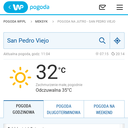
Trwa ładowanie
POLSKA
POGODA WP.PL
MEKSYK
POGODA NA JUTRO - SAN PEDRO VIEJO
EUROPA
ŚWIAT
Aktualna pogoda, godz.
11:04
07:15
20:14
32
JAKOŚĆ POWIETRZA
Zachmurzenie małe, pogodnie
Odczuwalna 35°C
POGODA
POGODA
POGODA NA
GODZINOWA
DŁUGOTERMINOWA
WEEKEND