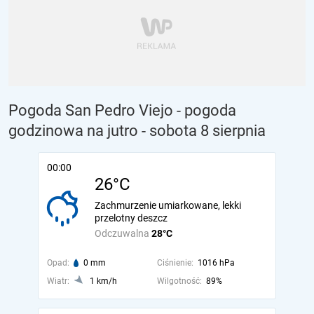
Pogoda San Pedro Viejo - pogoda
godzinowa na jutro
- sobota 8 sierpnia
00:00
26°C
Zachmurzenie umiarkowane, lekki
przelotny deszcz
Odczuwalna
28°C
Opad:
0 mm
Ciśnienie:
1016 hPa
Wiatr:
1 km/h
Wilgotność:
89%