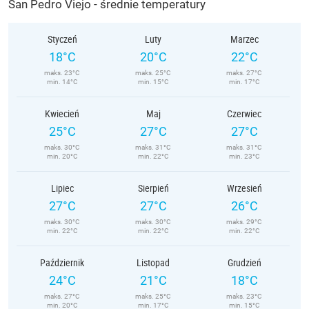
San Pedro Viejo - średnie temperatury
Styczeń
Luty
Marzec
18°C
20°C
22°C
maks. 23°C
maks. 25°C
maks. 27°C
min. 14°C
min. 15°C
min. 17°C
Kwiecień
Maj
Czerwiec
25°C
27°C
27°C
maks. 30°C
maks. 31°C
maks. 31°C
min. 20°C
min. 22°C
min. 23°C
Lipiec
Sierpień
Wrzesień
27°C
27°C
26°C
maks. 30°C
maks. 30°C
maks. 29°C
min. 22°C
min. 22°C
min. 22°C
Październik
Listopad
Grudzień
24°C
21°C
18°C
maks. 27°C
maks. 25°C
maks. 23°C
min. 20°C
min. 17°C
min. 15°C