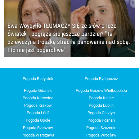
Ewa Woydyłło TŁUMACZY SIĘ ze słów o Idze
Świątek i pogrąża się jeszcze bardziej? "Ta
dziewczyna troszkę straciła panowanie nad sobą.
I to nie jest pogardliwe"
Pogoda Białystok
Pogoda Bydgoszcz
Pogoda Gdańsk
Pogoda Gorzów Wielkopolski
Pogoda Katowice
Pogoda Kielce
Pogoda Kraków
Pogoda Lublin
Pogoda Łódź
Pogoda Olsztyn
Pogoda Opole
Pogoda Poznań
Pogoda Rzeszów
Pogoda Szczecin
Pogoda Warszawa
Pogoda Wrocław