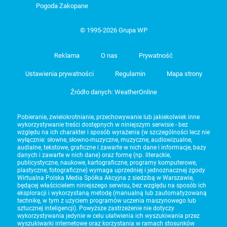
Pogoda Zakopane
© 1995-2026 Grupa WP
Reklama
O nas
Prywatność
Ustawienia prywatności
Regulamin
Mapa strony
Źródło danych: WeatherOnline
Pobieranie, zwielokrotnianie, przechowywanie lub jakiekolwiek inne
wykorzystywanie treści dostępnych w niniejszym serwisie - bez
względu na ich charakter i sposób wyrażenia (w szczególności lecz nie
wyłącznie: słowne, słowno-muzyczne, muzyczne, audiowizualne,
audialne, tekstowe, graficzne i zawarte w nich dane i informacje, bazy
danych i zawarte w nich dane) oraz formę (np. literackie,
publicystyczne, naukowe, kartograficzne, programy komputerowe,
plastyczne, fotograficzne) wymaga uprzedniej i jednoznacznej zgody
Wirtualna Polska Media Spółka Akcyjna z siedzibą w Warszawie,
będącej właścicielem niniejszego serwisu, bez względu na sposób ich
eksploracji i wykorzystaną metodę (manualną lub zautomatyzowaną
technikę, w tym z użyciem programów uczenia maszynowego lub
sztucznej inteligencji). Powyższe zastrzeżenie nie dotyczy
wykorzystywania jedynie w celu ułatwienia ich wyszukiwania przez
wyszukiwarki internetowe oraz korzystania w ramach stosunków