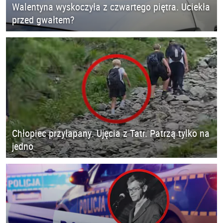
Walentyna wyskoczyła z czwartego piętra. Uciekła
przed gwałtem?
Chłopiec przyłapany. Ujęcia z Tatr. Patrzą tylko na
jedno