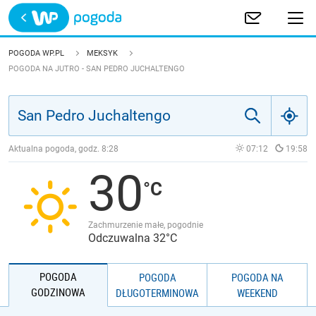
Trwa ładowanie
POLSKA
POGODA WP.PL
MEKSYK
POGODA NA JUTRO - SAN PEDRO JUCHALTENGO
EUROPA
ŚWIAT
Aktualna pogoda, godz.
8:28
07:12
19:58
JAKOŚĆ POWIETRZA
30
Zachmurzenie małe, pogodnie
Odczuwalna 32°C
POGODA
POGODA
POGODA NA
GODZINOWA
DŁUGOTERMINOWA
WEEKEND