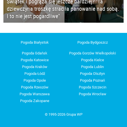
Świątek i pogrąża się jeszcze bardziej? "Ta
dziewczyna troszkę straciła panowanie nad sobą.
I to nie jest pogardliwe"
Pogoda Białystok
Pogoda Bydgoszcz
Pogoda Gdańsk
Pogoda Gorzów Wielkopolski
Pogoda Katowice
Pogoda Kielce
Pogoda Kraków
Pogoda Lublin
Pogoda Łódź
Pogoda Olsztyn
Pogoda Opole
Pogoda Poznań
Pogoda Rzeszów
Pogoda Szczecin
Pogoda Warszawa
Pogoda Wrocław
Pogoda Zakopane
© 1995-2026 Grupa WP