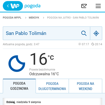
Trwa ładowanie
POLSKA
POGODA WP.PL
MEKSYK
POGODA NA JUTRO - SAN PABLO TOLIMÁN
EUROPA
ŚWIAT
Aktualna pogoda, godz.
3:47
07:17
20:14
16
JAKOŚĆ POWIETRZA
Prawie bezchmurnie
Odczuwalna 16°C
POGODA
POGODA
POGODA NA
GODZINOWA
DŁUGOTERMINOWA
WEEKEND