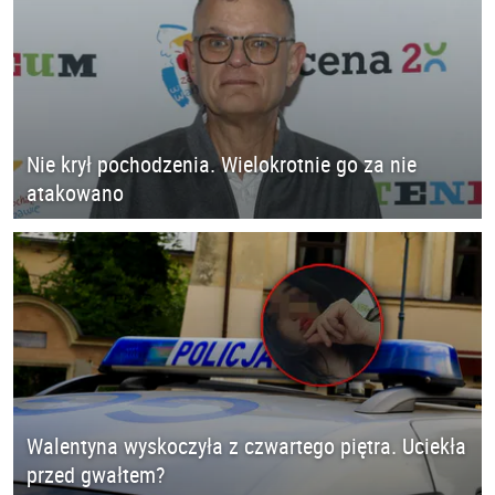
Nie krył pochodzenia. Wielokrotnie go za nie
atakowano
Walentyna wyskoczyła z czwartego piętra. Uciekła
przed gwałtem?