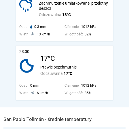
Zachmurzenie umiarkowane, przelotny
deszcz
Odczuwalna
18°C
Opad:
0.3 mm
Ciśnienie:
1012 hPa
Wiatr:
13 km/h
Wilgotność:
82%
23:00
17°C
Prawie bezchmurnie
Odczuwalna
17°C
Opad:
0 mm
Ciśnienie:
1012 hPa
Wiatr:
6 km/h
Wilgotność:
85%
San Pablo Tolimán - średnie temperatury