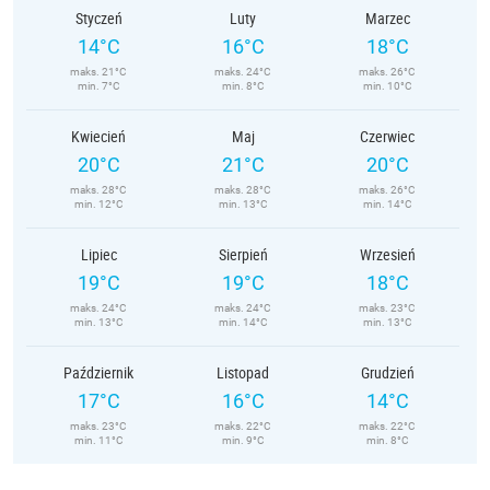
Styczeń
Luty
Marzec
14°C
16°C
18°C
maks. 21°C
maks. 24°C
maks. 26°C
min. 7°C
min. 8°C
min. 10°C
Kwiecień
Maj
Czerwiec
20°C
21°C
20°C
maks. 28°C
maks. 28°C
maks. 26°C
min. 12°C
min. 13°C
min. 14°C
Lipiec
Sierpień
Wrzesień
19°C
19°C
18°C
maks. 24°C
maks. 24°C
maks. 23°C
min. 13°C
min. 14°C
min. 13°C
Październik
Listopad
Grudzień
17°C
16°C
14°C
maks. 23°C
maks. 22°C
maks. 22°C
min. 11°C
min. 9°C
min. 8°C