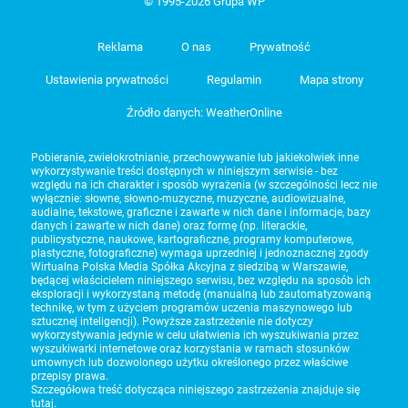
© 1995-2026 Grupa WP
Reklama
O nas
Prywatność
Ustawienia prywatności
Regulamin
Mapa strony
Źródło danych: WeatherOnline
Pobieranie, zwielokrotnianie, przechowywanie lub jakiekolwiek inne
wykorzystywanie treści dostępnych w niniejszym serwisie - bez
względu na ich charakter i sposób wyrażenia (w szczególności lecz nie
wyłącznie: słowne, słowno-muzyczne, muzyczne, audiowizualne,
audialne, tekstowe, graficzne i zawarte w nich dane i informacje, bazy
danych i zawarte w nich dane) oraz formę (np. literackie,
publicystyczne, naukowe, kartograficzne, programy komputerowe,
plastyczne, fotograficzne) wymaga uprzedniej i jednoznacznej zgody
Wirtualna Polska Media Spółka Akcyjna z siedzibą w Warszawie,
będącej właścicielem niniejszego serwisu, bez względu na sposób ich
eksploracji i wykorzystaną metodę (manualną lub zautomatyzowaną
technikę, w tym z użyciem programów uczenia maszynowego lub
sztucznej inteligencji). Powyższe zastrzeżenie nie dotyczy
wykorzystywania jedynie w celu ułatwienia ich wyszukiwania przez
wyszukiwarki internetowe oraz korzystania w ramach stosunków
umownych lub dozwolonego użytku określonego przez właściwe
przepisy prawa.
Szczegółowa treść dotycząca niniejszego zastrzeżenia znajduje się
tutaj
.