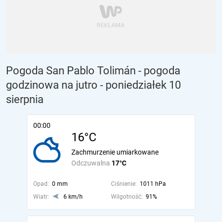
Pogoda San Pablo Tolimán - pogoda
godzinowa na jutro
- poniedziałek 10
sierpnia
00:00
16°C
Zachmurzenie umiarkowane
Odczuwalna
17°C
Opad:
0 mm
Ciśnienie:
1011 hPa
Wiatr:
6 km/h
Wilgotność:
91%