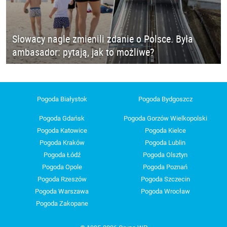
Słowacy nagle zmienili zdanie o Polsce. Była
ambasador: pytają, jak to możliwe?
Pogoda Białystok
Pogoda Bydgoszcz
Pogoda Gdańsk
Pogoda Gorzów Wielkopolski
Pogoda Katowice
Pogoda Kielce
Pogoda Kraków
Pogoda Lublin
Pogoda Łódź
Pogoda Olsztyn
Pogoda Opole
Pogoda Poznań
Pogoda Rzeszów
Pogoda Szczecin
Pogoda Warszawa
Pogoda Wrocław
Pogoda Zakopane