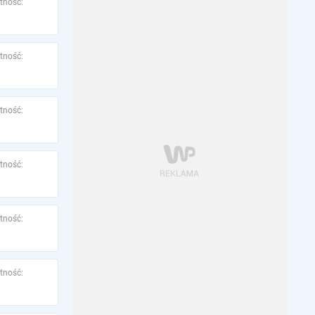
tność:
tność:
tność:
tność:
tność:
tność: