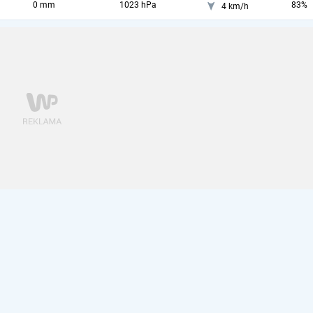
0 mm
1023 hPa
83%
4 km/h