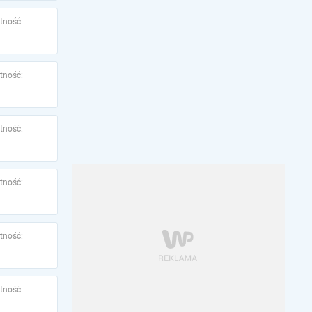
tność:
tność:
tność:
tność:
tność:
tność: