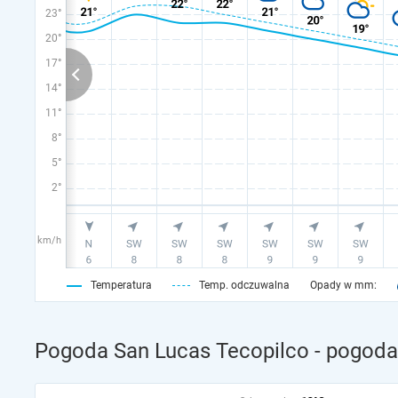
23°
20°
17°
14°
11°
8°
5°
2°
km/h
Temperatura
Temp. odczuwalna
Opady w mm:
Pogoda San Lucas Tecopilco - pogoda