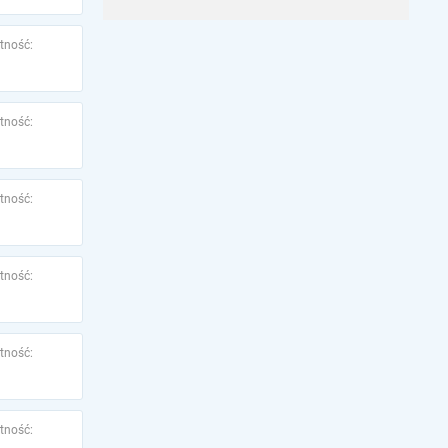
tność:
tność:
tność:
tność:
tność:
tność: