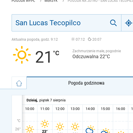
POGODA WP.PL
MEKSYK
POGODA NA JUTRO - SAN LUCAS TECOPIL
Aktualna pogoda, godz.
9:12
07:12
20:07
21
Zachmurzenie małe, pogodnie
Odczuwalna 22°C
Pogoda godzinowa
°C
26°