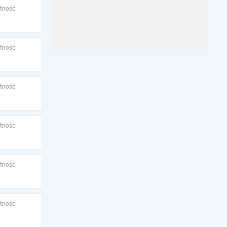
tność:
tność:
tność:
tność:
tność:
tność: