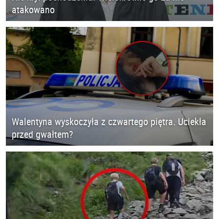
atakowano
Walentyna wyskoczyła z czwartego piętra. Uciekła
przed gwałtem?