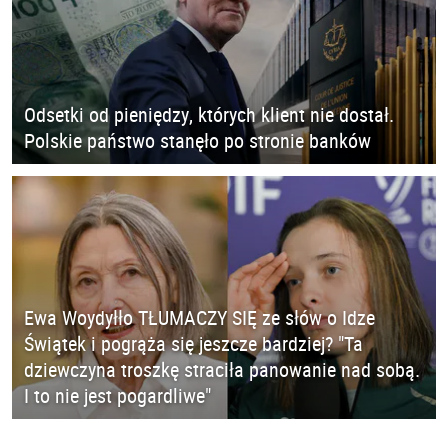
Odsetki od pieniędzy, których klient nie dostał.
Polskie państwo stanęło po stronie banków
Ewa Woydyłło TŁUMACZY SIĘ ze słów o Idze
Świątek i pogrąża się jeszcze bardziej? "Ta
dziewczyna troszkę straciła panowanie nad sobą.
I to nie jest pogardliwe"