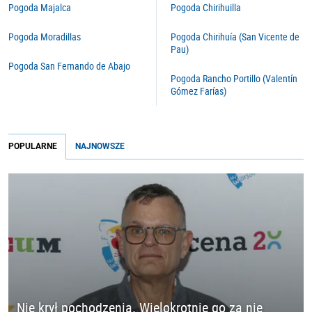
Pogoda Majalca
Pogoda Chirihuilla
Pogoda Moradillas
Pogoda Chirihuía (San Vicente de
Pau)
Pogoda San Fernando de Abajo
Pogoda Rancho Portillo (Valentín
Gómez Farías)
POPULARNE
NAJNOWSZE
Nie krył pochodzenia. Wielokrotnie go za nie