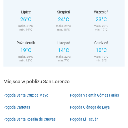
Lipiec
Sierpień
Wrzesień
26°C
24°C
23°C
maks. 31°C
maks. 29°C
maks. 28°C
min. 19°C
min. 18°C
min. 17°C
Październik
Listopad
Grudzień
19°C
14°C
10°C
maks. 26°C
maks. 22°C
maks. 19°C
min. 12°C
min. 7°C
min. 3°C
Miejsca w pobliżu San Lorenzo
Pogoda Santa Cruz de Mayo
Pogoda Valentín Gómez Farías
Pogoda Carretas
Pogoda Ciénega de Loya
Pogoda Santa Rosalía de Cuevas
Pogoda El Tecuán