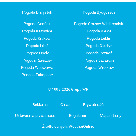
Pogoda Białystok
Pogoda Bydgoszcz
Pogoda Gdańsk
Pogoda Gorzów Wielkopolski
Pogoda Katowice
Pogoda Kielce
Pogoda Kraków
Pogoda Lublin
Pogoda Łódź
Pogoda Olsztyn
Pogoda Opole
Pogoda Poznań
Pogoda Rzeszów
Pogoda Szczecin
Pogoda Warszawa
Pogoda Wrocław
Pogoda Zakopane
© 1995-2026 Grupa WP
Reklama
O nas
Prywatność
Ustawienia prywatności
Regulamin
Mapa strony
Źródło danych: WeatherOnline