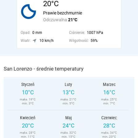
20°C
Prawie bezchmurnie
Odczuwalna
21°C
Opad:
0 mm
Ciśnienie:
1007 hPa
Wiatr:
10 km/h
Wilgotność:
59%
San Lorenzo - średnie temperatury
Styczeń
Luty
Marzec
10°C
13°C
16°C
maks. 19°C
maks. 21°C
maks. 25°C
min. 3°C
min. 5°C
min. 7°C
Kwiecień
Maj
Czerwiec
20°C
24°C
28°C
maks. 28°C
maks. 32°C
maks. 34°C
min. 11°C
min. 15°C
min. 20°C