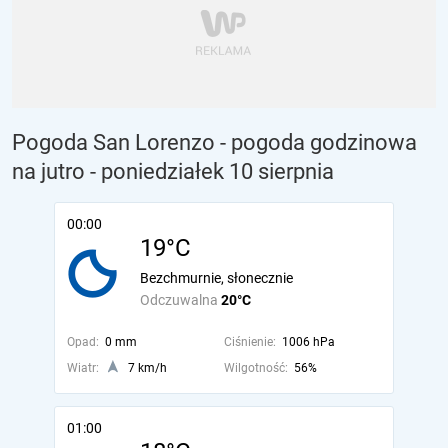
Pogoda San Lorenzo - pogoda godzinowa
na jutro
- poniedziałek 10 sierpnia
00:00
19°C
Bezchmurnie, słonecznie
Odczuwalna
20°C
Opad:
0 mm
Ciśnienie:
1006 hPa
Wiatr:
7 km/h
Wilgotność:
56%
01:00