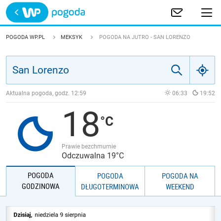
Trwa ładowanie
POLSKA
POGODA WP.PL
MEKSYK
POGODA NA JUTRO - SAN LORENZO
EUROPA
ŚWIAT
Aktualna pogoda, godz.
12:59
06:33
19:52
18
JAKOŚĆ POWIETRZA
Prawie bezchmurnie
Odczuwalna 19°C
POGODA
POGODA
POGODA NA
GODZINOWA
DŁUGOTERMINOWA
WEEKEND