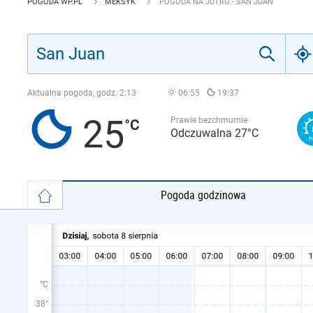
POGODA WP.PL
MEKSYK
POGODA NA JUTRO - SAN JUAN
Aktualna pogoda, godz.
2:13
06:55
19:37
25
Prawie bezchmurnie
Odczuwalna 27°C
Pogoda godzinowa
°C
38°