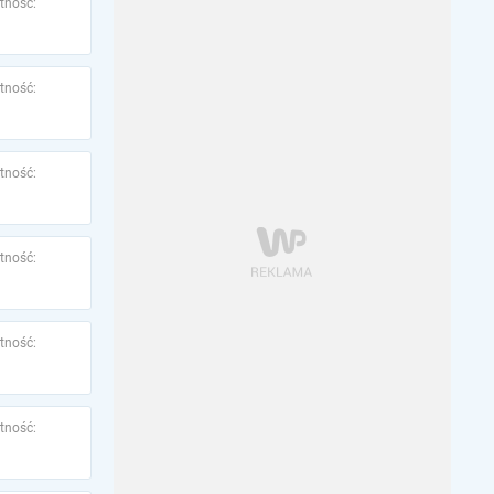
tność:
tność:
tność:
tność:
tność:
tność: