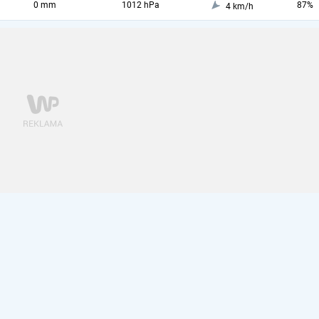
0 mm
1012 hPa
87%
4 km/h