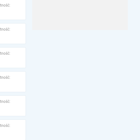
tność:
tność:
tność:
tność:
tność:
tność: