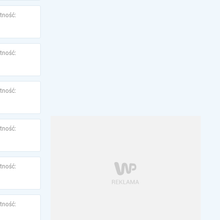
tność:
tność:
tność:
tność:
tność:
tność: