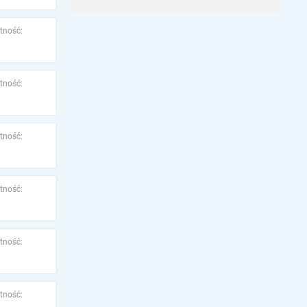
tność:
tność:
tność:
tność:
tność:
tność: