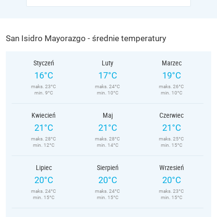
San Isidro Mayorazgo - średnie temperatury
Styczeń
Luty
Marzec
16°C
17°C
19°C
maks. 23°C
maks. 24°C
maks. 26°C
min. 9°C
min. 10°C
min. 10°C
Kwiecień
Maj
Czerwiec
21°C
21°C
21°C
maks. 28°C
maks. 28°C
maks. 25°C
min. 12°C
min. 14°C
min. 15°C
Lipiec
Sierpień
Wrzesień
20°C
20°C
20°C
maks. 24°C
maks. 24°C
maks. 23°C
min. 15°C
min. 15°C
min. 15°C