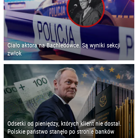
Ciało aktora na Bachledówce. Są wyniki sekcji
zwłok
Odsetki od pieniędzy, których klient nie dostał.
Polskie państwo stanęło po stronie banków