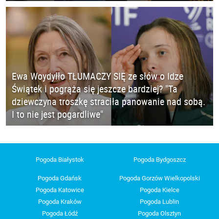
Ewa Woydyłło TŁUMACZY SIĘ ze słów o Idze
Świątek i pogrąża się jeszcze bardziej? "Ta
dziewczyna troszkę straciła panowanie nad sobą.
I to nie jest pogardliwe"
Pogoda Białystok
Pogoda Bydgoszcz
Pogoda Gdańsk
Pogoda Gorzów Wielkopolski
Pogoda Katowice
Pogoda Kielce
Pogoda Kraków
Pogoda Lublin
Pogoda Łódź
Pogoda Olsztyn