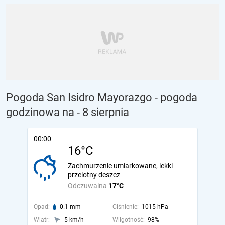
Pogoda San Isidro Mayorazgo - pogoda
godzinowa na
- 8 sierpnia
00:00
16°C
Zachmurzenie umiarkowane, lekki
przelotny deszcz
Odczuwalna
17°C
Opad:
0.1 mm
Ciśnienie:
1015 hPa
Wiatr:
5 km/h
Wilgotność:
98%