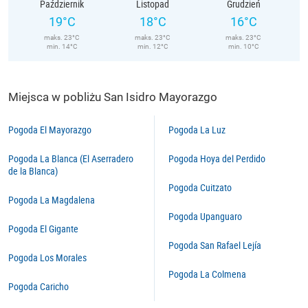
Październik
Listopad
Grudzień
19°C
18°C
16°C
maks. 23°C
maks. 23°C
maks. 23°C
min. 14°C
min. 12°C
min. 10°C
Miejsca w pobliżu San Isidro Mayorazgo
Pogoda El Mayorazgo
Pogoda La Luz
Pogoda La Blanca (El Aserradero
Pogoda Hoya del Perdido
de la Blanca)
Pogoda Cuitzato
Pogoda La Magdalena
Pogoda Upanguaro
Pogoda El Gigante
Pogoda San Rafael Lejía
Pogoda Los Morales
Pogoda La Colmena
Pogoda Caricho