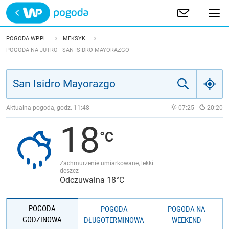
Trwa ładowanie
POLSKA
POGODA WP.PL
MEKSYK
POGODA NA JUTRO - SAN ISIDRO MAYORAZGO
EUROPA
ŚWIAT
Aktualna pogoda, godz.
11:48
07:25
20:20
JAKOŚĆ POWIETRZA
18
Zachmurzenie umiarkowane, lekki
deszcz
Odczuwalna 18°C
POGODA
POGODA
POGODA NA
GODZINOWA
DŁUGOTERMINOWA
WEEKEND