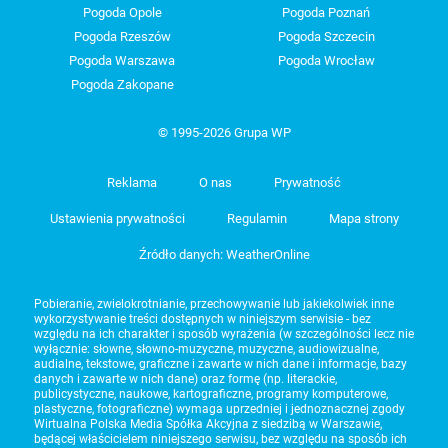
Pogoda Opole
Pogoda Poznań
Pogoda Rzeszów
Pogoda Szczecin
Pogoda Warszawa
Pogoda Wrocław
Pogoda Zakopane
© 1995-2026 Grupa WP
Reklama
O nas
Prywatność
Ustawienia prywatności
Regulamin
Mapa strony
Źródło danych: WeatherOnline
Pobieranie, zwielokrotnianie, przechowywanie lub jakiekolwiek inne
wykorzystywanie treści dostępnych w niniejszym serwisie - bez
względu na ich charakter i sposób wyrażenia (w szczególności lecz nie
wyłącznie: słowne, słowno-muzyczne, muzyczne, audiowizualne,
audialne, tekstowe, graficzne i zawarte w nich dane i informacje, bazy
danych i zawarte w nich dane) oraz formę (np. literackie,
publicystyczne, naukowe, kartograficzne, programy komputerowe,
plastyczne, fotograficzne) wymaga uprzedniej i jednoznacznej zgody
Wirtualna Polska Media Spółka Akcyjna z siedzibą w Warszawie,
będącej właścicielem niniejszego serwisu, bez względu na sposób ich