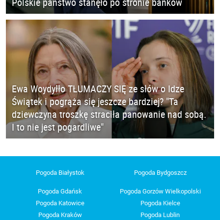
Polskie państwo stanęło po stronie banków
Ewa Woydyłło TŁUMACZY SIĘ ze słów o Idze
Świątek i pogrąża się jeszcze bardziej? "Ta
dziewczyna troszkę straciła panowanie nad sobą.
I to nie jest pogardliwe"
Pogoda Białystok
Pogoda Bydgoszcz
Pogoda Gdańsk
Pogoda Gorzów Wielkopolski
Pogoda Katowice
Pogoda Kielce
Pogoda Kraków
Pogoda Lublin