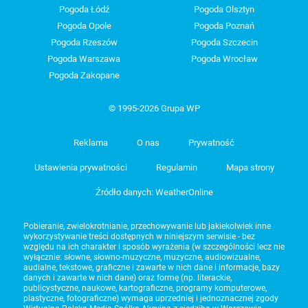
Pogoda Łódź
Pogoda Olsztyn
Pogoda Opole
Pogoda Poznań
Pogoda Rzeszów
Pogoda Szczecin
Pogoda Warszawa
Pogoda Wrocław
Pogoda Zakopane
© 1995-2026 Grupa WP
Reklama
O nas
Prywatność
Ustawienia prywatności
Regulamin
Mapa strony
Źródło danych: WeatherOnline
Pobieranie, zwielokrotnianie, przechowywanie lub jakiekolwiek inne
wykorzystywanie treści dostępnych w niniejszym serwisie - bez
względu na ich charakter i sposób wyrażenia (w szczególności lecz nie
wyłącznie: słowne, słowno-muzyczne, muzyczne, audiowizualne,
audialne, tekstowe, graficzne i zawarte w nich dane i informacje, bazy
danych i zawarte w nich dane) oraz formę (np. literackie,
publicystyczne, naukowe, kartograficzne, programy komputerowe,
plastyczne, fotograficzne) wymaga uprzedniej i jednoznacznej zgody