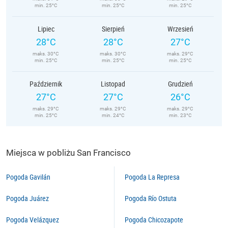
min. 25°C
min. 25°C
min. 25°C
Lipiec
Sierpień
Wrzesień
28°C
28°C
27°C
maks. 30°C
maks. 30°C
maks. 29°C
min. 25°C
min. 25°C
min. 25°C
Październik
Listopad
Grudzień
27°C
27°C
26°C
maks. 29°C
maks. 29°C
maks. 29°C
min. 25°C
min. 24°C
min. 23°C
Miejsca w pobliżu San Francisco
Pogoda Gavilán
Pogoda La Represa
Pogoda Juárez
Pogoda Río Ostuta
Pogoda Velázquez
Pogoda Chicozapote