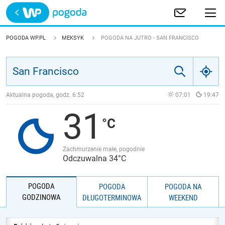
Trwa ładowanie
POLSKA
POGODA WP.PL
MEKSYK
POGODA NA JUTRO - SAN FRANCISCO
EUROPA
ŚWIAT
Aktualna pogoda, godz.
6:52
07:01
19:47
31
JAKOŚĆ POWIETRZA
Zachmurzenie małe, pogodnie
Odczuwalna 34°C
POGODA
POGODA
POGODA NA
GODZINOWA
DŁUGOTERMINOWA
WEEKEND