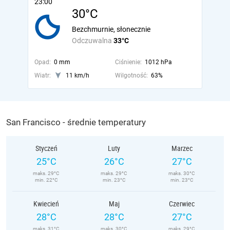
23:00
30°C
Bezchmurnie, słonecznie
Odczuwalna
33°C
Opad:
0 mm
Ciśnienie:
1012 hPa
Wiatr:
11 km/h
Wilgotność:
63%
San Francisco - średnie temperatury
Styczeń
Luty
Marzec
25°C
26°C
27°C
maks. 29°C
maks. 29°C
maks. 30°C
min. 22°C
min. 23°C
min. 23°C
Kwiecień
Maj
Czerwiec
28°C
28°C
27°C
maks. 31°C
maks. 30°C
maks. 29°C