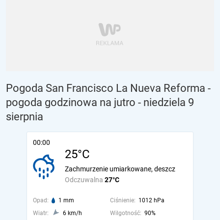
Pogoda San Francisco La Nueva Reforma -
pogoda godzinowa na jutro
- niedziela 9
sierpnia
00:00
25°C
Zachmurzenie umiarkowane, deszcz
Odczuwalna
27°C
Opad:
1 mm
Ciśnienie:
1012 hPa
Wiatr:
6 km/h
Wilgotność:
90%