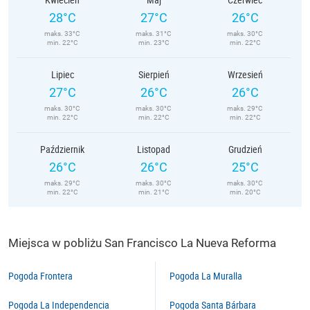
28°C
27°C
26°C
maks. 33°C
maks. 31°C
maks. 30°C
min. 22°C
min. 23°C
min. 22°C
Lipiec
Sierpień
Wrzesień
27°C
26°C
26°C
maks. 30°C
maks. 30°C
maks. 29°C
min. 22°C
min. 22°C
min. 22°C
Październik
Listopad
Grudzień
26°C
26°C
25°C
maks. 29°C
maks. 30°C
maks. 30°C
min. 22°C
min. 21°C
min. 20°C
Miejsca w pobliżu San Francisco La Nueva Reforma
Pogoda Frontera
Pogoda La Muralla
Pogoda La Independencia
Pogoda Santa Bárbara