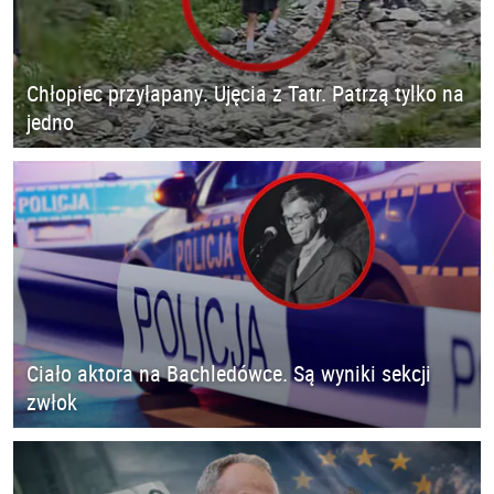
Chłopiec przyłapany. Ujęcia z Tatr. Patrzą tylko na
jedno
Ciało aktora na Bachledówce. Są wyniki sekcji
zwłok