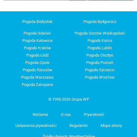
Pogoda Białystok
Pogoda Bydgoszcz
Pogoda Gdańsk
Pogoda Gorzów Wielkopolski
Pogoda Katowice
Pogoda Kielce
Pogoda Kraków
Pogoda Lublin
Pogoda Łódź
Pogoda Olsztyn
Pogoda Opole
Pogoda Poznań
Pogoda Rzeszów
Pogoda Szczecin
Pogoda Warszawa
Pogoda Wrocław
Pogoda Zakopane
© 1995-2026 Grupa WP
Reklama
O nas
Prywatność
Ustawienia prywatności
Regulamin
Mapa strony
Źródło danych: WeatherOnline