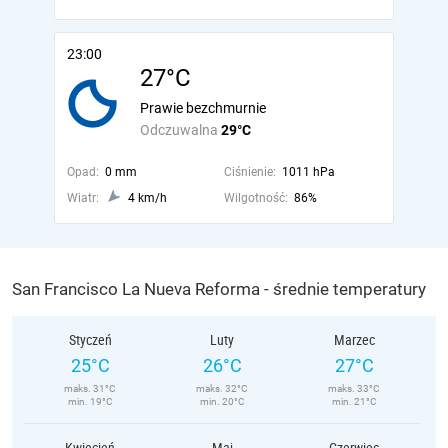
23:00
27°C
Prawie bezchmurnie
Odczuwalna
29°C
Opad:
0 mm
Ciśnienie:
1011 hPa
Wiatr:
4 km/h
Wilgotność:
86%
San Francisco La Nueva Reforma - średnie temperatury
Styczeń
Luty
Marzec
25°C
26°C
27°C
maks. 31°C
maks. 32°C
maks. 33°C
min. 19°C
min. 20°C
min. 21°C
Kwiecień
Maj
Czerwiec