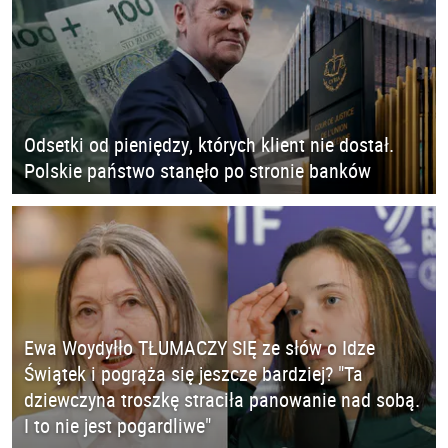
Odsetki od pieniędzy, których klient nie dostał.
Polskie państwo stanęło po stronie banków
Ewa Woydyłło TŁUMACZY SIĘ ze słów o Idze
Świątek i pogrąża się jeszcze bardziej? "Ta
dziewczyna troszkę straciła panowanie nad sobą.
I to nie jest pogardliwe"