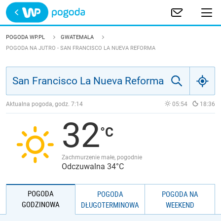
Trwa ładowanie
POLSKA
POGODA WP.PL
GWATEMALA
POGODA NA JUTRO - SAN FRANCISCO LA NUEVA REFORMA
EUROPA
ŚWIAT
Aktualna pogoda, godz.
7:14
05:54
18:36
JAKOŚĆ POWIETRZA
32
Zachmurzenie małe, pogodnie
Odczuwalna 34°C
POGODA
POGODA
POGODA NA
GODZINOWA
DŁUGOTERMINOWA
WEEKEND