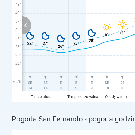
43°
40°
37°
34°
31°
28°
25°
22°
km/h
Temperatura
Temp. odczuwalna
Opady w mm:
Pogoda San Fernando - pogoda godzin