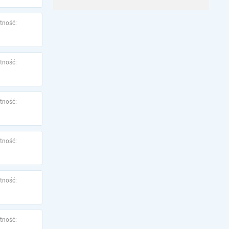
tność:
tność:
tność:
tność:
tność:
tność: