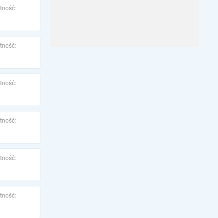
tność:
tność:
tność:
tność:
tność:
tność: