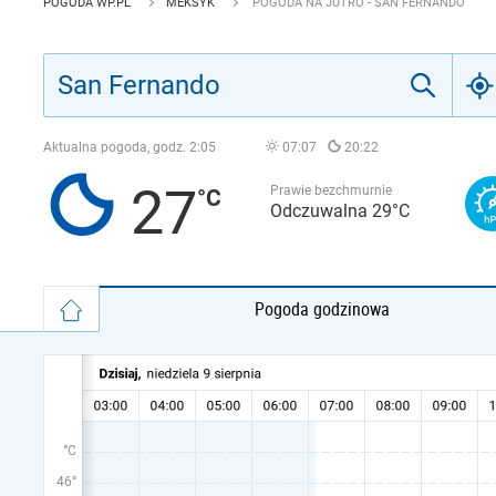
POGODA WP.PL
MEKSYK
POGODA NA JUTRO - SAN FERNANDO
Aktualna pogoda, godz.
2:05
07:07
20:22
27
Prawie bezchmurnie
Odczuwalna 29°C
Pogoda godzinowa
°C
46°