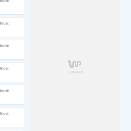
tność:
tność:
tność:
tność:
tność:
tność: