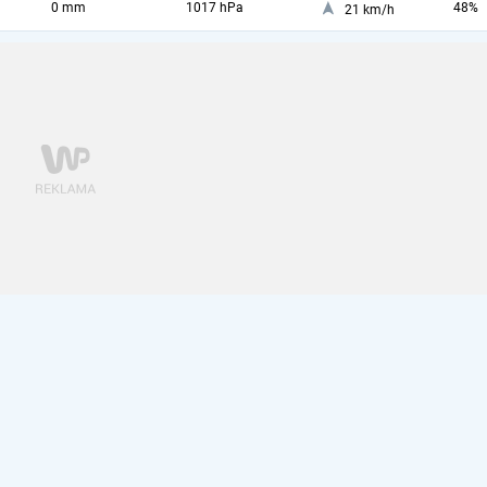
0 mm
1017 hPa
48%
21 km/h