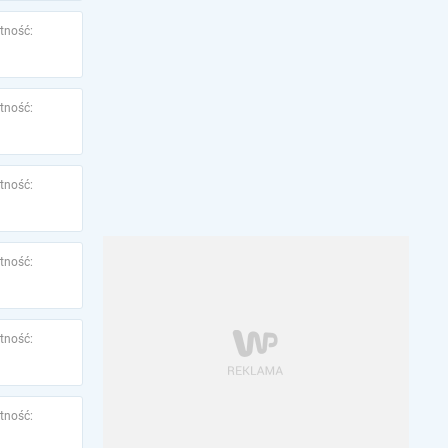
tność:
tność:
tność:
tność:
tność:
tność: