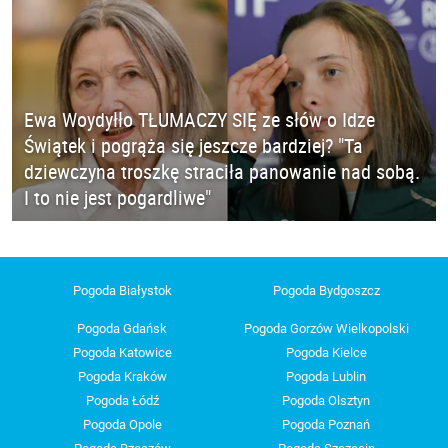
Ewa Woydyłło TŁUMACZY SIĘ ze słów o Idze
Świątek i pogrąża się jeszcze bardziej? "Ta
dziewczyna troszkę straciła panowanie nad sobą.
I to nie jest pogardliwe"
Pogoda Białystok
Pogoda Bydgoszcz
Pogoda Gdańsk
Pogoda Gorzów Wielkopolski
Pogoda Katowice
Pogoda Kielce
Pogoda Kraków
Pogoda Lublin
Pogoda Łódź
Pogoda Olsztyn
Pogoda Opole
Pogoda Poznań