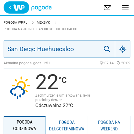
Trwa ładowanie
POLSKA
POGODA WP.PL
MEKSYK
POGODA NA JUTRO - SAN DIEGO HUEHUECALCO
EUROPA
ŚWIAT
Aktualna pogoda, godz.
1:51
07:14
20:09
JAKOŚĆ POWIETRZA
22
Zachmurzenie umiarkowane, lekki
przelotny deszcz
Odczuwalna 22°C
POGODA
POGODA
POGODA NA
GODZINOWA
DŁUGOTERMINOWA
WEEKEND