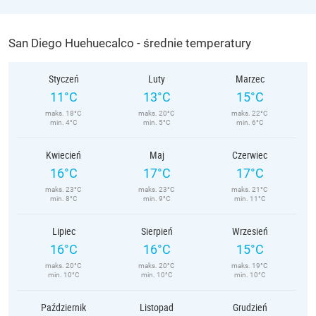
San Diego Huehuecalco - średnie temperatury
Styczeń
Luty
Marzec
11°C
13°C
15°C
maks. 18°C
maks. 20°C
maks. 22°C
min. 4°C
min. 5°C
min. 6°C
Kwiecień
Maj
Czerwiec
16°C
17°C
17°C
maks. 23°C
maks. 23°C
maks. 21°C
min. 8°C
min. 9°C
min. 11°C
Lipiec
Sierpień
Wrzesień
16°C
16°C
15°C
maks. 20°C
maks. 20°C
maks. 19°C
min. 10°C
min. 10°C
min. 10°C
Październik
Listopad
Grudzień