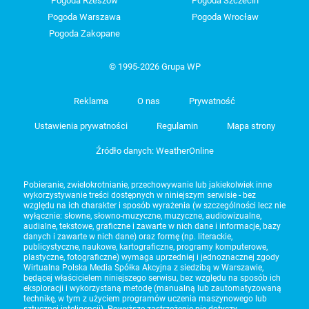
Pogoda Rzeszów
Pogoda Szczecin
Pogoda Warszawa
Pogoda Wrocław
Pogoda Zakopane
© 1995-2026 Grupa WP
Reklama
O nas
Prywatność
Ustawienia prywatności
Regulamin
Mapa strony
Źródło danych: WeatherOnline
Pobieranie, zwielokrotnianie, przechowywanie lub jakiekolwiek inne
wykorzystywanie treści dostępnych w niniejszym serwisie - bez
względu na ich charakter i sposób wyrażenia (w szczególności lecz nie
wyłącznie: słowne, słowno-muzyczne, muzyczne, audiowizualne,
audialne, tekstowe, graficzne i zawarte w nich dane i informacje, bazy
danych i zawarte w nich dane) oraz formę (np. literackie,
publicystyczne, naukowe, kartograficzne, programy komputerowe,
plastyczne, fotograficzne) wymaga uprzedniej i jednoznacznej zgody
Wirtualna Polska Media Spółka Akcyjna z siedzibą w Warszawie,
będącej właścicielem niniejszego serwisu, bez względu na sposób ich
eksploracji i wykorzystaną metodę (manualną lub zautomatyzowaną
technikę, w tym z użyciem programów uczenia maszynowego lub
sztucznej inteligencji). Powyższe zastrzeżenie nie dotyczy