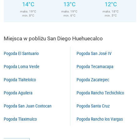
14°C
13°C
12°C
maks. 19°C
maks. 19°C
maks. 18°C
min. 8°C
min. 6°C
min. 5°C
Miejsca w pobliżu San Diego Huehuecalco
Pogoda El Santuario
Pogoda San José IV
Pogoda Loma Verde
Pogoda Tecamacapa
Pogoda Tlaltelolco
Pogoda Zacatepec
Pogoda Aguilera
Pogoda Rancho Techichilco
Pogoda San Juan Coxtocan
Pogoda Santa Cruz
Pogoda Tlaximulco
Pogoda Rancho los Vargas