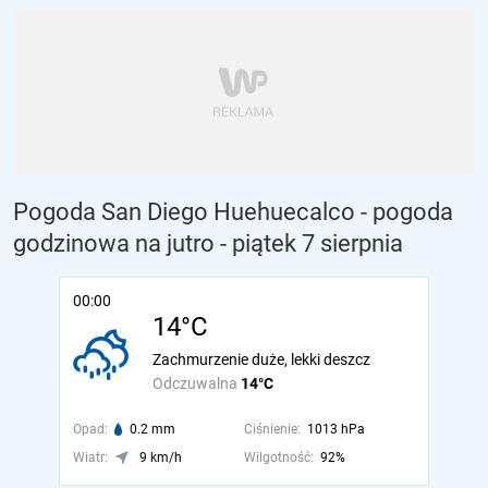
Pogoda San Diego Huehuecalco - pogoda
godzinowa na jutro
- piątek 7 sierpnia
00:00
14°C
Zachmurzenie duże, lekki deszcz
Odczuwalna
14°C
Opad:
0.2 mm
Ciśnienie:
1013 hPa
Wiatr:
9 km/h
Wilgotność:
92%