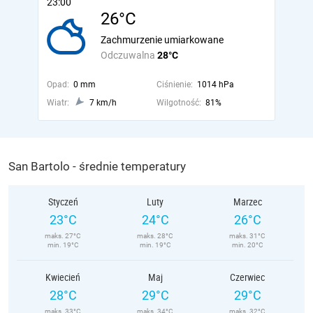
23:00
26°C
Zachmurzenie umiarkowane
Odczuwalna
28°C
Opad:
0 mm
Ciśnienie:
1014 hPa
Wiatr:
7 km/h
Wilgotność:
81%
San Bartolo - średnie temperatury
Styczeń
Luty
Marzec
23°C
24°C
26°C
maks. 27°C
maks. 28°C
maks. 31°C
min. 19°C
min. 19°C
min. 20°C
Kwiecień
Maj
Czerwiec
28°C
29°C
29°C
maks. 33°C
maks. 34°C
maks. 32°C