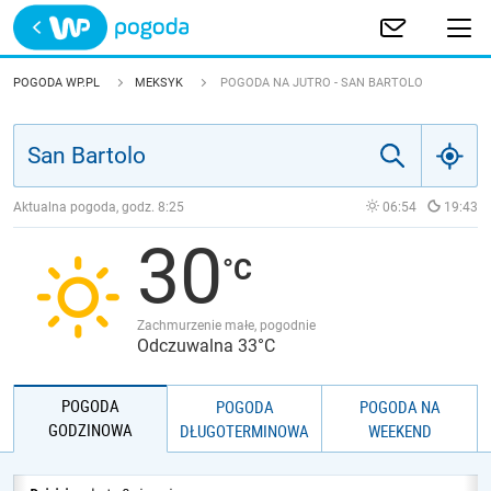
Trwa ładowanie
POLSKA
POGODA WP.PL
MEKSYK
POGODA NA JUTRO - SAN BARTOLO
EUROPA
ŚWIAT
Aktualna pogoda, godz.
8:25
06:54
19:43
30
JAKOŚĆ POWIETRZA
Zachmurzenie małe, pogodnie
Odczuwalna 33°C
POGODA
POGODA
POGODA NA
GODZINOWA
DŁUGOTERMINOWA
WEEKEND