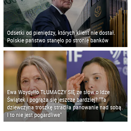
Odsetki od pieniędzy, których klient nie dostał.
Polskie państwo stanęło po stronie banków
Ewa Woydyłło TŁUMACZY SIĘ ze słów o Idze
Świątek i pogrąża się jeszcze bardziej? "Ta
dziewczyna troszkę straciła panowanie nad sobą.
I to nie jest pogardliwe"