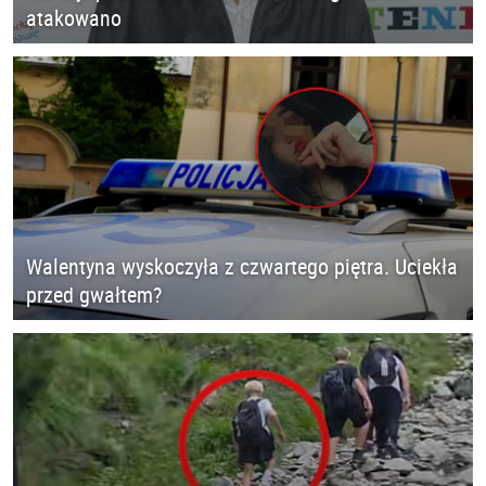
atakowano
Walentyna wyskoczyła z czwartego piętra. Uciekła
przed gwałtem?