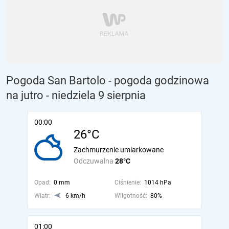
Pogoda San Bartolo - pogoda godzinowa
na jutro
- niedziela 9 sierpnia
00:00
26°C
Zachmurzenie umiarkowane
Odczuwalna
28°C
Opad:
0 mm
Ciśnienie:
1014 hPa
Wiatr:
6 km/h
Wilgotność:
80%
01:00