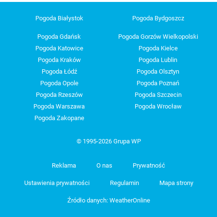
Pogoda Białystok
Pogoda Bydgoszcz
Pogoda Gdańsk
Pogoda Gorzów Wielkopolski
Pogoda Katowice
Pogoda Kielce
Pogoda Kraków
Pogoda Lublin
Pogoda Łódź
Pogoda Olsztyn
Pogoda Opole
Pogoda Poznań
Pogoda Rzeszów
Pogoda Szczecin
Pogoda Warszawa
Pogoda Wrocław
Pogoda Zakopane
© 1995-2026 Grupa WP
Reklama
O nas
Prywatność
Ustawienia prywatności
Regulamin
Mapa strony
Źródło danych: WeatherOnline