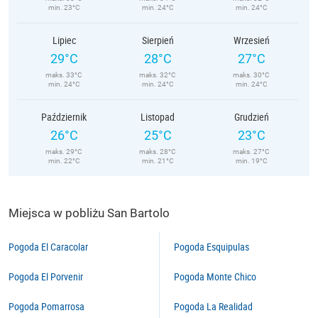
min. 23°C
min. 24°C
min. 24°C
Lipiec
Sierpień
Wrzesień
29°C
28°C
27°C
maks. 33°C
maks. 32°C
maks. 30°C
min. 24°C
min. 24°C
min. 24°C
Październik
Listopad
Grudzień
26°C
25°C
23°C
maks. 29°C
maks. 28°C
maks. 27°C
min. 22°C
min. 21°C
min. 19°C
Miejsca w pobliżu San Bartolo
Pogoda El Caracolar
Pogoda Esquipulas
Pogoda El Porvenir
Pogoda Monte Chico
Pogoda Pomarrosa
Pogoda La Realidad