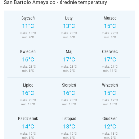
San Bartolo Ameyalco - średnie temperatury
Styczeń
Luty
Marzec
11°C
13°C
15°C
maks. 18°C
maks. 20°C
maks. 22°C
min. 4°C
min. 5°C
min. 6°C
Kwiecień
Maj
Czerwiec
16°C
17°C
17°C
maks. 23°C
maks. 23°C
maks. 21°C
min. 8°C
min. 9°C
min. 11°C
Lipiec
Sierpień
Wrzesień
16°C
16°C
15°C
maks. 20°C
maks. 20°C
maks. 19°C
min. 10°C
min. 10°C
min. 10°C
Październik
Listopad
Grudzień
14°C
13°C
12°C
maks. 19°C
maks. 19°C
maks. 18°C
min. 8°C
min. 6°C
min. 5°C