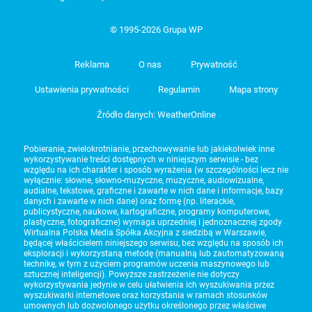
© 1995-2026 Grupa WP
Reklama
O nas
Prywatność
Ustawienia prywatności
Regulamin
Mapa strony
Źródło danych: WeatherOnline
Pobieranie, zwielokrotnianie, przechowywanie lub jakiekolwiek inne
wykorzystywanie treści dostępnych w niniejszym serwisie - bez
względu na ich charakter i sposób wyrażenia (w szczególności lecz nie
wyłącznie: słowne, słowno-muzyczne, muzyczne, audiowizualne,
audialne, tekstowe, graficzne i zawarte w nich dane i informacje, bazy
danych i zawarte w nich dane) oraz formę (np. literackie,
publicystyczne, naukowe, kartograficzne, programy komputerowe,
plastyczne, fotograficzne) wymaga uprzedniej i jednoznacznej zgody
Wirtualna Polska Media Spółka Akcyjna z siedzibą w Warszawie,
będącej właścicielem niniejszego serwisu, bez względu na sposób ich
eksploracji i wykorzystaną metodę (manualną lub zautomatyzowaną
technikę, w tym z użyciem programów uczenia maszynowego lub
sztucznej inteligencji). Powyższe zastrzeżenie nie dotyczy
wykorzystywania jedynie w celu ułatwienia ich wyszukiwania przez
wyszukiwarki internetowe oraz korzystania w ramach stosunków
umownych lub dozwolonego użytku określonego przez właściwe