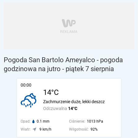
Pogoda San Bartolo Ameyalco - pogoda
godzinowa na jutro
- piątek 7 sierpnia
00:00
14°C
Zachmurzenie duże, lekki deszcz
Odczuwalna
14°C
Opad:
0.1 mm
Ciśnienie:
1013 hPa
Wiatr:
9 km/h
Wilgotność:
92%