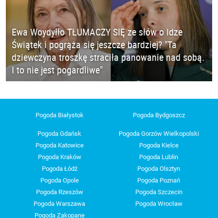
Ewa Woydyłło TŁUMACZY SIĘ ze słów o Idze
Świątek i pogrąża się jeszcze bardziej? "Ta
dziewczyna troszkę straciła panowanie nad sobą.
I to nie jest pogardliwe"
Pogoda Białystok
Pogoda Bydgoszcz
Pogoda Gdańsk
Pogoda Gorzów Wielkopolski
Pogoda Katowice
Pogoda Kielce
Pogoda Kraków
Pogoda Lublin
Pogoda Łódź
Pogoda Olsztyn
Pogoda Opole
Pogoda Poznań
Pogoda Rzeszów
Pogoda Szczecin
Pogoda Warszawa
Pogoda Wrocław
Pogoda Zakopane