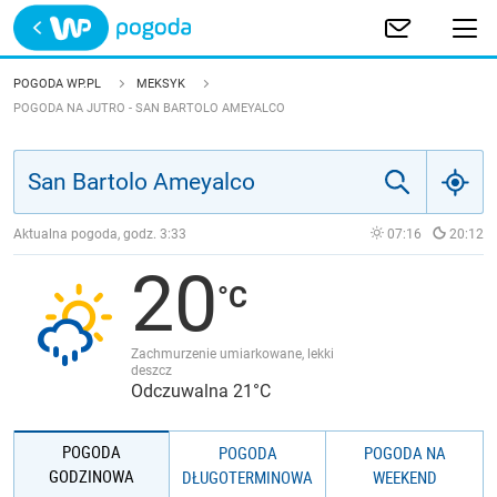
Trwa ładowanie
POLSKA
POGODA WP.PL
MEKSYK
POGODA NA JUTRO - SAN BARTOLO AMEYALCO
EUROPA
ŚWIAT
Aktualna pogoda, godz.
3:33
07:16
20:12
JAKOŚĆ POWIETRZA
20
Zachmurzenie umiarkowane, lekki
deszcz
Odczuwalna 21°C
POGODA
POGODA
POGODA NA
GODZINOWA
DŁUGOTERMINOWA
WEEKEND