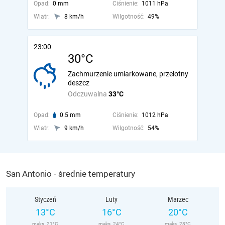
Opad:
0 mm
Ciśnienie:
1011 hPa
Wiatr:
8 km/h
Wilgotność:
49%
23:00
30°C
Zachmurzenie umiarkowane, przelotny
deszcz
Odczuwalna
33°C
Opad:
0.5 mm
Ciśnienie:
1012 hPa
Wiatr:
9 km/h
Wilgotność:
54%
San Antonio - średnie temperatury
Styczeń
Luty
Marzec
13°C
16°C
20°C
maks. 21°C
maks. 24°C
maks. 28°C