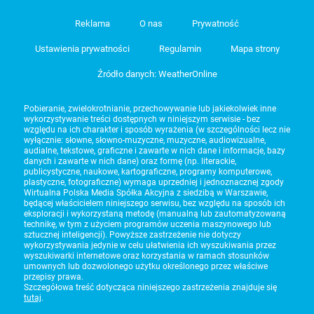
Reklama
O nas
Prywatność
Ustawienia prywatności
Regulamin
Mapa strony
Źródło danych: WeatherOnline
Pobieranie, zwielokrotnianie, przechowywanie lub jakiekolwiek inne
wykorzystywanie treści dostępnych w niniejszym serwisie - bez
względu na ich charakter i sposób wyrażenia (w szczególności lecz nie
wyłącznie: słowne, słowno-muzyczne, muzyczne, audiowizualne,
audialne, tekstowe, graficzne i zawarte w nich dane i informacje, bazy
danych i zawarte w nich dane) oraz formę (np. literackie,
publicystyczne, naukowe, kartograficzne, programy komputerowe,
plastyczne, fotograficzne) wymaga uprzedniej i jednoznacznej zgody
Wirtualna Polska Media Spółka Akcyjna z siedzibą w Warszawie,
będącej właścicielem niniejszego serwisu, bez względu na sposób ich
eksploracji i wykorzystaną metodę (manualną lub zautomatyzowaną
technikę, w tym z użyciem programów uczenia maszynowego lub
sztucznej inteligencji). Powyższe zastrzeżenie nie dotyczy
wykorzystywania jedynie w celu ułatwienia ich wyszukiwania przez
wyszukiwarki internetowe oraz korzystania w ramach stosunków
umownych lub dozwolonego użytku określonego przez właściwe
przepisy prawa.
Szczegółowa treść dotycząca niniejszego zastrzeżenia znajduje się
tutaj
.