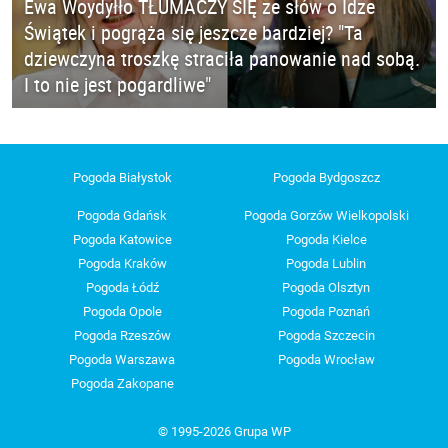
Ewa Woydyłło TŁUMACZY SIĘ ze słów o Idze
Świątek i pogrąża się jeszcze bardziej? "Ta
dziewczyna troszkę straciła panowanie nad sobą.
I to nie jest pogardliwe"
Pogoda Białystok
Pogoda Bydgoszcz
Pogoda Gdańsk
Pogoda Gorzów Wielkopolski
Pogoda Katowice
Pogoda Kielce
Pogoda Kraków
Pogoda Lublin
Pogoda Łódź
Pogoda Olsztyn
Pogoda Opole
Pogoda Poznań
Pogoda Rzeszów
Pogoda Szczecin
Pogoda Warszawa
Pogoda Wrocław
Pogoda Zakopane
© 1995-2026 Grupa WP