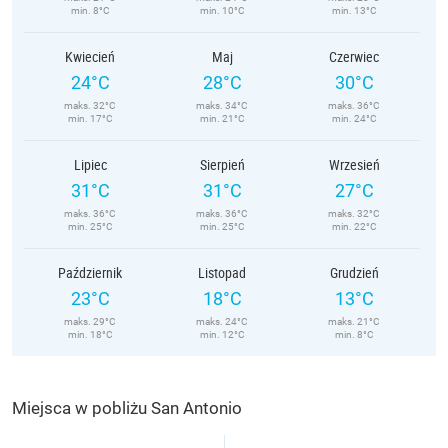
min. 8°C
min. 10°C
min. 13°C
Kwiecień
Maj
Czerwiec
24°C
28°C
30°C
maks. 32°C
maks. 34°C
maks. 36°C
min. 17°C
min. 21°C
min. 24°C
Lipiec
Sierpień
Wrzesień
31°C
31°C
27°C
maks. 36°C
maks. 36°C
maks. 32°C
min. 25°C
min. 25°C
min. 22°C
Październik
Listopad
Grudzień
23°C
18°C
13°C
maks. 29°C
maks. 24°C
maks. 21°C
min. 18°C
min. 12°C
min. 8°C
Miejsca w pobliżu San Antonio