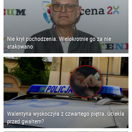
Nie krył pochodzenia. Wielokrotnie go za nie
atakowano
Walentyna wyskoczyła z czwartego piętra. Uciekła
przed gwałtem?