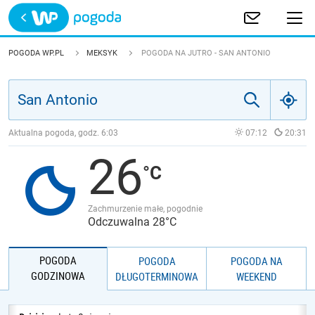
Trwa ładowanie
POLSKA
POGODA WP.PL
MEKSYK
POGODA NA JUTRO - SAN ANTONIO
EUROPA
ŚWIAT
Aktualna pogoda, godz.
6:03
07:12
20:31
26
JAKOŚĆ POWIETRZA
Zachmurzenie małe, pogodnie
Odczuwalna 28°C
POGODA
POGODA
POGODA NA
GODZINOWA
DŁUGOTERMINOWA
WEEKEND