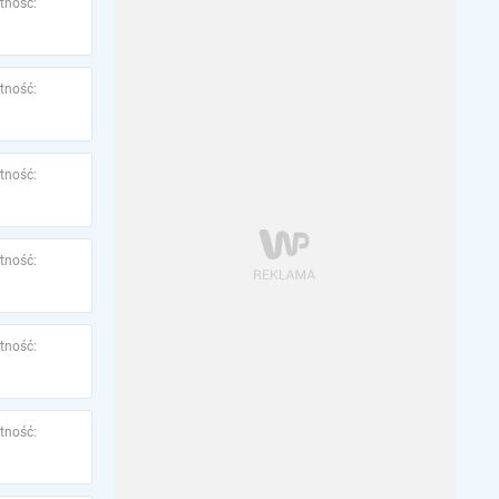
tność:
tność:
tność:
tność:
tność:
tność: