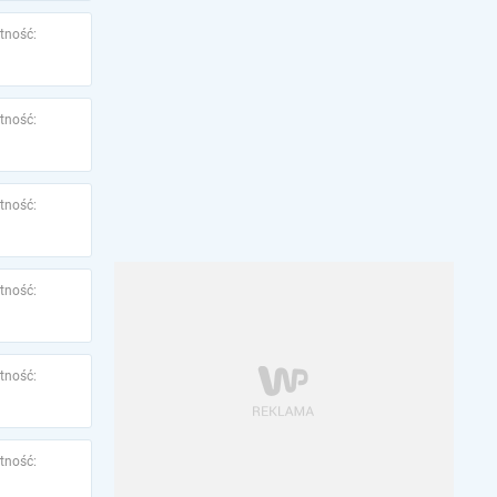
tność:
tność:
tność:
tność:
tność:
tność: