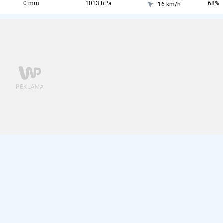
0 mm
1013 hPa
68%
16 km/h