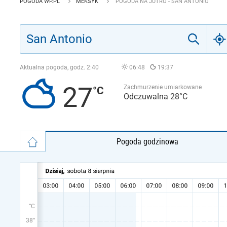
POGODA WP.PL
MEKSYK
POGODA NA JUTRO - SAN ANTONIO
Aktualna pogoda, godz.
2:40
06:48
19:37
27
Zachmurzenie umiarkowane
Odczuwalna 28°C
Pogoda godzinowa
°C
38°