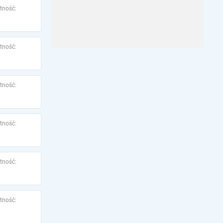
tność:
tność:
tność:
tność:
tność:
tność: