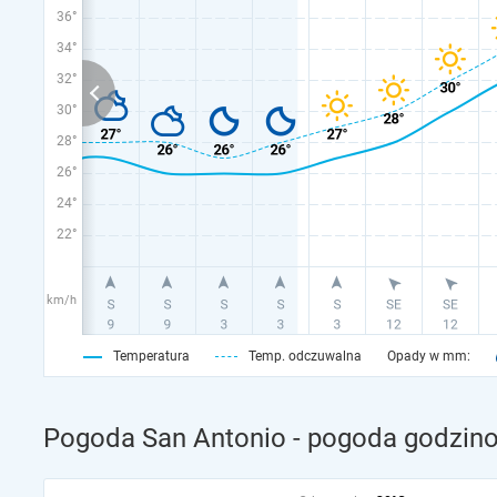
36°
34°
32°
30°
28°
26°
24°
22°
km/h
Temperatura
Temp. odczuwalna
Opady w mm:
Pogoda San Antonio - pogoda godzino