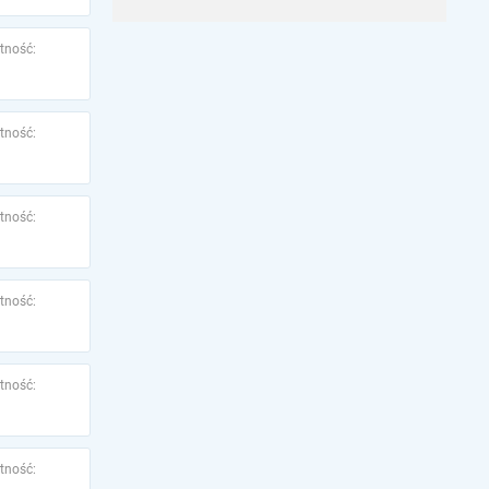
tność:
tność:
tność:
tność:
tność:
tność: