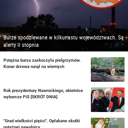
Burze spodziewane w kilkunastu województwach. Są
alerty II stopnia
Potężna burza zaskoczyła pielgrzymów.
Konar drzewa runął na wiernych
Rok prezydentury Nawrockiego, obietnice
wyborcze PiS [SKRÓT DNIA]
"Grad wielkości pięści". Opłakane skutki
potężnej nawałnicy