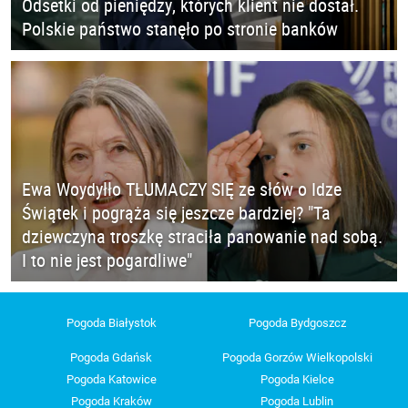
Odsetki od pieniędzy, których klient nie dostał.
Polskie państwo stanęło po stronie banków
Ewa Woydyłło TŁUMACZY SIĘ ze słów o Idze
Świątek i pogrąża się jeszcze bardziej? "Ta
dziewczyna troszkę straciła panowanie nad sobą.
I to nie jest pogardliwe"
Pogoda Białystok
Pogoda Bydgoszcz
Pogoda Gdańsk
Pogoda Gorzów Wielkopolski
Pogoda Katowice
Pogoda Kielce
Pogoda Kraków
Pogoda Lublin