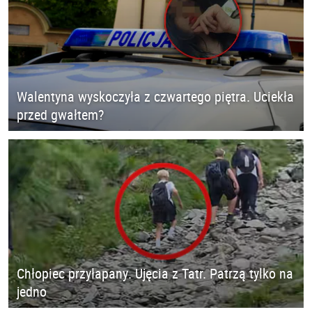
Walentyna wyskoczyła z czwartego piętra. Uciekła
przed gwałtem?
Chłopiec przyłapany. Ujęcia z Tatr. Patrzą tylko na
jedno