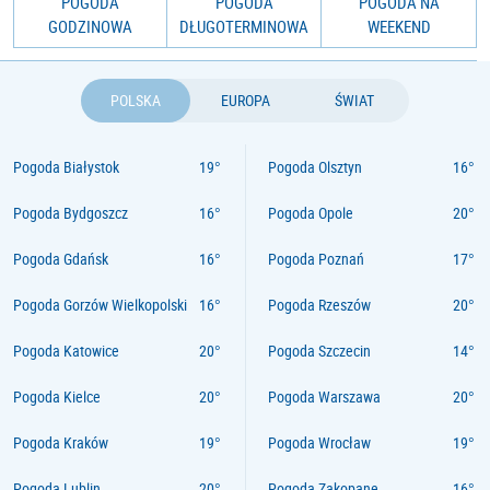
POGODA
POGODA
POGODA NA
GODZINOWA
DŁUGOTERMINOWA
WEEKEND
POLSKA
EUROPA
ŚWIAT
Pogoda Białystok
Pogoda Olsztyn
Pogoda Bydgoszcz
Pogoda Opole
Pogoda Gdańsk
Pogoda Poznań
Pogoda Gorzów Wielkopolski
Pogoda Rzeszów
Pogoda Katowice
Pogoda Szczecin
Pogoda Kielce
Pogoda Warszawa
Pogoda Kraków
Pogoda Wrocław
Pogoda Lublin
Pogoda Zakopane