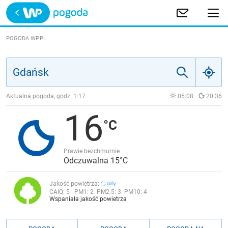
Trwa ładowanie
POLSKA
POGODA WP.PL
EUROPA
ŚWIAT
Aktualna pogoda, godz.
1:17
05:08
20:36
16
JAKOŚĆ POWIETRZA
Prawie bezchmurnie
Odczuwalna 15°C
Jakość powietrza:
CAIQ:
5
PM1:
2
PM2.5:
3
PM10:
4
Wspaniała jakość powietrza