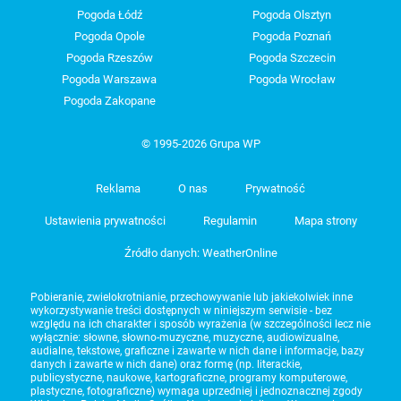
Pogoda Łódź
Pogoda Olsztyn
Pogoda Opole
Pogoda Poznań
Pogoda Rzeszów
Pogoda Szczecin
Pogoda Warszawa
Pogoda Wrocław
Pogoda Zakopane
© 1995-2026 Grupa WP
Reklama
O nas
Prywatność
Ustawienia prywatności
Regulamin
Mapa strony
Źródło danych: WeatherOnline
Pobieranie, zwielokrotnianie, przechowywanie lub jakiekolwiek inne
wykorzystywanie treści dostępnych w niniejszym serwisie - bez
względu na ich charakter i sposób wyrażenia (w szczególności lecz nie
wyłącznie: słowne, słowno-muzyczne, muzyczne, audiowizualne,
audialne, tekstowe, graficzne i zawarte w nich dane i informacje, bazy
danych i zawarte w nich dane) oraz formę (np. literackie,
publicystyczne, naukowe, kartograficzne, programy komputerowe,
plastyczne, fotograficzne) wymaga uprzedniej i jednoznacznej zgody