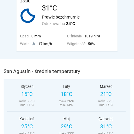
23:00
31°C
Prawie bezchmurnie
Odczuwalna
34°C
Opad:
0 mm
Ciśnienie:
1019 hPa
Wiatr:
17 km/h
Wilgotność:
58%
San Agustín - średnie temperatury
Styczeń
Luty
Marzec
15°C
18°C
21°C
maks. 22°C
maks. 25°C
maks. 29°C
min. 11°C
min. 13°C
min. 16°C
Kwiecień
Maj
Czerwiec
25°C
29°C
31°C
maks. 32°C
maks. 35°C
maks. 37°C