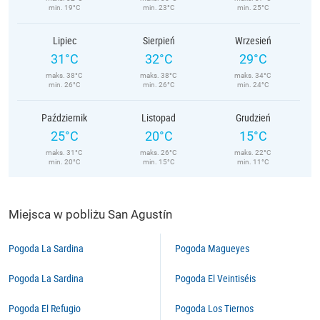
min. 19°C
min. 23°C
min. 25°C
Lipiec
Sierpień
Wrzesień
31°C
32°C
29°C
maks. 38°C
maks. 38°C
maks. 34°C
min. 26°C
min. 26°C
min. 24°C
Październik
Listopad
Grudzień
25°C
20°C
15°C
maks. 31°C
maks. 26°C
maks. 22°C
min. 20°C
min. 15°C
min. 11°C
Miejsca w pobliżu San Agustín
Pogoda La Sardina
Pogoda Magueyes
Pogoda La Sardina
Pogoda El Veintiséis
Pogoda El Refugio
Pogoda Los Tiernos