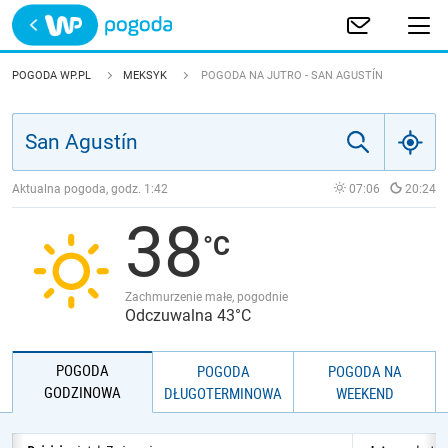
Trwa ładowanie
POLSKA
POGODA WP.PL
MEKSYK
POGODA NA JUTRO - SAN AGUSTÍN
EUROPA
ŚWIAT
Aktualna pogoda, godz.
1:42
07:06
20:24
38
JAKOŚĆ POWIETRZA
Zachmurzenie małe, pogodnie
Odczuwalna 43°C
POGODA
POGODA
POGODA NA
GODZINOWA
DŁUGOTERMINOWA
WEEKEND