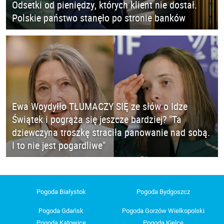
Odsetki od pieniędzy, których klient nie dostał.
Polskie państwo stanęło po stronie banków
Ewa Woydyłło TŁUMACZY SIĘ ze słów o Idze
Świątek i pogrąża się jeszcze bardziej? "Ta
dziewczyna troszkę straciła panowanie nad sobą.
I to nie jest pogardliwe"
Pogoda Białystok
Pogoda Bydgoszcz
Pogoda Gdańsk
Pogoda Gorzów Wielkopolski
Pogoda Katowice
Pogoda Kielce