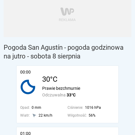
Pogoda San Agustín - pogoda godzinowa
na jutro
- sobota 8 sierpnia
00:00
30°C
Prawie bezchmurnie
Odczuwalna
33°C
Opad:
0 mm
Ciśnienie:
1016 hPa
Wiatr:
22 km/h
Wilgotność:
56%
01:00