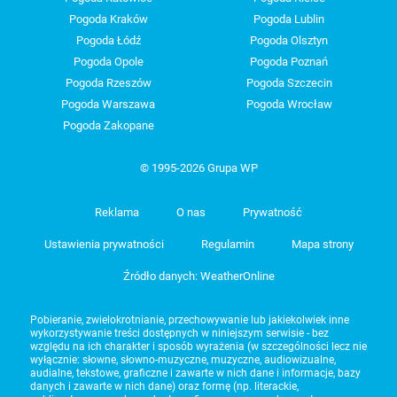
Pogoda Kraków
Pogoda Lublin
Pogoda Łódź
Pogoda Olsztyn
Pogoda Opole
Pogoda Poznań
Pogoda Rzeszów
Pogoda Szczecin
Pogoda Warszawa
Pogoda Wrocław
Pogoda Zakopane
© 1995-2026 Grupa WP
Reklama
O nas
Prywatność
Ustawienia prywatności
Regulamin
Mapa strony
Źródło danych: WeatherOnline
Pobieranie, zwielokrotnianie, przechowywanie lub jakiekolwiek inne
wykorzystywanie treści dostępnych w niniejszym serwisie - bez
względu na ich charakter i sposób wyrażenia (w szczególności lecz nie
wyłącznie: słowne, słowno-muzyczne, muzyczne, audiowizualne,
audialne, tekstowe, graficzne i zawarte w nich dane i informacje, bazy
danych i zawarte w nich dane) oraz formę (np. literackie,