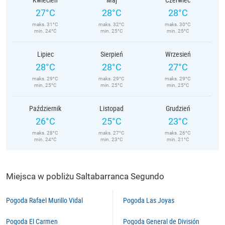
27°C
28°C
28°C
maks. 31°C
maks. 32°C
maks. 30°C
min. 24°C
min. 25°C
min. 25°C
Lipiec
Sierpień
Wrzesień
28°C
28°C
27°C
maks. 29°C
maks. 29°C
maks. 29°C
min. 25°C
min. 25°C
min. 25°C
Październik
Listopad
Grudzień
26°C
25°C
23°C
maks. 28°C
maks. 27°C
maks. 26°C
min. 24°C
min. 23°C
min. 21°C
Miejsca w pobliżu Saltabarranca Segundo
Pogoda Rafael Murillo Vidal
Pogoda Las Joyas
Pogoda El Carmen
Pogoda General de División