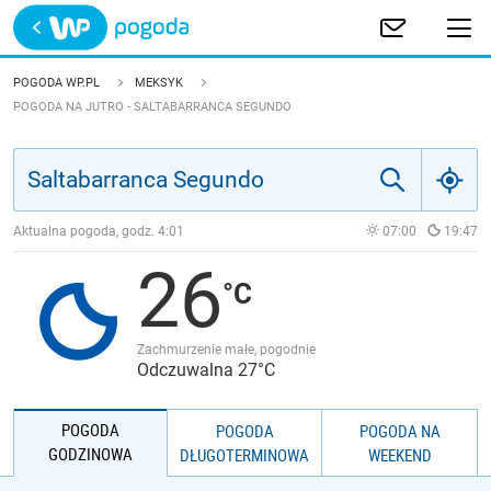
Trwa ładowanie
POLSKA
POGODA WP.PL
MEKSYK
POGODA NA JUTRO - SALTABARRANCA SEGUNDO
EUROPA
ŚWIAT
Aktualna pogoda, godz.
4:01
07:00
19:47
JAKOŚĆ POWIETRZA
26
Zachmurzenie małe, pogodnie
Odczuwalna 27°C
POGODA
POGODA
POGODA NA
GODZINOWA
DŁUGOTERMINOWA
WEEKEND