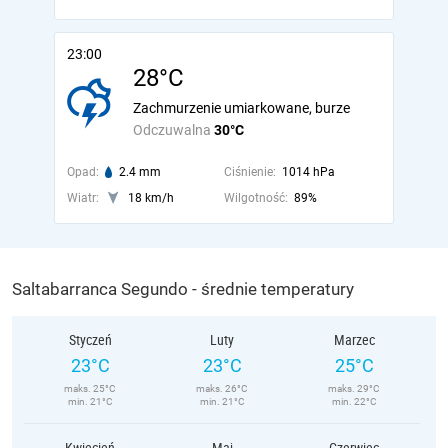
23:00
28°C
Zachmurzenie umiarkowane, burze
Odczuwalna
30°C
Opad:
2.4 mm
Ciśnienie:
1014 hPa
Wiatr:
18 km/h
Wilgotność:
89%
Saltabarranca Segundo - średnie temperatury
Styczeń
Luty
Marzec
23°C
23°C
25°C
maks. 25°C
maks. 26°C
maks. 29°C
min. 21°C
min. 21°C
min. 22°C
Kwiecień
Maj
Czerwiec