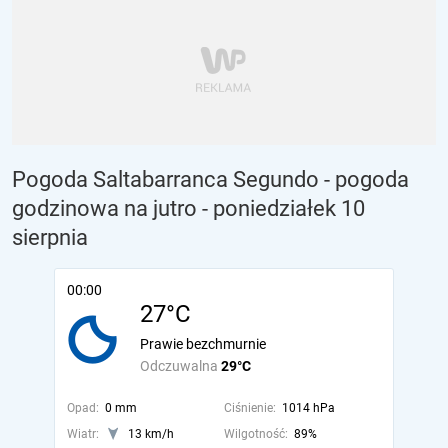
Pogoda Saltabarranca Segundo - pogoda
godzinowa na jutro
- poniedziałek 10
sierpnia
00:00
27°C
Prawie bezchmurnie
Odczuwalna
29°C
Opad:
0 mm
Ciśnienie:
1014 hPa
Wiatr:
13 km/h
Wilgotność:
89%