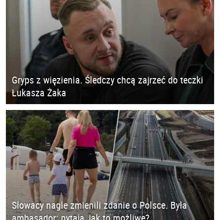
Gryps z więzienia. Śledczy chcą zajrzeć do teczki
Łukasza Żaka
Słowacy nagle zmienili zdanie o Polsce. Była
ambasador: pytają, jak to możliwe?