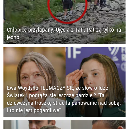
Chłopiec przyłapany. Ujęcia z Tatr. Patrzą tylko na
jedno
Ewa Woydyłło TŁUMACZY SIĘ ze słów o Idze
Świątek i pogrąża się jeszcze bardziej? "Ta
dziewczyna troszkę straciła panowanie nad sobą.
I to nie jest pogardliwe"