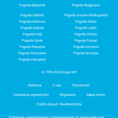
Pogoda Białystok
Pogoda Bydgoszcz
Pogoda Gdańsk
Pogoda Gorzów Wielkopolski
Pogoda Katowice
Pogoda Kielce
Pogoda Kraków
Pogoda Lublin
Pogoda Łódź
Pogoda Olsztyn
Pogoda Opole
Pogoda Poznań
Pogoda Rzeszów
Pogoda Szczecin
Pogoda Warszawa
Pogoda Wrocław
Pogoda Zakopane
© 1995-2026 Grupa WP
Reklama
O nas
Prywatność
Ustawienia prywatności
Regulamin
Mapa strony
Źródło danych: WeatherOnline
Pobieranie, zwielokrotnianie, przechowywanie lub jakiekolwiek inne