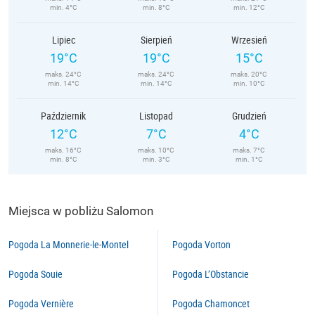
min. 4°C
min. 8°C
min. 12°C
Lipiec
Sierpień
Wrzesień
19°C
19°C
15°C
maks. 24°C
maks. 24°C
maks. 20°C
min. 14°C
min. 14°C
min. 10°C
Październik
Listopad
Grudzień
12°C
7°C
4°C
maks. 16°C
maks. 10°C
maks. 7°C
min. 8°C
min. 3°C
min. 1°C
Miejsca w pobliżu Salomon
Pogoda La Monnerie-le-Montel
Pogoda Vorton
Pogoda Souie
Pogoda L’Obstancie
Pogoda Vernière
Pogoda Chamoncet