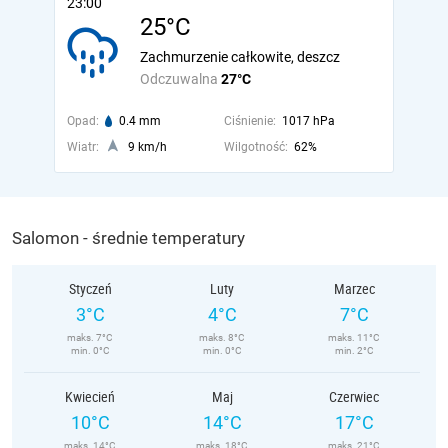
23:00
25°C
Zachmurzenie całkowite, deszcz
Odczuwalna
27°C
Opad:
0.4 mm
Ciśnienie:
1017 hPa
Wiatr:
9 km/h
Wilgotność:
62%
Salomon - średnie temperatury
Styczeń
Luty
Marzec
3°C
4°C
7°C
maks. 7°C
maks. 8°C
maks. 11°C
min. 0°C
min. 0°C
min. 2°C
Kwiecień
Maj
Czerwiec
10°C
14°C
17°C
maks. 14°C
maks. 18°C
maks. 21°C