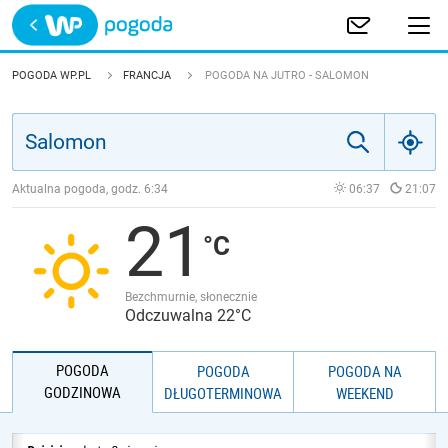
Trwa ładowanie
POLSKA
POGODA WP.PL
FRANCJA
POGODA NA JUTRO - SALOMON
EUROPA
ŚWIAT
Aktualna pogoda, godz.
6:34
06:37
21:07
21
JAKOŚĆ POWIETRZA
Bezchmurnie, słonecznie
Odczuwalna 22°C
POGODA
POGODA
POGODA NA
GODZINOWA
DŁUGOTERMINOWA
WEEKEND