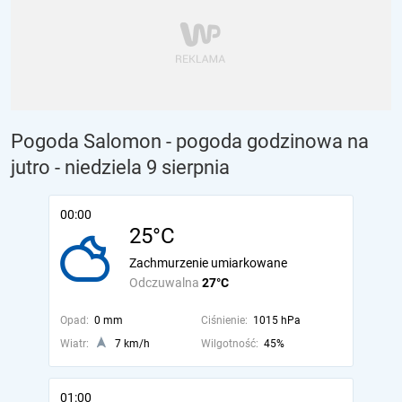
Pogoda Salomon - pogoda godzinowa na
jutro
- niedziela 9 sierpnia
00:00
25°C
Zachmurzenie umiarkowane
Odczuwalna
27°C
Opad:
0 mm
Ciśnienie:
1015 hPa
Wiatr:
7 km/h
Wilgotność:
45%
01:00