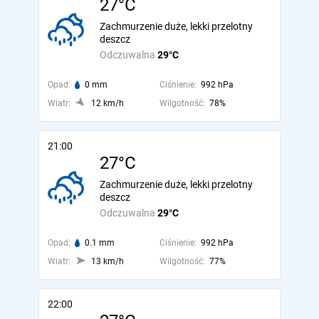
27°C
Zachmurzenie duże, lekki przelotny
deszcz
Odczuwalna
29°C
Opad:
0 mm
Ciśnienie:
992 hPa
Wiatr:
12 km/h
Wilgotność:
78%
21:00
27°C
Zachmurzenie duże, lekki przelotny
deszcz
Odczuwalna
29°C
Opad:
0.1 mm
Ciśnienie:
992 hPa
Wiatr:
13 km/h
Wilgotność:
77%
22:00