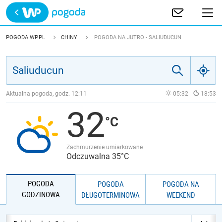
Trwa ładowanie
POLSKA
POGODA WP.PL
CHINY
POGODA NA JUTRO - SALIUDUCUN
EUROPA
ŚWIAT
Aktualna pogoda, godz.
12:11
05:32
18:53
32
JAKOŚĆ POWIETRZA
Zachmurzenie umiarkowane
Odczuwalna 35°C
POGODA
POGODA
POGODA NA
GODZINOWA
DŁUGOTERMINOWA
WEEKEND