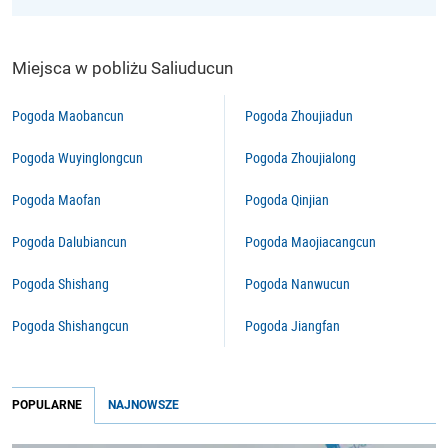
Miejsca w pobliżu Saliuducun
Pogoda Maobancun
Pogoda Zhoujiadun
Pogoda Wuyinglongcun
Pogoda Zhoujialong
Pogoda Maofan
Pogoda Qinjian
Pogoda Dalubiancun
Pogoda Maojiacangcun
Pogoda Shishang
Pogoda Nanwucun
Pogoda Shishangcun
Pogoda Jiangfan
POPULARNE
NAJNOWSZE