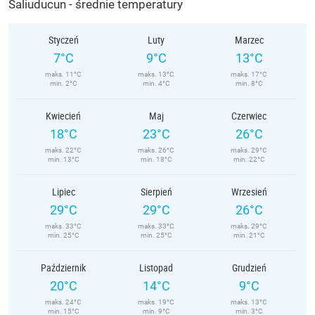
Saliuducun - średnie temperatury
Styczeń
Luty
Marzec
7°C
9°C
13°C
maks. 11°C
maks. 13°C
maks. 17°C
min. 2°C
min. 4°C
min. 8°C
Kwiecień
Maj
Czerwiec
18°C
23°C
26°C
maks. 22°C
maks. 26°C
maks. 29°C
min. 13°C
min. 18°C
min. 22°C
Lipiec
Sierpień
Wrzesień
29°C
29°C
26°C
maks. 33°C
maks. 33°C
maks. 29°C
min. 25°C
min. 25°C
min. 21°C
Październik
Listopad
Grudzień
20°C
14°C
9°C
maks. 24°C
maks. 19°C
maks. 13°C
min. 15°C
min. 9°C
min. 3°C