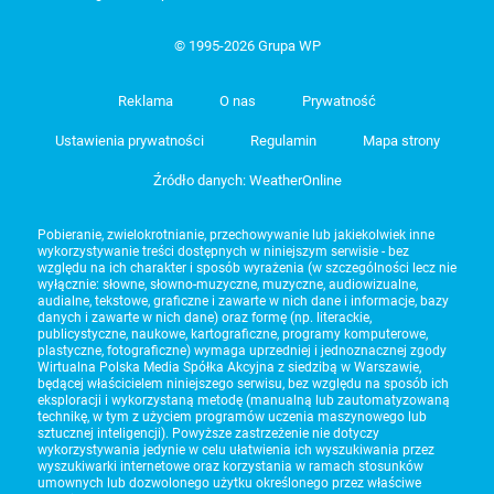
© 1995-2026 Grupa WP
Reklama
O nas
Prywatność
Ustawienia prywatności
Regulamin
Mapa strony
Źródło danych: WeatherOnline
Pobieranie, zwielokrotnianie, przechowywanie lub jakiekolwiek inne
wykorzystywanie treści dostępnych w niniejszym serwisie - bez
względu na ich charakter i sposób wyrażenia (w szczególności lecz nie
wyłącznie: słowne, słowno-muzyczne, muzyczne, audiowizualne,
audialne, tekstowe, graficzne i zawarte w nich dane i informacje, bazy
danych i zawarte w nich dane) oraz formę (np. literackie,
publicystyczne, naukowe, kartograficzne, programy komputerowe,
plastyczne, fotograficzne) wymaga uprzedniej i jednoznacznej zgody
Wirtualna Polska Media Spółka Akcyjna z siedzibą w Warszawie,
będącej właścicielem niniejszego serwisu, bez względu na sposób ich
eksploracji i wykorzystaną metodę (manualną lub zautomatyzowaną
technikę, w tym z użyciem programów uczenia maszynowego lub
sztucznej inteligencji). Powyższe zastrzeżenie nie dotyczy
wykorzystywania jedynie w celu ułatwienia ich wyszukiwania przez
wyszukiwarki internetowe oraz korzystania w ramach stosunków
umownych lub dozwolonego użytku określonego przez właściwe