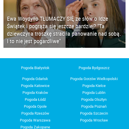
Ewa Woydyłło TŁUMACZY SIĘ ze słów o Idze
Świątek i pogrąża się jeszcze bardziej? "Ta
dziewczyna troszkę straciła panowanie nad sobą.
I to nie jest pogardliwe"
Pogoda Białystok
Pogoda Bydgoszcz
Pogoda Gdańsk
Pogoda Gorzów Wielkopolski
Pogoda Katowice
Pogoda Kielce
Pogoda Kraków
Pogoda Lublin
Pogoda Łódź
Pogoda Olsztyn
Pogoda Opole
Pogoda Poznań
Pogoda Rzeszów
Pogoda Szczecin
Pogoda Warszawa
Pogoda Wrocław
Pogoda Zakopane