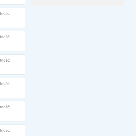
tność:
tność:
tność:
tność:
tność:
tność: