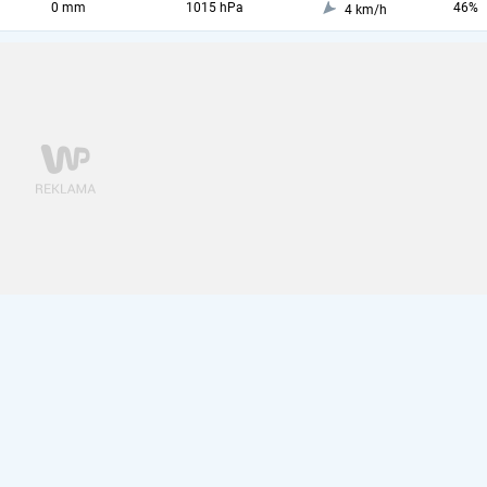
0 mm
1015 hPa
46%
4 km/h