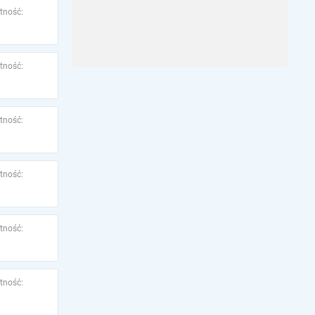
tność:
tność:
tność:
tność:
tność:
tność: