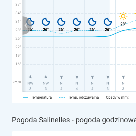
37°
34°
31°
28°
25°
22°
19°
16°
km/h
Temperatura
Temp. odczuwalna
Opady w mm:
Pogoda Salinelles - pogoda godzinowa