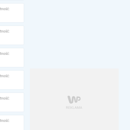
tność:
tność:
tność:
tność:
tność:
tność: