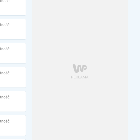
tność:
tność:
tność:
tność:
tność:
tność: