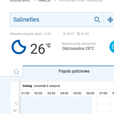
POGODA WP.PL
FRANCJA
POGODA NA JUTRO - SALINELLES
Aktualna pogoda, godz.
12:21
06:37
21:04
26
Bezchmurnie, słonecznie
Odczuwalna 28°C
Pogoda godzinowa
°C
40°