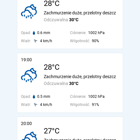
28°C
Zachmurzenie duże, przelotny deszcz
Odczuwalna
30°C
Opad:
0.6 mm
Ciśnienie:
1002 hPa
Wiatr:
4 km/h
Wilgotność:
90%
19:00
28°C
Zachmurzenie duże, przelotny deszcz
Odczuwalna
30°C
Opad:
0.5 mm
Ciśnienie:
1002 hPa
Wiatr:
4 km/h
Wilgotność:
91%
20:00
27°C