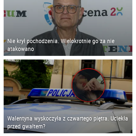
Nie krył pochodzenia. Wielokrotnie go za nie
atakowano
Walentyna wyskoczyła z czwartego piętra. Uciekła
przed gwałtem?