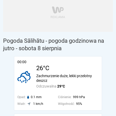
Pogoda Sālihātu - pogoda godzinowa na
jutro
- sobota 8 sierpnia
00:00
26°C
Zachmurzenie duże, lekki przelotny
deszcz
Odczuwalna
29°C
Opad:
0.1 mm
Ciśnienie:
999 hPa
Wiatr:
1 km/h
Wilgotność:
95%