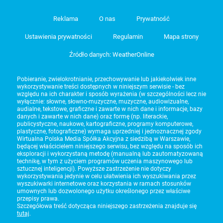
Reklama
O nas
Prywatność
Ustawienia prywatności
Regulamin
Mapa strony
Źródło danych: WeatherOnline
Pobieranie, zwielokrotnianie, przechowywanie lub jakiekolwiek inne
wykorzystywanie treści dostępnych w niniejszym serwisie - bez
względu na ich charakter i sposób wyrażenia (w szczególności lecz nie
wyłącznie: słowne, słowno-muzyczne, muzyczne, audiowizualne,
audialne, tekstowe, graficzne i zawarte w nich dane i informacje, bazy
danych i zawarte w nich dane) oraz formę (np. literackie,
publicystyczne, naukowe, kartograficzne, programy komputerowe,
plastyczne, fotograficzne) wymaga uprzedniej i jednoznacznej zgody
Wirtualna Polska Media Spółka Akcyjna z siedzibą w Warszawie,
będącej właścicielem niniejszego serwisu, bez względu na sposób ich
eksploracji i wykorzystaną metodę (manualną lub zautomatyzowaną
technikę, w tym z użyciem programów uczenia maszynowego lub
sztucznej inteligencji). Powyższe zastrzeżenie nie dotyczy
wykorzystywania jedynie w celu ułatwienia ich wyszukiwania przez
wyszukiwarki internetowe oraz korzystania w ramach stosunków
umownych lub dozwolonego użytku określonego przez właściwe
przepisy prawa.
Szczegółowa treść dotycząca niniejszego zastrzeżenia znajduje się
tutaj
.