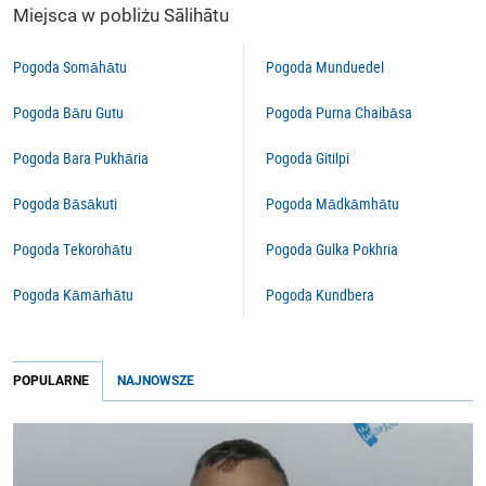
Miejsca w pobliżu Sālihātu
Pogoda Somāhātu
Pogoda Munduedel
Pogoda Bāru Gutu
Pogoda Purna Chaibāsa
Pogoda Bara Pukhāria
Pogoda Gitilpi
Pogoda Bāsākuti
Pogoda Mādkāmhātu
Pogoda Tekorohātu
Pogoda Gulka Pokhria
Pogoda Kāmārhātu
Pogoda Kundbera
POPULARNE
NAJNOWSZE