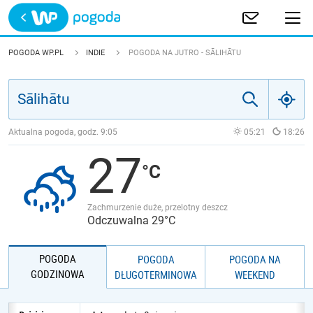
Trwa ładowanie
POLSKA
POGODA WP.PL
INDIE
POGODA NA JUTRO - SĀLIHĀTU
EUROPA
ŚWIAT
Aktualna pogoda, godz.
9:05
05:21
18:26
27
JAKOŚĆ POWIETRZA
Zachmurzenie duże, przelotny deszcz
Odczuwalna 29°C
POGODA
POGODA
POGODA NA
GODZINOWA
DŁUGOTERMINOWA
WEEKEND