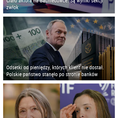
Ciało aktora na Bachledówce. Są wyniki sekcji
zwłok
Odsetki od pieniędzy, których klient nie dostał.
Polskie państwo stanęło po stronie banków