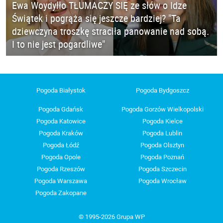
Ewa Woydyłło TŁUMACZY SIĘ ze słów o Idze
Świątek i pogrąża się jeszcze bardziej? "Ta
dziewczyna troszkę straciła panowanie nad sobą.
I to nie jest pogardliwe"
Pogoda Białystok
Pogoda Bydgoszcz
Pogoda Gdańsk
Pogoda Gorzów Wielkopolski
Pogoda Katowice
Pogoda Kielce
Pogoda Kraków
Pogoda Lublin
Pogoda Łódź
Pogoda Olsztyn
Pogoda Opole
Pogoda Poznań
Pogoda Rzeszów
Pogoda Szczecin
Pogoda Warszawa
Pogoda Wrocław
Pogoda Zakopane
© 1995-2026 Grupa WP