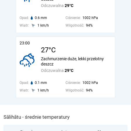
Odczuwalna
29°C
Opad:
0.6 mm
Ciśnienie:
1002 hPa
Wiatr:
1 km/h
Wilgotność:
94%
23:00
27°C
Zachmurzenie duże, lekki przelotny
deszcz
Odczuwalna
29°C
Opad:
0.1 mm
Ciśnienie:
1002 hPa
Wiatr:
1 km/h
Wilgotność:
94%
Sālihātu - średnie temperatury