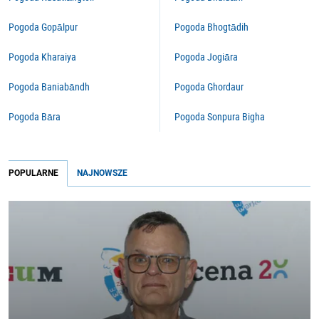
Pogoda Gopālpur
Pogoda Bhogtādih
Pogoda Kharaiya
Pogoda Jogiāra
Pogoda Baniabāndh
Pogoda Ghordaur
Pogoda Bāra
Pogoda Sonpura Bigha
POPULARNE
NAJNOWSZE