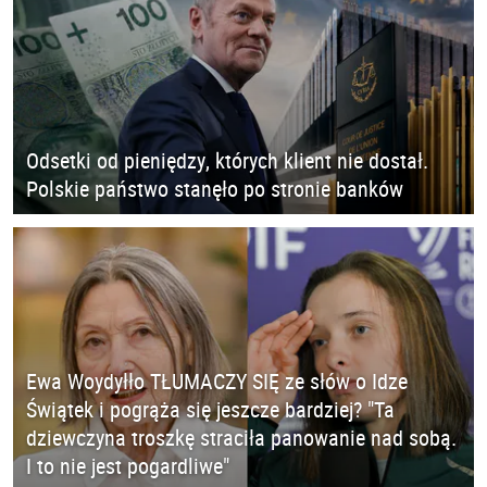
Odsetki od pieniędzy, których klient nie dostał.
Polskie państwo stanęło po stronie banków
Ewa Woydyłło TŁUMACZY SIĘ ze słów o Idze
Świątek i pogrąża się jeszcze bardziej? "Ta
dziewczyna troszkę straciła panowanie nad sobą.
I to nie jest pogardliwe"