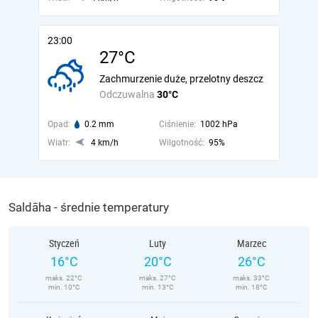
23:00
27°C
Zachmurzenie duże, przelotny deszcz
Odczuwalna
30°C
Opad:
0.2 mm
Ciśnienie:
1002 hPa
Wiatr:
4 km/h
Wilgotność:
95%
Saldāha - średnie temperatury
Styczeń
Luty
Marzec
16°C
20°C
26°C
maks. 22°C
maks. 27°C
maks. 33°C
min. 10°C
min. 13°C
min. 18°C