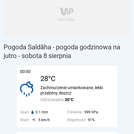
Pogoda Saldāha - pogoda godzinowa na
jutro
- sobota 8 sierpnia
00:00
28°C
Zachmurzenie umiarkowane, lekki
przelotny deszcz
Odczuwalna
30°C
Opad:
0.1 mm
Ciśnienie:
999 hPa
Wiatr:
5 km/h
Wilgotność:
91%