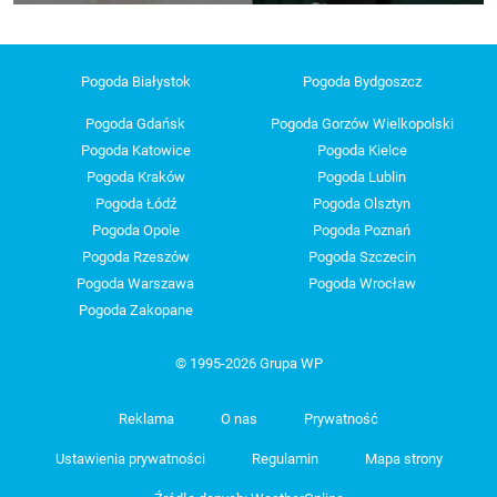
Pogoda Białystok
Pogoda Bydgoszcz
Pogoda Gdańsk
Pogoda Gorzów Wielkopolski
Pogoda Katowice
Pogoda Kielce
Pogoda Kraków
Pogoda Lublin
Pogoda Łódź
Pogoda Olsztyn
Pogoda Opole
Pogoda Poznań
Pogoda Rzeszów
Pogoda Szczecin
Pogoda Warszawa
Pogoda Wrocław
Pogoda Zakopane
© 1995-2026 Grupa WP
Reklama
O nas
Prywatność
Ustawienia prywatności
Regulamin
Mapa strony