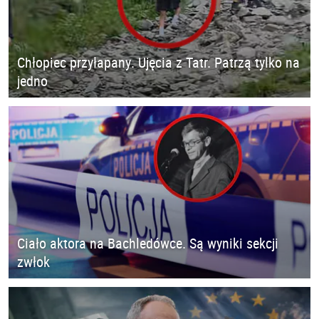
Chłopiec przyłapany. Ujęcia z Tatr. Patrzą tylko na
jedno
Ciało aktora na Bachledówce. Są wyniki sekcji
zwłok