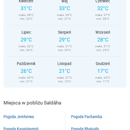
Kwiecień
Maj
Czerwiec
31°C
33°C
32°C
maks. 38°C
maks. 39°C
maks. 37°C
min. 23°C
min. 27°C
min. 28°C
Lipiec
Sierpień
Wrzesień
29°C
29°C
28°C
maks. 32°C
maks. 31°C
maks. 31°C
min. 26°C
min. 25°C
min. 25°C
Październik
Listopad
Grudzień
26°C
21°C
17°C
maks. 30°C
maks. 27°C
maks. 24°C
min. 21°C
min. 16°C
min. 11°C
Miejsca w pobliżu Saldāha
Pogoda Jemherwa
Pogoda Pachambā
Pogoda Kasatiāngtoli
Pogoda Bhaluāhi