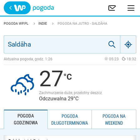
Trwa ładowanie
POLSKA
POGODA WP.PL
INDIE
POGODA NA JUTRO - SALDĀHA
EUROPA
ŚWIAT
Aktualna pogoda, godz.
1:26
05:23
18:32
27
JAKOŚĆ POWIETRZA
Zachmurzenie duże, przelotny deszcz
Odczuwalna 29°C
POGODA
POGODA
POGODA NA
GODZINOWA
DŁUGOTERMINOWA
WEEKEND