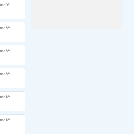
tność:
tność:
tność:
tność:
tność:
tność: