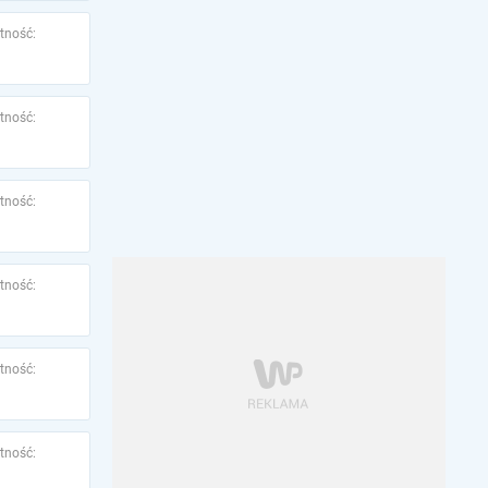
tność:
tność:
tność:
tność:
tność:
tność: