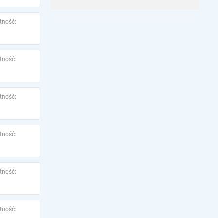
tność:
tność:
tność:
tność:
tność:
tność: