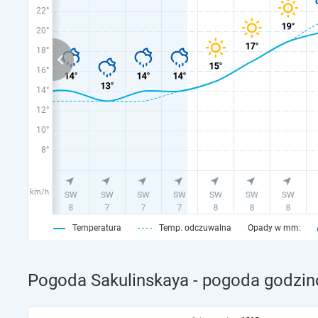
22°
20°
18°
16°
14°
12°
10°
8°
km/h
Temperatura
Temp. odczuwalna
Opady w mm:
Pogoda Sakulinskaya - pogoda godzin