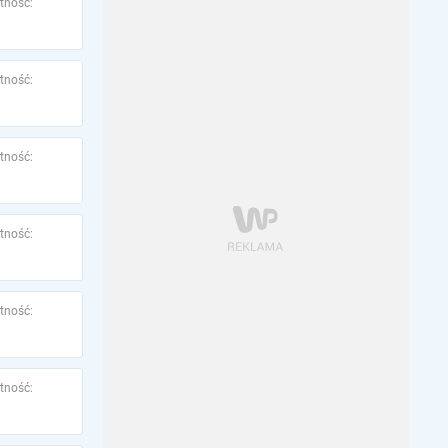
tność:
tność:
tność:
tność:
tność:
tność: