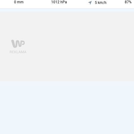
0 mm
1012 hPa
87%
5 km/h