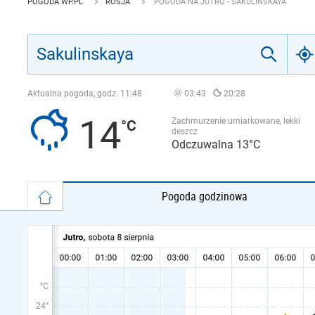
POGODA WP.PL
ROSJA
POGODA NA JUTRO - SAKULINSKAYA
Aktualna pogoda, godz.
11:48
03:43
20:28
14
Zachmurzenie umiarkowane, lekki
deszcz
Odczuwalna 13°C
Pogoda godzinowa
°C
24°