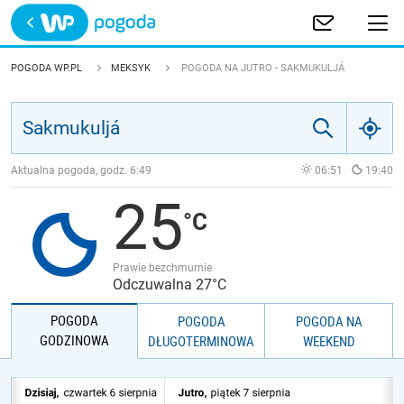
Trwa ładowanie
POLSKA
POGODA WP.PL
MEKSYK
POGODA NA JUTRO - SAKMUKULJÁ
EUROPA
ŚWIAT
Aktualna pogoda, godz.
6:49
06:51
19:40
25
JAKOŚĆ POWIETRZA
Prawie bezchmurnie
Odczuwalna 27°C
POGODA
POGODA
POGODA NA
GODZINOWA
DŁUGOTERMINOWA
WEEKEND