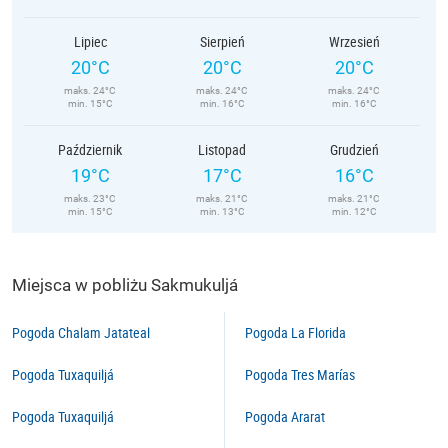
Lipiec
Sierpień
Wrzesień
20°C
20°C
20°C
maks. 24°C
maks. 24°C
maks. 24°C
min. 15°C
min. 16°C
min. 16°C
Październik
Listopad
Grudzień
19°C
17°C
16°C
maks. 23°C
maks. 21°C
maks. 21°C
min. 15°C
min. 13°C
min. 12°C
Miejsca w pobliżu Sakmukuljá
Pogoda Chalam Jatateal
Pogoda La Florida
Pogoda Tuxaquiljá
Pogoda Tres Marías
Pogoda Tuxaquiljá
Pogoda Ararat