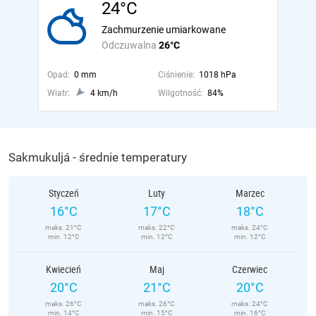
24°C
Zachmurzenie umiarkowane
Odczuwalna
26°C
Opad:
0 mm
Ciśnienie:
1018 hPa
Wiatr:
4 km/h
Wilgotność:
84%
Sakmukuljá - średnie temperatury
Styczeń
Luty
Marzec
16°C
17°C
18°C
maks. 21°C
maks. 22°C
maks. 24°C
min. 12°C
min. 12°C
min. 12°C
Kwiecień
Maj
Czerwiec
20°C
21°C
20°C
maks. 26°C
maks. 26°C
maks. 24°C
min. 14°C
min. 15°C
min. 16°C