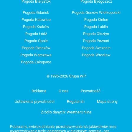
Pogoda Białystok
Pogoda Bydgoszcz
Pogoda Gdańsk
Pogoda Gorzów Wielkopolski
Pogoda Katowice
Pogoda Kielce
Pogoda Kraków
Pogoda Lublin
Pogoda Łódź
Pogoda Olsztyn
Pogoda Opole
Pogoda Poznań
Pogoda Rzeszów
Pogoda Szczecin
Pogoda Warszawa
Pogoda Wrocław
Pogoda Zakopane
© 1995-2026 Grupa WP
Reklama
O nas
Prywatność
Ustawienia prywatności
Regulamin
Mapa strony
Źródło danych: WeatherOnline
Pobieranie, zwielokrotnianie, przechowywanie lub jakiekolwiek inne
wykorzystywanie treści dostępnych w niniejszym serwisie - bez