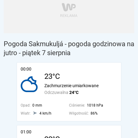
Pogoda Sakmukuljá - pogoda godzinowa na
jutro
- piątek 7 sierpnia
00:00
23°C
Zachmurzenie umiarkowane
Odczuwalna
24°C
Opad:
0 mm
Ciśnienie:
1018 hPa
Wiatr:
4 km/h
Wilgotność:
86%
01:00