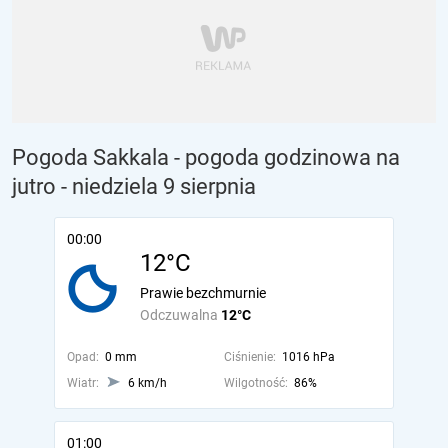
Pogoda Sakkala - pogoda godzinowa na
jutro
- niedziela 9 sierpnia
00:00
12°C
Prawie bezchmurnie
Odczuwalna
12°C
Opad:
0 mm
Ciśnienie:
1016 hPa
Wiatr:
6 km/h
Wilgotność:
86%
01:00