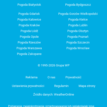
Pogoda Białystok
Pogoda Bydgoszcz
Pogoda Gdańsk
Pogoda Gorzów Wielkopolski
Pogoda Katowice
Pogoda Kielce
Pogoda Kraków
Pogoda Lublin
Pogoda Łódź
Pogoda Olsztyn
Pogoda Opole
Pogoda Poznań
Pogoda Rzeszów
Pogoda Szczecin
Pogoda Warszawa
Pogoda Wrocław
Pogoda Zakopane
© 1995-2026 Grupa WP
Reklama
O nas
Prywatność
Ustawienia prywatności
Regulamin
Mapa strony
Źródło danych: WeatherOnline
Pobieranie, zwielokrotnianie, przechowywanie lub jakiekolwiek inne