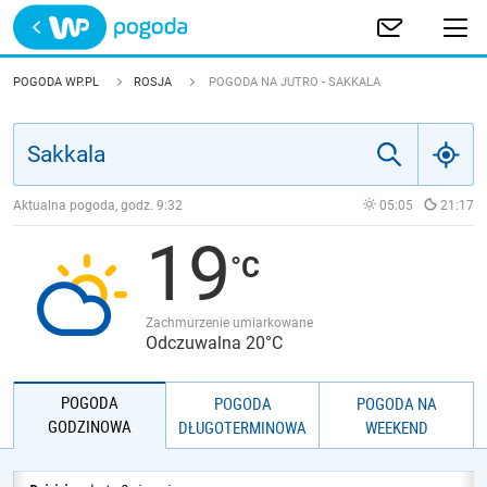
Trwa ładowanie
POLSKA
POGODA WP.PL
ROSJA
POGODA NA JUTRO - SAKKALA
EUROPA
ŚWIAT
Aktualna pogoda, godz.
9:32
05:05
21:17
19
JAKOŚĆ POWIETRZA
Zachmurzenie umiarkowane
Odczuwalna 20°C
POGODA
POGODA
POGODA NA
GODZINOWA
DŁUGOTERMINOWA
WEEKEND