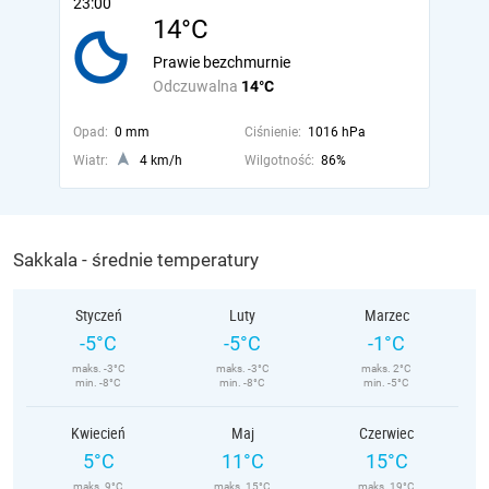
23:00
14°C
Prawie bezchmurnie
Odczuwalna
14°C
Opad:
0 mm
Ciśnienie:
1016 hPa
Wiatr:
4 km/h
Wilgotność:
86%
Sakkala - średnie temperatury
Styczeń
Luty
Marzec
-5°C
-5°C
-1°C
maks. -3°C
maks. -3°C
maks. 2°C
min. -8°C
min. -8°C
min. -5°C
Kwiecień
Maj
Czerwiec
5°C
11°C
15°C
maks. 9°C
maks. 15°C
maks. 19°C