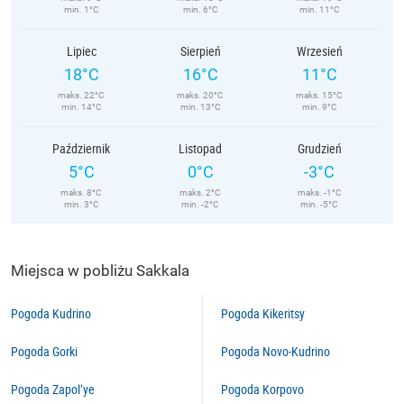
min. 1°C
min. 6°C
min. 11°C
Lipiec
Sierpień
Wrzesień
18°C
16°C
11°C
maks. 22°C
maks. 20°C
maks. 15°C
min. 14°C
min. 13°C
min. 9°C
Październik
Listopad
Grudzień
5°C
0°C
-3°C
maks. 8°C
maks. 2°C
maks. -1°C
min. 3°C
min. -2°C
min. -5°C
Miejsca w pobliżu Sakkala
Pogoda Kudrino
Pogoda Kikeritsy
Pogoda Gorki
Pogoda Novo-Kudrino
Pogoda Zapol’ye
Pogoda Korpovo